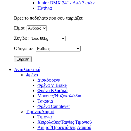
Junior BMX 24" - Από 7 ετών
Πατίνια
Βρες το ποδήλατο που σου ταιριάζει:
Είμαι:
Ζυγίζω:
Οδηγώ σε:
Ανταλλακτικά
Φρένα
Δισκόφρενα
Φρένα V-Brake
Φρένα Κλασικά
Μανέτες/Ντιζοκαλώδια
Τακάκια
Φρένα Cantilever
Τιμόνια/Λαιμοί
Τιμόνια
Χειρολαβές/Ταινίες Τιμονιού
Λαιμοί/Προεκτάσεις Λαιμού