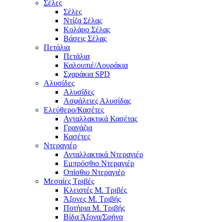
Σέλες
Σέλες
Ντίζα Σέλας
Κολάρο Σέλας
Βάσεις Σέλας
Πετάλια
Πετάλια
Καλουπιέ/Λουράκια
Σχαράκια SPD
Αλυσίδες
Αλυσίδες
Ασφάλειες Αλυσίδας
Ελεύθερο/Κασέτες
Ανταλλακτικά Κασέτας
Γρανάζια
Κασέτες
Ντεραγιέρ
Ανταλλακτικά Ντεραγιέρ
Εμπρόσθιο Ντεραγιέρ
Οπίσθιο Ντεραγιέρ
Μεσαίες Τριβές
Κλειστές Μ. Τριβές
Άξονες Μ. Τριβής
Ποτήρια Μ. Τριβής
Βίδα Άξονα/Σφήνα