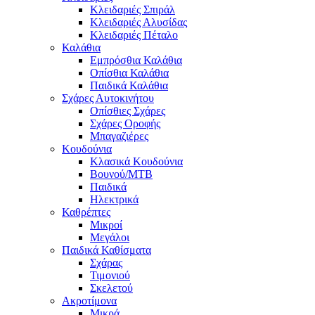
Κλειδαριές Σπιράλ
Κλειδαριές Αλυσίδας
Κλειδαριές Πέταλο
Καλάθια
Εμπρόσθια Καλάθια
Οπίσθια Καλάθια
Παιδικά Καλάθια
Σχάρες Αυτοκινήτου
Οπίσθιες Σχάρες
Σχάρες Οροφής
Μπαγαζιέρες
Κουδούνια
Κλασικά Κουδούνια
Βουνού/MTB
Παιδικά
Ηλεκτρικά
Καθρέπτες
Μικροί
Μεγάλοι
Παιδικά Καθίσματα
Σχάρας
Τιμονιού
Σκελετού
Ακροτίμονα
Μικρά