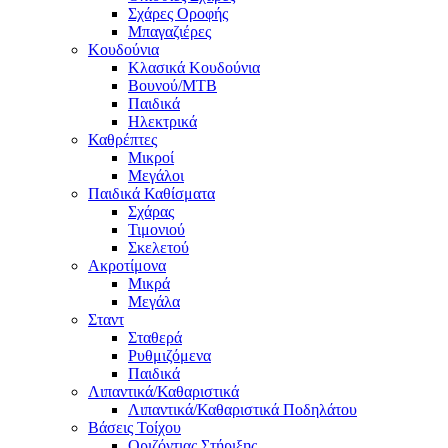
Σχάρες Οροφής
Μπαγαζιέρες
Κουδούνια
Κλασικά Κουδούνια
Βουνού/MTB
Παιδικά
Ηλεκτρικά
Καθρέπτες
Μικροί
Μεγάλοι
Παιδικά Καθίσματα
Σχάρας
Τιμονιού
Σκελετού
Ακροτίμονα
Μικρά
Μεγάλα
Σταντ
Σταθερά
Ρυθμιζόμενα
Παιδικά
Λιπαντικά/Καθαριστικά
Λιπαντικά/Καθαριστικά Ποδηλάτου
Βάσεις Τοίχου
Οριζόντιας Στήριξης