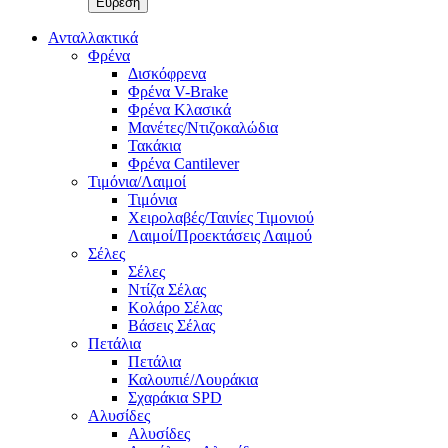
Ανταλλακτικά
Φρένα
Δισκόφρενα
Φρένα V-Brake
Φρένα Κλασικά
Μανέτες/Ντιζοκαλώδια
Τακάκια
Φρένα Cantilever
Τιμόνια/Λαιμοί
Τιμόνια
Χειρολαβές/Ταινίες Τιμονιού
Λαιμοί/Προεκτάσεις Λαιμού
Σέλες
Σέλες
Ντίζα Σέλας
Κολάρο Σέλας
Βάσεις Σέλας
Πετάλια
Πετάλια
Καλουπιέ/Λουράκια
Σχαράκια SPD
Αλυσίδες
Αλυσίδες