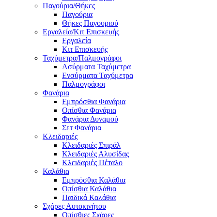
Παγούρια/Θήκες
Παγούρια
Θήκες Παγουριού
Εργαλεία/Κιτ Επισκευής
Εργαλεία
Κιτ Επισκευής
Ταχύμετρα/Παλμογράφοι
Ασύρματα Ταχύμετρα
Ενσύρματα Ταχύμετρα
Παλμογράφοι
Φανάρια
Εμπρόσθια Φανάρια
Οπίσθια Φανάρια
Φανάρια Δυναμού
Σετ Φανάρια
Κλειδαριές
Κλειδαριές Σπιράλ
Κλειδαριές Αλυσίδας
Κλειδαριές Πέταλο
Καλάθια
Εμπρόσθια Καλάθια
Οπίσθια Καλάθια
Παιδικά Καλάθια
Σχάρες Αυτοκινήτου
Οπίσθιες Σχάρες