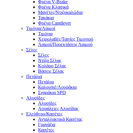
Φρένα V-Brake
Φρένα Κλασικά
Μανέτες/Ντιζοκαλώδια
Τακάκια
Φρένα Cantilever
Τιμόνια/Λαιμοί
Τιμόνια
Χειρολαβές/Ταινίες Τιμονιού
Λαιμοί/Προεκτάσεις Λαιμού
Σέλες
Σέλες
Ντίζα Σέλας
Κολάρο Σέλας
Βάσεις Σέλας
Πετάλια
Πετάλια
Καλουπιέ/Λουράκια
Σχαράκια SPD
Αλυσίδες
Αλυσίδες
Ασφάλειες Αλυσίδας
Ελεύθερο/Κασέτες
Ανταλλακτικά Κασέτας
Γρανάζια
Κασέτες