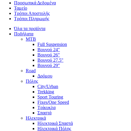
Προσωπικά Δεδομένα
Ταμείο
Τρόποι Αποστολής
Τρόποι Πληρωμής
Όλα τα προϊόντα
Ποδήλατα
MTB
Full Suspension
Βουνού 24"
Βουνού 26"
Βουνού 27.5"
Βουνού 29"
Road
Δρόμου
Πόλης
City/Urban
Trekking
Sport Touring
Fixes/One Speed
Τρίκυκλα
Σπαστά
Ηλεκτρικά
Ηλεκτρικά Σπαστά
Ηλεκτρικά Πόλης