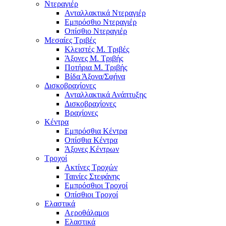
Ντεραγιέρ
Ανταλλακτικά Ντεραγιέρ
Εμπρόσθιο Ντεραγιέρ
Οπίσθιο Ντεραγιέρ
Μεσαίες Τριβές
Κλειστές Μ. Τριβές
Άξονες Μ. Τριβής
Ποτήρια Μ. Τριβής
Βίδα Άξονα/Σφήνα
Δισκοβραχίονες
Ανταλλακτικά Ανάπτυξης
Δισκοβραχίονες
Βραχίονες
Κέντρα
Εμπρόσθια Κέντρα
Οπίσθια Κέντρα
Άξονες Κέντρων
Τροχοί
Ακτίνες Τροχών
Ταινίες Στεφάνης
Εμπρόσθιοι Τροχοί
Οπίσθιοι Τροχοί
Ελαστικά
Αεροθάλαμοι
Ελαστικά