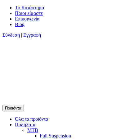
Skip
Το Κατάστημα
to
Ποιοι είμαστε
content
Επικοινωνία
Blog
Σύνδεση
|
Εγγραφή
Προϊόντα
Timamopoulos.gr
45 χρόνια πρώτοι στο ποδήλατο
Όλα τα προϊόντα
Ποδήλατα
MTB
Full Suspension