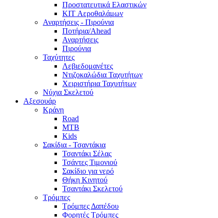
Προστατευτικά Ελαστικών
KIT Αεροθαλάμων
Αναρτήσεις - Πιρούνια
Ποτήρια/Ahead
Αναρτήσεις
Πιρούνια
Ταχύτητες
Λεβιεδομανέτες
Ντιζοκαλώδια Ταχυτήτων
Χειριστήρια Ταχυτήτων
Νύχια Σκελετού
Αξεσουάρ
Κράνη
Road
MTB
Kids
Σακίδια - Τσαντάκια
Τσαντάκι Σέλας
Τσάντες Τιμονιού
Σακίδιο για νερό
Θήκη Κινητού
Τσαντάκι Σκελετού
Τρόμπες
Τρόμπες Δαπέδου
Φορητές Τρόμπες