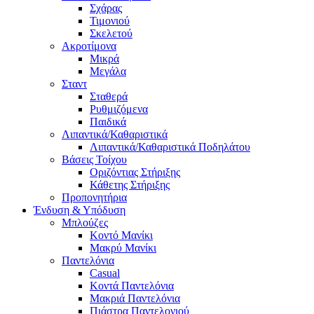
Σχάρας
Τιμονιού
Σκελετού
Ακροτίμονα
Μικρά
Μεγάλα
Σταντ
Σταθερά
Ρυθμιζόμενα
Παιδικά
Λιπαντικά/Καθαριστικά
Λιπαντικά/Καθαριστικά Ποδηλάτου
Βάσεις Τοίχου
Οριζόντιας Στήριξης
Κάθετης Στήριξης
Προπονητήρια
Ένδυση & Υπόδυση
Μπλούζες
Κοντό Μανίκι
Μακρύ Μανίκι
Παντελόνια
Casual
Κοντά Παντελόνια
Μακριά Παντελόνια
Πιάστρα Παντελονιού