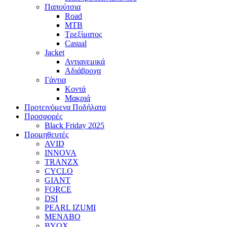
Παπούτσια
Road
MTB
Τρεξίματος
Casual
Jacket
Αντιανεμικά
Αδιάβροχα
Γάντια
Κοντά
Μακριά
Προτεινόμενα Ποδήλατα
Προσφορές
Black Friday 2025
Προμηθευτές
AVID
INNOVA
TRANZX
CYCLO
GIANT
FORCE
DSI
PEARL IZUMI
MENABO
BYOX