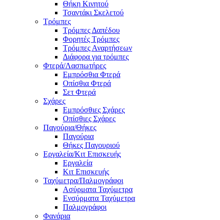
Θήκη Κινητού
Τσαντάκι Σκελετού
Τρόμπες
Τρόμπες Δαπέδου
Φορητές Τρόμπες
Τρόμπες Αναρτήσεων
Διάφορα για τρόμπες
Φτερά/Λασπωτήρες
Εμπρόσθια Φτερά
Οπίσθια Φτερά
Σετ Φτερά
Σχάρες
Εμπρόσθιες Σχάρες
Οπίσθιες Σχάρες
Παγούρια/Θήκες
Παγούρια
Θήκες Παγουριού
Εργαλεία/Κιτ Επισκευής
Εργαλεία
Κιτ Επισκευής
Ταχύμετρα/Παλμογράφοι
Ασύρματα Ταχύμετρα
Ενσύρματα Ταχύμετρα
Παλμογράφοι
Φανάρια