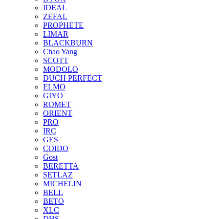
IDEAL
ZEFAL
PROPHETE
LIMAR
BLACKBURN
Chao Yang
SCOTT
MODOLO
DUCH PERFECT
ELMO
GIYO
ROMET
ORIENT
PRO
IRC
GES
COIDO
Gost
BERETTA
SETLAZ
MICHELIN
BELL
BETO
XLC
DHS