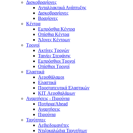
Δισκοβραχίονες
Ανταλλακτικά Ανάπτυξης
Δισκοβραχίονες
Βραχίονες
Κέντρα
Εμπρόσθια Κέντρα
Οπίσθια Κέντρα
Άξονες Κέντρων
Τροχοί
Ακτίνες Τροχών
Ταινίες Στεφάνης
Εμπρόσθιοι Τροχοί
Οπίσθιοι Τροχοί
Ελαστικά
Αεροθάλαμοι
Ελαστικά
Προστατευτικά Ελαστικών
KIT Αεροθαλάμων
Αναρτήσεις - Πιρούνια
Ποτήρια/Ahead
Αναρτήσεις
Πιρούνια
Ταχύτητες
Λεβιεδομανέτες
Ντιζοκαλώδια Ταχυτήτων