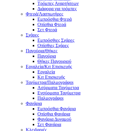
Τρόμπες Αναρτήσεων
Διάφορα για τρόμπες
Φτερά/Λασπωτήρες
Εμπρόσθια Φτερά
Οπίσθια Φτερά
Σετ Φτερά
Σχάρες
Εμπρόσθιες Σχάρες
Οπίσθιες Σχάρες
Παγούρια/Θήκες
Παγούρια
Θήκες Παγουριού
Εργαλεία/Κιτ Επισκευής
Εργαλεία
Κιτ Επισκευής
Ταχύμετρα/Παλμογράφοι
Ασύρματα Ταχύμετρα
Ενσύρματα Ταχύμετρα
Παλμογράφοι
Φανάρια
Εμπρόσθια Φανάρια
Οπίσθια Φανάρια
Φανάρια Δυναμού
Σετ Φανάρια
Κλειδαριές