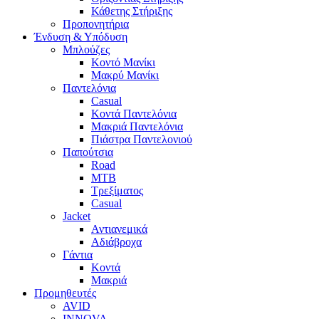
Κάθετης Στήριξης
Προπονητήρια
Ένδυση & Υπόδυση
Μπλούζες
Κοντό Μανίκι
Μακρύ Μανίκι
Παντελόνια
Casual
Κοντά Παντελόνια
Μακριά Παντελόνια
Πιάστρα Παντελονιού
Παπούτσια
Road
MTB
Τρεξίματος
Casual
Jacket
Αντιανεμικά
Αδιάβροχα
Γάντια
Κοντά
Μακριά
Προμηθευτές
AVID
INNOVA