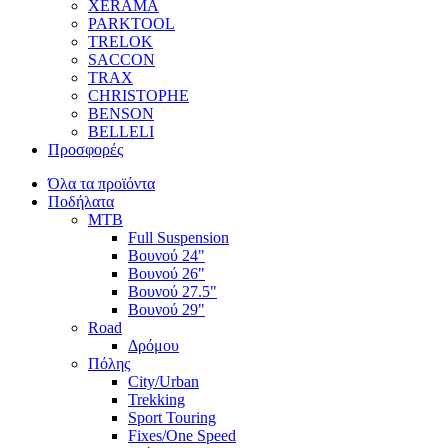
XERAMA
PARKTOOL
TRELOK
SACCON
TRAX
CHRISTOPHE
BENSON
BELLELI
Προσφορές
Όλα τα προϊόντα
Ποδήλατα
MTB
Full Suspension
Βουνού 24"
Βουνού 26"
Βουνού 27.5"
Βουνού 29"
Road
Δρόμου
Πόλης
City/Urban
Trekking
Sport Touring
Fixes/One Speed