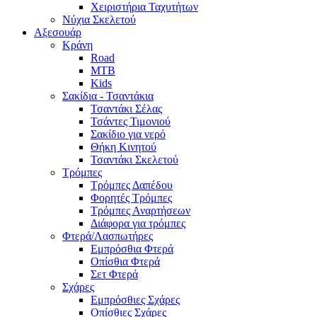
Χειριστήρια Ταχυτήτων
Νύχια Σκελετού
Αξεσουάρ
Κράνη
Road
MTB
Kids
Σακίδια - Τσαντάκια
Τσαντάκι Σέλας
Τσάντες Τιμονιού
Σακίδιο για νερό
Θήκη Κινητού
Τσαντάκι Σκελετού
Τρόμπες
Τρόμπες Δαπέδου
Φορητές Τρόμπες
Τρόμπες Αναρτήσεων
Διάφορα για τρόμπες
Φτερά/Λασπωτήρες
Εμπρόσθια Φτερά
Οπίσθια Φτερά
Σετ Φτερά
Σχάρες
Εμπρόσθιες Σχάρες
Οπίσθιες Σχάρες