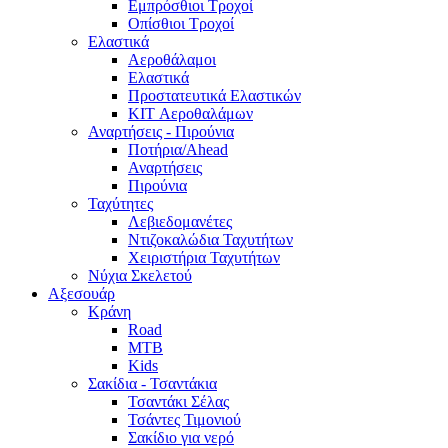
Εμπρόσθιοι Τροχοί
Οπίσθιοι Τροχοί
Ελαστικά
Αεροθάλαμοι
Ελαστικά
Προστατευτικά Ελαστικών
KIT Αεροθαλάμων
Αναρτήσεις - Πιρούνια
Ποτήρια/Ahead
Αναρτήσεις
Πιρούνια
Ταχύτητες
Λεβιεδομανέτες
Ντιζοκαλώδια Ταχυτήτων
Χειριστήρια Ταχυτήτων
Νύχια Σκελετού
Αξεσουάρ
Κράνη
Road
MTB
Kids
Σακίδια - Τσαντάκια
Τσαντάκι Σέλας
Τσάντες Τιμονιού
Σακίδιο για νερό