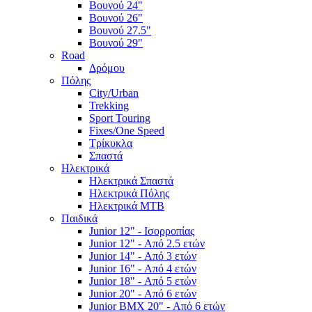
Βουνού 24"
Βουνού 26"
Βουνού 27.5"
Βουνού 29"
Road
Δρόμου
Πόλης
City/Urban
Trekking
Sport Touring
Fixes/One Speed
Τρίκυκλα
Σπαστά
Ηλεκτρικά
Ηλεκτρικά Σπαστά
Ηλεκτρικά Πόλης
Ηλεκτρικά MTB
Παιδικά
Junior 12" - Ισορροπίας
Junior 12" - Από 2.5 ετών
Junior 14" - Από 3 ετών
Junior 16" - Από 4 ετών
Junior 18" - Από 5 ετών
Junior 20" - Από 6 ετών
Junior BMX 20" - Από 6 ετών