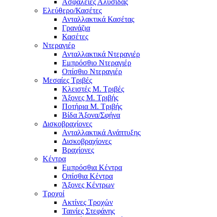
Ασφάλειες Αλυσίδας
Ελεύθερο/Κασέτες
Ανταλλακτικά Κασέτας
Γρανάζια
Κασέτες
Ντεραγιέρ
Ανταλλακτικά Ντεραγιέρ
Εμπρόσθιο Ντεραγιέρ
Οπίσθιο Ντεραγιέρ
Μεσαίες Τριβές
Κλειστές Μ. Τριβές
Άξονες Μ. Τριβής
Ποτήρια Μ. Τριβής
Βίδα Άξονα/Σφήνα
Δισκοβραχίονες
Ανταλλακτικά Ανάπτυξης
Δισκοβραχίονες
Βραχίονες
Κέντρα
Εμπρόσθια Κέντρα
Οπίσθια Κέντρα
Άξονες Κέντρων
Τροχοί
Ακτίνες Τροχών
Ταινίες Στεφάνης