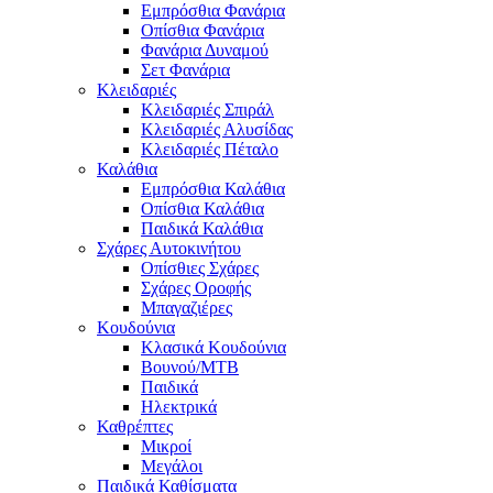
Εμπρόσθια Φανάρια
Οπίσθια Φανάρια
Φανάρια Δυναμού
Σετ Φανάρια
Κλειδαριές
Κλειδαριές Σπιράλ
Κλειδαριές Αλυσίδας
Κλειδαριές Πέταλο
Καλάθια
Εμπρόσθια Καλάθια
Οπίσθια Καλάθια
Παιδικά Καλάθια
Σχάρες Αυτοκινήτου
Οπίσθιες Σχάρες
Σχάρες Οροφής
Μπαγαζιέρες
Κουδούνια
Κλασικά Κουδούνια
Βουνού/MTB
Παιδικά
Ηλεκτρικά
Καθρέπτες
Μικροί
Μεγάλοι
Παιδικά Καθίσματα