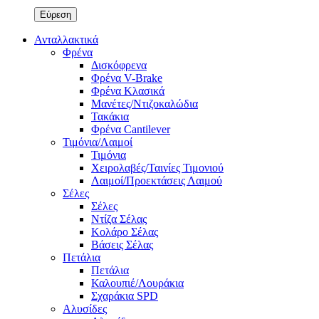
Ανταλλακτικά
Φρένα
Δισκόφρενα
Φρένα V-Brake
Φρένα Κλασικά
Μανέτες/Ντιζοκαλώδια
Τακάκια
Φρένα Cantilever
Τιμόνια/Λαιμοί
Τιμόνια
Χειρολαβές/Ταινίες Τιμονιού
Λαιμοί/Προεκτάσεις Λαιμού
Σέλες
Σέλες
Ντίζα Σέλας
Κολάρο Σέλας
Βάσεις Σέλας
Πετάλια
Πετάλια
Καλουπιέ/Λουράκια
Σχαράκια SPD
Αλυσίδες