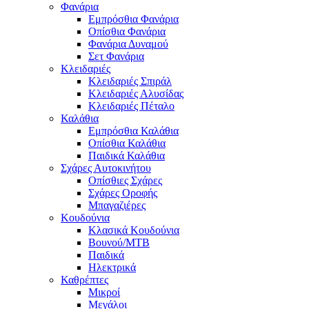
Φανάρια
Εμπρόσθια Φανάρια
Οπίσθια Φανάρια
Φανάρια Δυναμού
Σετ Φανάρια
Κλειδαριές
Κλειδαριές Σπιράλ
Κλειδαριές Αλυσίδας
Κλειδαριές Πέταλο
Καλάθια
Εμπρόσθια Καλάθια
Οπίσθια Καλάθια
Παιδικά Καλάθια
Σχάρες Αυτοκινήτου
Οπίσθιες Σχάρες
Σχάρες Οροφής
Μπαγαζιέρες
Κουδούνια
Κλασικά Κουδούνια
Βουνού/MTB
Παιδικά
Ηλεκτρικά
Καθρέπτες
Μικροί
Μεγάλοι