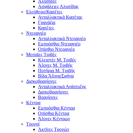
Αλυσίδες
Ασφάλειες Αλυσίδας
Ελεύθερο/Κασέτες
Ανταλλακτικά Κασέτας
Γρανάζια
Κασέτες
Ντεραγιέρ
Ανταλλακτικά Ντεραγιέρ
Εμπρόσθιο Ντεραγιέρ
Οπίσθιο Ντεραγιέρ
Μεσαίες Τριβές
Κλειστές Μ. Τριβές
Άξονες Μ. Τριβής
Ποτήρια Μ. Τριβής
Βίδα Άξονα/Σφήνα
Δισκοβραχίονες
Ανταλλακτικά Ανάπτυξης
Δισκοβραχίονες
Βραχίονες
Κέντρα
Εμπρόσθια Κέντρα
Οπίσθια Κέντρα
Άξονες Κέντρων
Τροχοί
Ακτίνες Τροχών