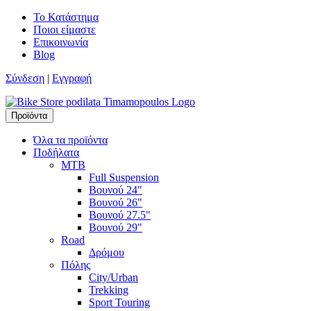
Skip
Το Κατάστημα
to
Ποιοι είμαστε
content
Επικοινωνία
Blog
Σύνδεση
|
Εγγραφή
Προϊόντα
Timamopoulos.gr
45 χρόνια πρώτοι στο ποδήλατο
Όλα τα προϊόντα
Ποδήλατα
MTB
Full Suspension
Βουνού 24"
Βουνού 26"
Βουνού 27.5"
Βουνού 29"
Road
Δρόμου
Πόλης
City/Urban
Trekking
Sport Touring