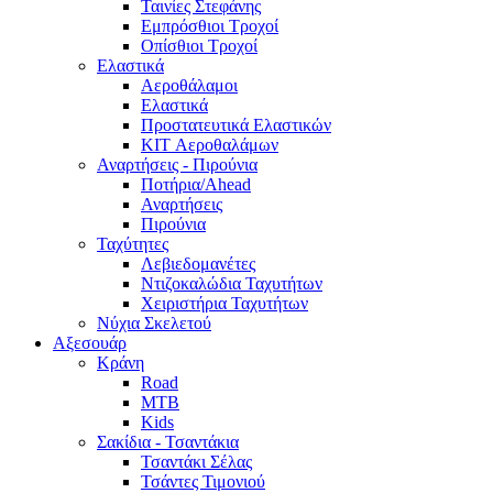
Ταινίες Στεφάνης
Εμπρόσθιοι Τροχοί
Οπίσθιοι Τροχοί
Ελαστικά
Αεροθάλαμοι
Ελαστικά
Προστατευτικά Ελαστικών
KIT Αεροθαλάμων
Αναρτήσεις - Πιρούνια
Ποτήρια/Ahead
Αναρτήσεις
Πιρούνια
Ταχύτητες
Λεβιεδομανέτες
Ντιζοκαλώδια Ταχυτήτων
Χειριστήρια Ταχυτήτων
Νύχια Σκελετού
Αξεσουάρ
Κράνη
Road
MTB
Kids
Σακίδια - Τσαντάκια
Τσαντάκι Σέλας
Τσάντες Τιμονιού