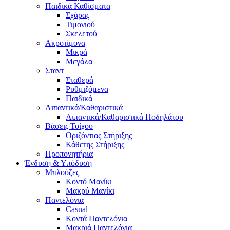
Παιδικά Καθίσματα
Σχάρας
Τιμονιού
Σκελετού
Ακροτίμονα
Μικρά
Μεγάλα
Σταντ
Σταθερά
Ρυθμιζόμενα
Παιδικά
Λιπαντικά/Καθαριστικά
Λιπαντικά/Καθαριστικά Ποδηλάτου
Βάσεις Τοίχου
Οριζόντιας Στήριξης
Κάθετης Στήριξης
Προπονητήρια
Ένδυση & Υπόδυση
Μπλούζες
Κοντό Μανίκι
Μακρύ Μανίκι
Παντελόνια
Casual
Κοντά Παντελόνια
Μακριά Παντελόνια