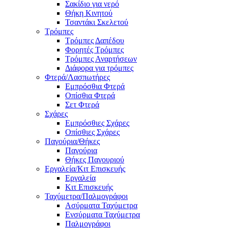
Σακίδιο για νερό
Θήκη Κινητού
Τσαντάκι Σκελετού
Τρόμπες
Τρόμπες Δαπέδου
Φορητές Τρόμπες
Τρόμπες Αναρτήσεων
Διάφορα για τρόμπες
Φτερά/Λασπωτήρες
Εμπρόσθια Φτερά
Οπίσθια Φτερά
Σετ Φτερά
Σχάρες
Εμπρόσθιες Σχάρες
Οπίσθιες Σχάρες
Παγούρια/Θήκες
Παγούρια
Θήκες Παγουριού
Εργαλεία/Κιτ Επισκευής
Εργαλεία
Κιτ Επισκευής
Ταχύμετρα/Παλμογράφοι
Ασύρματα Ταχύμετρα
Ενσύρματα Ταχύμετρα
Παλμογράφοι