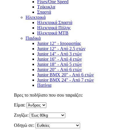
Fixes/One Speed
Τρίκυκλα
Σπαστά
Ηλεκτρικά
Ηλεκτρικά Σπαστά
Ηλεκτρικά Πόλης
Ηλεκτρικά MTB
Παιδικά
Junior 12" - Ισορροπίας
Junior 12" - Από 2.5 ετών
Junior 14" - Από 3 ετών
Junior 16" - Από 4 ετών
Junior 18" - Από 5 ετών
Junior 20" - Από 6 ετών
Junior BMX 20" - Από 6 ετών
Junior BMX 24" - Από 7 ετών
Πατίνια
Βρες το ποδήλατο που σου ταιριάζει:
Είμαι:
Ζυγίζω:
Οδηγώ σε: