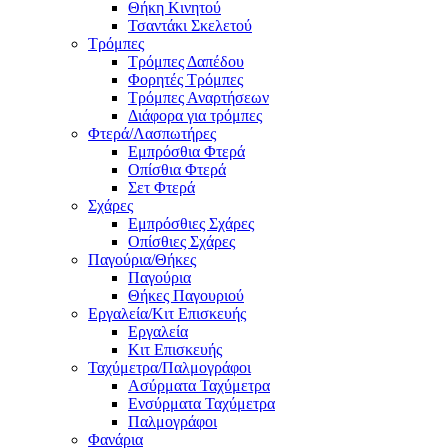
Θήκη Κινητού
Τσαντάκι Σκελετού
Τρόμπες
Τρόμπες Δαπέδου
Φορητές Τρόμπες
Τρόμπες Αναρτήσεων
Διάφορα για τρόμπες
Φτερά/Λασπωτήρες
Εμπρόσθια Φτερά
Οπίσθια Φτερά
Σετ Φτερά
Σχάρες
Εμπρόσθιες Σχάρες
Οπίσθιες Σχάρες
Παγούρια/Θήκες
Παγούρια
Θήκες Παγουριού
Εργαλεία/Κιτ Επισκευής
Εργαλεία
Κιτ Επισκευής
Ταχύμετρα/Παλμογράφοι
Ασύρματα Ταχύμετρα
Ενσύρματα Ταχύμετρα
Παλμογράφοι
Φανάρια