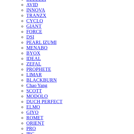
AVID
INNOVA
TRANZX
CYCLO
GIANT
FORCE
DSI
PEARL IZUMI
MENABO
BYOX
IDEAL
ZEFAL
PROPHETE
LIMAR
BLACKBURN
Chao Yang
SCOTT
MODOLO
DUCH PERFECT
ELMO
GIYO
ROMET
ORIENT
PRO
IRC