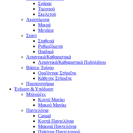
Σχάρας
Τιμονιού
Σκελετού
Ακροτίμονα
Μικρά
Μεγάλα
Σταντ
Σταθερά
Ρυθμιζόμενα
Παιδικά
Λιπαντικά/Καθαριστικά
Λιπαντικά/Καθαριστικά Ποδηλάτου
Βάσεις Τοίχου
Οριζόντιας Στήριξης
Κάθετης Στήριξης
Προπονητήρια
Ένδυση & Υπόδυση
Μπλούζες
Κοντό Μανίκι
Μακρύ Μανίκι
Παντελόνια
Casual
Κοντά Παντελόνια
Μακριά Παντελόνια
Πιάστρα Παντελονιού