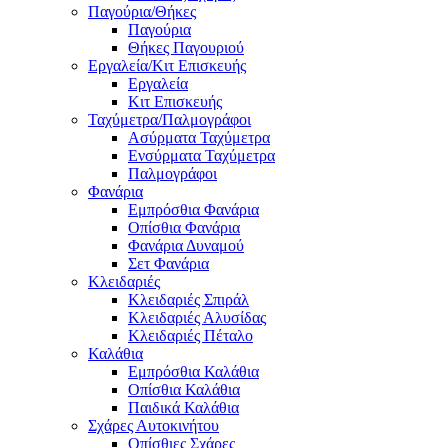
Παγούρια/Θήκες
Παγούρια
Θήκες Παγουριού
Εργαλεία/Κιτ Επισκευής
Εργαλεία
Κιτ Επισκευής
Ταχύμετρα/Παλμογράφοι
Ασύρματα Ταχύμετρα
Ενσύρματα Ταχύμετρα
Παλμογράφοι
Φανάρια
Εμπρόσθια Φανάρια
Οπίσθια Φανάρια
Φανάρια Δυναμού
Σετ Φανάρια
Κλειδαριές
Κλειδαριές Σπιράλ
Κλειδαριές Αλυσίδας
Κλειδαριές Πέταλο
Καλάθια
Εμπρόσθια Καλάθια
Οπίσθια Καλάθια
Παιδικά Καλάθια
Σχάρες Αυτοκινήτου
Οπίσθιες Σχάρες