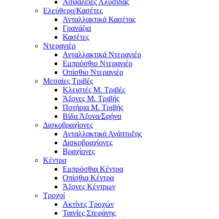
Ασφάλειες Αλυσίδας
Ελεύθερο/Κασέτες
Ανταλλακτικά Κασέτας
Γρανάζια
Κασέτες
Ντεραγιέρ
Ανταλλακτικά Ντεραγιέρ
Εμπρόσθιο Ντεραγιέρ
Οπίσθιο Ντεραγιέρ
Μεσαίες Τριβές
Κλειστές Μ. Τριβές
Άξονες Μ. Τριβής
Ποτήρια Μ. Τριβής
Βίδα Άξονα/Σφήνα
Δισκοβραχίονες
Ανταλλακτικά Ανάπτυξης
Δισκοβραχίονες
Βραχίονες
Κέντρα
Εμπρόσθια Κέντρα
Οπίσθια Κέντρα
Άξονες Κέντρων
Τροχοί
Ακτίνες Τροχών
Ταινίες Στεφάνης