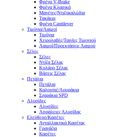
Φρένα V-Brake
Φρένα Κλασικά
Μανέτες/Ντιζοκαλώδια
Τακάκια
Φρένα Cantilever
Τιμόνια/Λαιμοί
Τιμόνια
Χειρολαβές/Ταινίες Τιμονιού
Λαιμοί/Προεκτάσεις Λαιμού
Σέλες
Σέλες
Ντίζα Σέλας
Κολάρο Σέλας
Βάσεις Σέλας
Πετάλια
Πετάλια
Καλουπιέ/Λουράκια
Σχαράκια SPD
Αλυσίδες
Αλυσίδες
Ασφάλειες Αλυσίδας
Ελεύθερο/Κασέτες
Ανταλλακτικά Κασέτας
Γρανάζια
Κασέτες