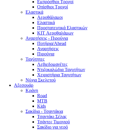
Εμπρόσθιοι Τροχοί
Οπίσθιοι Τροχοί
Ελαστικά
Αεροθάλαμοι
Ελαστικά
Προστατευτικά Ελαστικών
KIT Αεροθαλάμων
Αναρτήσεις - Πιρούνια
Ποτήρια/Ahead
Αναρτήσεις
Πιρούνια
Ταχύτητες
Λεβιεδομανέτες
Ντιζοκαλώδια Ταχυτήτων
Χειριστήρια Ταχυτήτων
Νύχια Σκελετού
Αξεσουάρ
Κράνη
Road
MTB
Kids
Σακίδια - Τσαντάκια
Τσαντάκι Σέλας
Τσάντες Τιμονιού
Σακίδιο για νερό