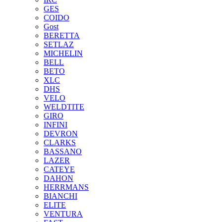
GES
COIDO
Gost
BERETTA
SETLAZ
MICHELIN
BELL
BETO
XLC
DHS
VELO
WELDTITE
GIRO
INFINI
DEVRON
CLARKS
BASSANO
LAZER
CATEYE
DAHON
HERRMANS
BIANCHI
ELITE
VENTURA