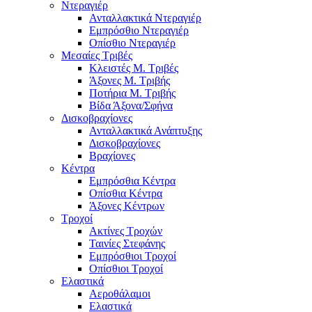
Ντεραγιέρ
Ανταλλακτικά Ντεραγιέρ
Εμπρόσθιο Ντεραγιέρ
Οπίσθιο Ντεραγιέρ
Μεσαίες Τριβές
Κλειστές Μ. Τριβές
Άξονες Μ. Τριβής
Ποτήρια Μ. Τριβής
Βίδα Άξονα/Σφήνα
Δισκοβραχίονες
Ανταλλακτικά Ανάπτυξης
Δισκοβραχίονες
Βραχίονες
Κέντρα
Εμπρόσθια Κέντρα
Οπίσθια Κέντρα
Άξονες Κέντρων
Τροχοί
Ακτίνες Τροχών
Ταινίες Στεφάνης
Εμπρόσθιοι Τροχοί
Οπίσθιοι Τροχοί
Ελαστικά
Αεροθάλαμοι
Ελαστικά