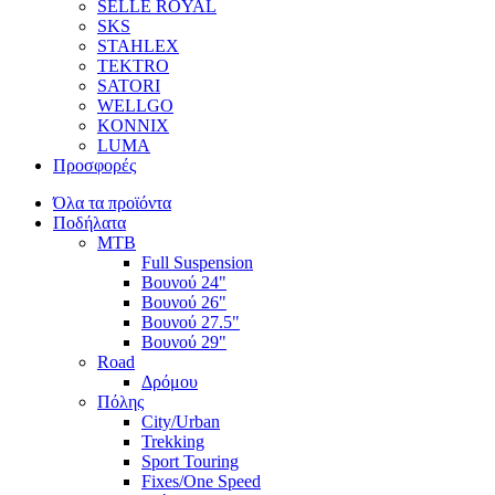
SELLE ROYAL
SKS
STAHLEX
TEKTRO
SATORI
WELLGO
KONNIX
LUMA
Προσφορές
Όλα τα προϊόντα
Ποδήλατα
MTB
Full Suspension
Βουνού 24"
Βουνού 26"
Βουνού 27.5"
Βουνού 29"
Road
Δρόμου
Πόλης
City/Urban
Trekking
Sport Touring
Fixes/One Speed