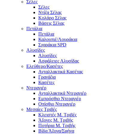
Σέλες
Σέλες
Ντίζα Σέλας
Κολάρο Σέλας
Βάσεις Σέλας
Πετάλια
Πετάλια
Καλουπιέ/Λουράκια
Σχαράκια SPD
Αλυσίδες
Αλυσίδες
Ασφάλειες Αλυσίδας
Ελεύθερο/Κασέτες
Ανταλλακτικά Κασέτας
Γρανάζια
Κασέτες
Ντεραγιέρ
Ανταλλακτικά Ντεραγιέρ
Εμπρόσθιο Ντεραγιέρ
Οπίσθιο Ντεραγιέρ
Μεσαίες Τριβές
Κλειστές Μ. Τριβές
Άξονες Μ. Τριβής
Ποτήρια Μ. Τριβής
Βίδα Άξονα/Σφήνα