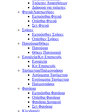
Τρόμπες Αναρτήσεων
Διάφορα για τρόμπες
Φτερά/Λασπωτήρες
Εμπρόσθια Φτερά
Οπίσθια Φτερά
Σετ Φτερά
Σχάρες
Εμπρόσθιες Σχάρες
Οπίσθιες Σχάρες
Παγούρια/Θήκες
Παγούρια
Θήκες Παγουριού
Εργαλεία/Κιτ Επισκευής
Εργαλεία
Κιτ Επισκευής
Ταχύμετρα/Παλμογράφοι
Ασύρματα Ταχύμετρα
Ενσύρματα Ταχύμετρα
Παλμογράφοι
Φανάρια
Εμπρόσθια Φανάρια
Οπίσθια Φανάρια
Φανάρια Δυναμού
Σετ Φανάρια
Κλειδαριές