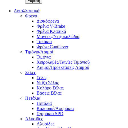
Ανταλλακτικά
Φρένα
Δισκόφρενα
Φρένα V-Brake
Φρένα Κλασικά
Μανέτες/Ντιζοκαλώδια
Τακάκια
Φρένα Cantilever
Τιμόνια/Λαιμοί
Τιμόνια
Χειρολαβές/Ταινίες Τιμονιού
Λαιμοί/Προεκτάσεις Λαιμού
Σέλες
Σέλες
Ντίζα Σέλας
Κολάρο Σέλας
Βάσεις Σέλας
Πετάλια
Πετάλια
Καλουπιέ/Λουράκια
Σχαράκια SPD
Αλυσίδες
Αλυσίδες