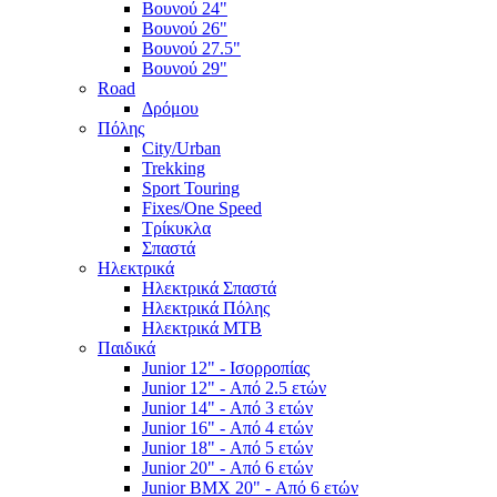
Βουνού 24"
Βουνού 26"
Βουνού 27.5"
Βουνού 29"
Road
Δρόμου
Πόλης
City/Urban
Trekking
Sport Touring
Fixes/One Speed
Τρίκυκλα
Σπαστά
Ηλεκτρικά
Ηλεκτρικά Σπαστά
Ηλεκτρικά Πόλης
Ηλεκτρικά MTB
Παιδικά
Junior 12" - Ισορροπίας
Junior 12" - Από 2.5 ετών
Junior 14" - Από 3 ετών
Junior 16" - Από 4 ετών
Junior 18" - Από 5 ετών
Junior 20" - Από 6 ετών
Junior BMX 20" - Από 6 ετών