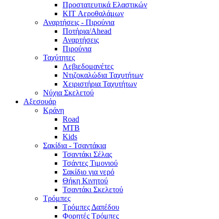
Προστατευτικά Ελαστικών
KIT Αεροθαλάμων
Αναρτήσεις - Πιρούνια
Ποτήρια/Ahead
Αναρτήσεις
Πιρούνια
Ταχύτητες
Λεβιεδομανέτες
Ντιζοκαλώδια Ταχυτήτων
Χειριστήρια Ταχυτήτων
Νύχια Σκελετού
Αξεσουάρ
Κράνη
Road
MTB
Kids
Σακίδια - Τσαντάκια
Τσαντάκι Σέλας
Τσάντες Τιμονιού
Σακίδιο για νερό
Θήκη Κινητού
Τσαντάκι Σκελετού
Τρόμπες
Τρόμπες Δαπέδου
Φορητές Τρόμπες