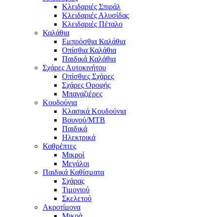
Κλειδαριές Σπιράλ
Κλειδαριές Αλυσίδας
Κλειδαριές Πέταλο
Καλάθια
Εμπρόσθια Καλάθια
Οπίσθια Καλάθια
Παιδικά Καλάθια
Σχάρες Αυτοκινήτου
Οπίσθιες Σχάρες
Σχάρες Οροφής
Μπαγαζιέρες
Κουδούνια
Κλασικά Κουδούνια
Βουνού/MTB
Παιδικά
Ηλεκτρικά
Καθρέπτες
Μικροί
Μεγάλοι
Παιδικά Καθίσματα
Σχάρας
Τιμονιού
Σκελετού
Ακροτίμονα
Μικρά