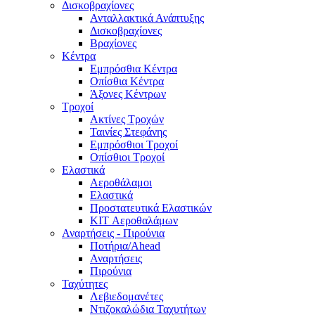
Δισκοβραχίονες
Ανταλλακτικά Ανάπτυξης
Δισκοβραχίονες
Βραχίονες
Κέντρα
Εμπρόσθια Κέντρα
Οπίσθια Κέντρα
Άξονες Κέντρων
Τροχοί
Ακτίνες Τροχών
Ταινίες Στεφάνης
Εμπρόσθιοι Τροχοί
Οπίσθιοι Τροχοί
Ελαστικά
Αεροθάλαμοι
Ελαστικά
Προστατευτικά Ελαστικών
KIT Αεροθαλάμων
Αναρτήσεις - Πιρούνια
Ποτήρια/Ahead
Αναρτήσεις
Πιρούνια
Ταχύτητες
Λεβιεδομανέτες
Ντιζοκαλώδια Ταχυτήτων