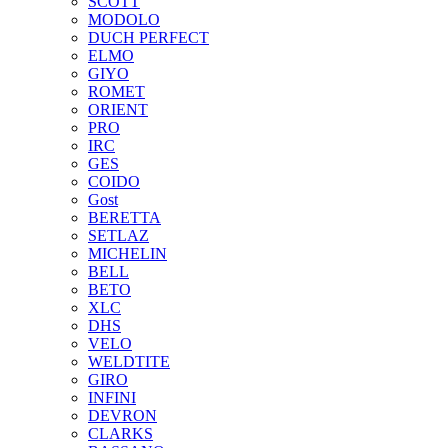
SCOTT
MODOLO
DUCH PERFECT
ELMO
GIYO
ROMET
ORIENT
PRO
IRC
GES
COIDO
Gost
BERETTA
SETLAZ
MICHELIN
BELL
BETO
XLC
DHS
VELO
WELDTITE
GIRO
INFINI
DEVRON
CLARKS