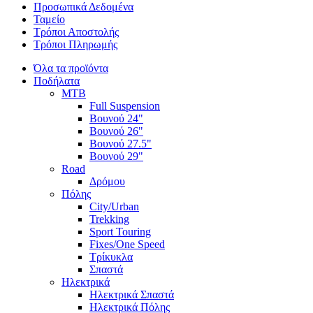
Προσωπικά Δεδομένα
Ταμείο
Τρόποι Αποστολής
Τρόποι Πληρωμής
Όλα τα προϊόντα
Ποδήλατα
MTB
Full Suspension
Βουνού 24"
Βουνού 26"
Βουνού 27.5"
Βουνού 29"
Road
Δρόμου
Πόλης
City/Urban
Trekking
Sport Touring
Fixes/One Speed
Τρίκυκλα
Σπαστά
Ηλεκτρικά
Ηλεκτρικά Σπαστά
Ηλεκτρικά Πόλης