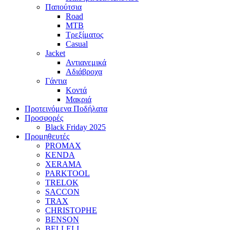
Παπούτσια
Road
MTB
Τρεξίματος
Casual
Jacket
Αντιανεμικά
Αδιάβροχα
Γάντια
Κοντά
Μακριά
Προτεινόμενα Ποδήλατα
Προσφορές
Black Friday 2025
Προμηθευτές
PROMAX
KENDA
XERAMA
PARKTOOL
TRELOK
SACCON
TRAX
CHRISTOPHE
BENSON
BELLELI