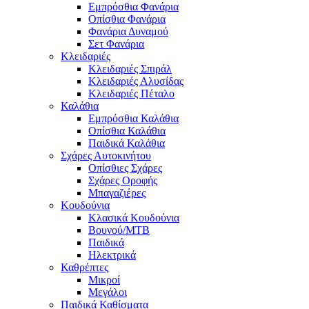
Εμπρόσθια Φανάρια
Οπίσθια Φανάρια
Φανάρια Δυναμού
Σετ Φανάρια
Κλειδαριές
Κλειδαριές Σπιράλ
Κλειδαριές Αλυσίδας
Κλειδαριές Πέταλο
Καλάθια
Εμπρόσθια Καλάθια
Οπίσθια Καλάθια
Παιδικά Καλάθια
Σχάρες Αυτοκινήτου
Οπίσθιες Σχάρες
Σχάρες Οροφής
Μπαγαζιέρες
Κουδούνια
Κλασικά Κουδούνια
Βουνού/MTB
Παιδικά
Ηλεκτρικά
Καθρέπτες
Μικροί
Μεγάλοι
Παιδικά Καθίσματα