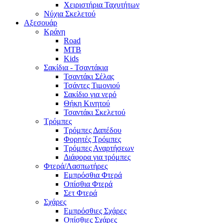
Χειριστήρια Ταχυτήτων
Νύχια Σκελετού
Αξεσουάρ
Κράνη
Road
MTB
Kids
Σακίδια - Τσαντάκια
Τσαντάκι Σέλας
Τσάντες Τιμονιού
Σακίδιο για νερό
Θήκη Κινητού
Τσαντάκι Σκελετού
Τρόμπες
Τρόμπες Δαπέδου
Φορητές Τρόμπες
Τρόμπες Αναρτήσεων
Διάφορα για τρόμπες
Φτερά/Λασπωτήρες
Εμπρόσθια Φτερά
Οπίσθια Φτερά
Σετ Φτερά
Σχάρες
Εμπρόσθιες Σχάρες
Οπίσθιες Σχάρες