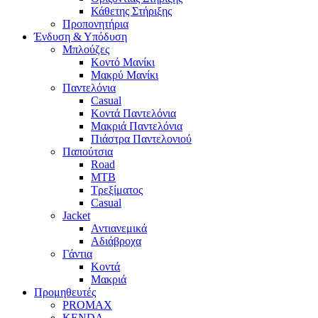
Κάθετης Στήριξης
Προπονητήρια
Ένδυση & Υπόδυση
Μπλούζες
Κοντό Μανίκι
Μακρύ Μανίκι
Παντελόνια
Casual
Κοντά Παντελόνια
Μακριά Παντελόνια
Πιάστρα Παντελονιού
Παπούτσια
Road
MTB
Τρεξίματος
Casual
Jacket
Αντιανεμικά
Αδιάβροχα
Γάντια
Κοντά
Μακριά
Προμηθευτές
PROMAX
KENDA