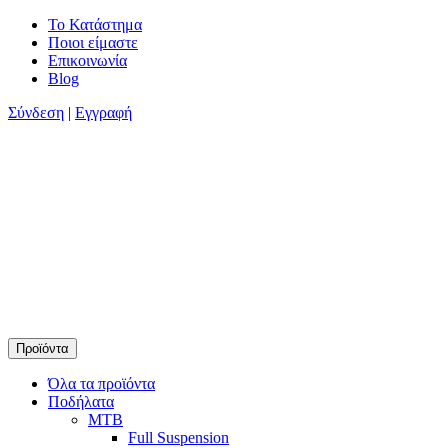
Skip
Το Κατάστημα
to
Ποιοι είμαστε
content
Επικοινωνία
Blog
Σύνδεση
|
Εγγραφή
Προϊόντα
Timamopoulos.gr
45 χρόνια πρώτοι στο ποδήλατο
Όλα τα προϊόντα
Ποδήλατα
MTB
Full Suspension