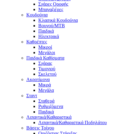
Σχάρες Οροφής
Μπαγαζιέρες
Κουδούνια
Κλασικά Κουδούνια
Βουνού/MTB
Παιδικά
Ηλεκτρικά
Καθρέπτες
Μικροί
Μεγάλοι
Παιδικά Καθίσματα
Σχάρας
Τιμονιού
Σκελετού
Ακροτίμονα
Μικρά
Μεγάλα
Σταντ
Σταθερά
Ρυθμιζόμενα
Παιδικά
Λιπαντικά/Καθαριστικά
Λιπαντικά/Καθαριστικά Ποδηλάτου
Βάσεις Τοίχου
Οριζόντιας Στήριξης