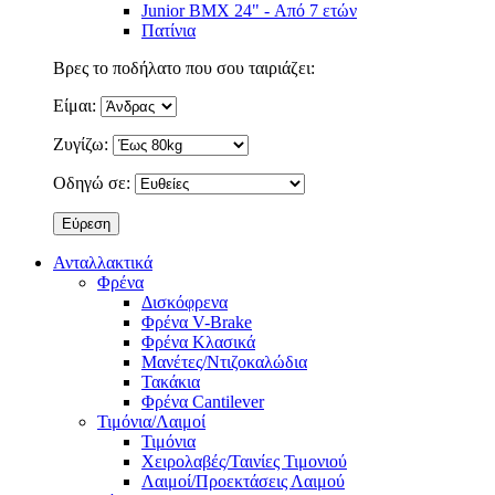
Junior BMX 24" - Από 7 ετών
Πατίνια
Βρες το ποδήλατο που σου ταιριάζει:
Είμαι:
Ζυγίζω:
Οδηγώ σε:
Ανταλλακτικά
Φρένα
Δισκόφρενα
Φρένα V-Brake
Φρένα Κλασικά
Μανέτες/Ντιζοκαλώδια
Τακάκια
Φρένα Cantilever
Τιμόνια/Λαιμοί
Τιμόνια
Χειρολαβές/Ταινίες Τιμονιού
Λαιμοί/Προεκτάσεις Λαιμού