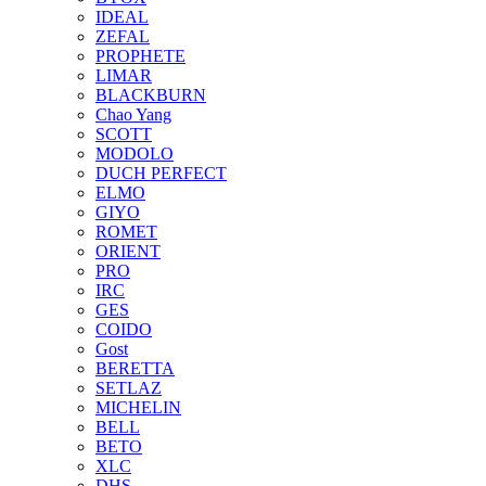
IDEAL
ZEFAL
PROPHETE
LIMAR
BLACKBURN
Chao Yang
SCOTT
MODOLO
DUCH PERFECT
ELMO
GIYO
ROMET
ORIENT
PRO
IRC
GES
COIDO
Gost
BERETTA
SETLAZ
MICHELIN
BELL
BETO
XLC
DHS