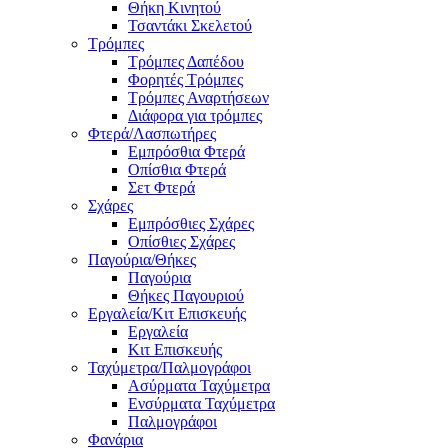
Θήκη Κινητού
Τσαντάκι Σκελετού
Τρόμπες
Τρόμπες Δαπέδου
Φορητές Τρόμπες
Τρόμπες Αναρτήσεων
Διάφορα για τρόμπες
Φτερά/Λασπωτήρες
Εμπρόσθια Φτερά
Οπίσθια Φτερά
Σετ Φτερά
Σχάρες
Εμπρόσθιες Σχάρες
Οπίσθιες Σχάρες
Παγούρια/Θήκες
Παγούρια
Θήκες Παγουριού
Εργαλεία/Κιτ Επισκευής
Εργαλεία
Κιτ Επισκευής
Ταχύμετρα/Παλμογράφοι
Ασύρματα Ταχύμετρα
Ενσύρματα Ταχύμετρα
Παλμογράφοι
Φανάρια