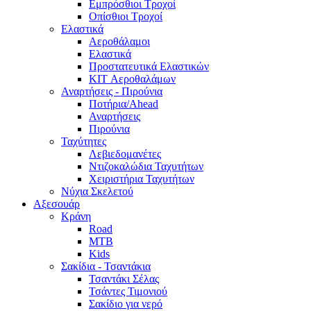
Εμπρόσθιοι Τροχοί
Οπίσθιοι Τροχοί
Ελαστικά
Αεροθάλαμοι
Ελαστικά
Προστατευτικά Ελαστικών
KIT Αεροθαλάμων
Αναρτήσεις - Πιρούνια
Ποτήρια/Ahead
Αναρτήσεις
Πιρούνια
Ταχύτητες
Λεβιεδομανέτες
Ντιζοκαλώδια Ταχυτήτων
Χειριστήρια Ταχυτήτων
Νύχια Σκελετού
Αξεσουάρ
Κράνη
Road
MTB
Kids
Σακίδια - Τσαντάκια
Τσαντάκι Σέλας
Τσάντες Τιμονιού
Σακίδιο για νερό