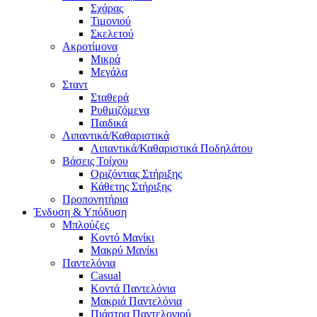
Σχάρας
Τιμονιού
Σκελετού
Ακροτίμονα
Μικρά
Μεγάλα
Σταντ
Σταθερά
Ρυθμιζόμενα
Παιδικά
Λιπαντικά/Καθαριστικά
Λιπαντικά/Καθαριστικά Ποδηλάτου
Βάσεις Τοίχου
Οριζόντιας Στήριξης
Κάθετης Στήριξης
Προπονητήρια
Ένδυση & Υπόδυση
Μπλούζες
Κοντό Μανίκι
Μακρύ Μανίκι
Παντελόνια
Casual
Κοντά Παντελόνια
Μακριά Παντελόνια
Πιάστρα Παντελονιού