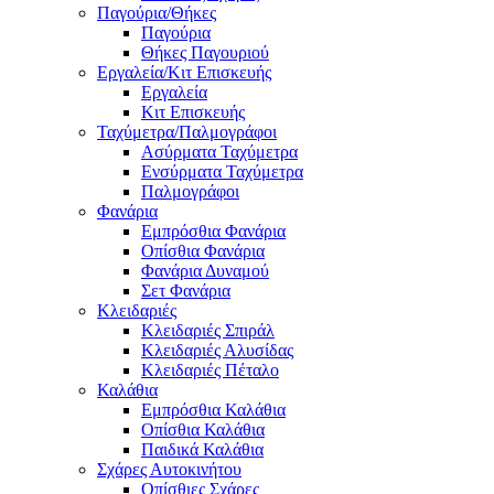
Παγούρια/Θήκες
Παγούρια
Θήκες Παγουριού
Εργαλεία/Κιτ Επισκευής
Εργαλεία
Κιτ Επισκευής
Ταχύμετρα/Παλμογράφοι
Ασύρματα Ταχύμετρα
Ενσύρματα Ταχύμετρα
Παλμογράφοι
Φανάρια
Εμπρόσθια Φανάρια
Οπίσθια Φανάρια
Φανάρια Δυναμού
Σετ Φανάρια
Κλειδαριές
Κλειδαριές Σπιράλ
Κλειδαριές Αλυσίδας
Κλειδαριές Πέταλο
Καλάθια
Εμπρόσθια Καλάθια
Οπίσθια Καλάθια
Παιδικά Καλάθια
Σχάρες Αυτοκινήτου
Οπίσθιες Σχάρες