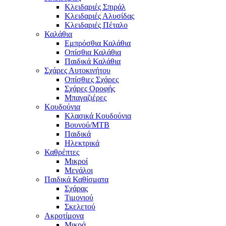
Κλειδαριές Σπιράλ
Κλειδαριές Αλυσίδας
Κλειδαριές Πέταλο
Καλάθια
Εμπρόσθια Καλάθια
Οπίσθια Καλάθια
Παιδικά Καλάθια
Σχάρες Αυτοκινήτου
Οπίσθιες Σχάρες
Σχάρες Οροφής
Μπαγαζιέρες
Κουδούνια
Κλασικά Κουδούνια
Βουνού/MTB
Παιδικά
Ηλεκτρικά
Καθρέπτες
Μικροί
Μεγάλοι
Παιδικά Καθίσματα
Σχάρας
Τιμονιού
Σκελετού
Ακροτίμονα
Μικρά