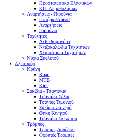
Προστατευτικά Ελαστικών
KIT Αεροθαλάμων
Αναρτήσεις - Πιρούνια
Ποτήρια/Ahead
Αναρτήσεις
Πιρούνια
Ταχύτητες
Λεβιεδομανέτες
Ντιζοκαλώδια Ταχυτήτων
Χειριστήρια Ταχυτήτων
Νύχια Σκελετού
Αξεσουάρ
Κράνη
Road
MTB
Kids
Σακίδια - Τσαντάκια
Τσαντάκι Σέλας
Τσάντες Τιμονιού
Σακίδιο για νερό
Θήκη Κινητού
Τσαντάκι Σκελετού
Τρόμπες
Τρόμπες Δαπέδου
Φορητές Τρόμπες