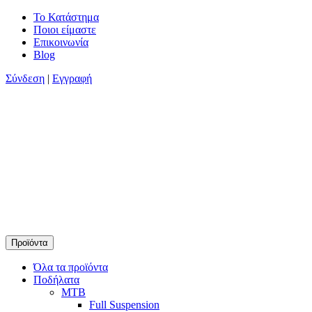
Skip
Το Κατάστημα
to
Ποιοι είμαστε
content
Επικοινωνία
Blog
Σύνδεση
|
Εγγραφή
Προϊόντα
Timamopoulos.gr
45 χρόνια πρώτοι στο ποδήλατο
Όλα τα προϊόντα
Ποδήλατα
MTB
Full Suspension