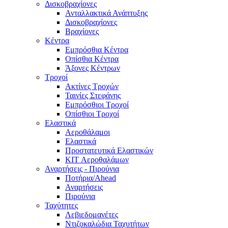
Δισκοβραχίονες
Ανταλλακτικά Ανάπτυξης
Δισκοβραχίονες
Βραχίονες
Κέντρα
Εμπρόσθια Κέντρα
Οπίσθια Κέντρα
Άξονες Κέντρων
Τροχοί
Ακτίνες Τροχών
Ταινίες Στεφάνης
Εμπρόσθιοι Τροχοί
Οπίσθιοι Τροχοί
Ελαστικά
Αεροθάλαμοι
Ελαστικά
Προστατευτικά Ελαστικών
KIT Αεροθαλάμων
Αναρτήσεις - Πιρούνια
Ποτήρια/Ahead
Αναρτήσεις
Πιρούνια
Ταχύτητες
Λεβιεδομανέτες
Ντιζοκαλώδια Ταχυτήτων