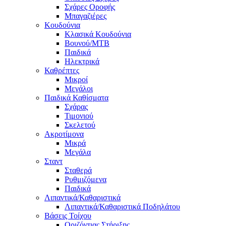
Σχάρες Οροφής
Μπαγαζιέρες
Κουδούνια
Κλασικά Κουδούνια
Βουνού/MTB
Παιδικά
Ηλεκτρικά
Καθρέπτες
Μικροί
Μεγάλοι
Παιδικά Καθίσματα
Σχάρας
Τιμονιού
Σκελετού
Ακροτίμονα
Μικρά
Μεγάλα
Σταντ
Σταθερά
Ρυθμιζόμενα
Παιδικά
Λιπαντικά/Καθαριστικά
Λιπαντικά/Καθαριστικά Ποδηλάτου
Βάσεις Τοίχου
Οριζόντιας Στήριξης