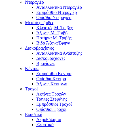
Ντεραγιέρ
Ανταλλακτικά Ντεραγιέρ
Εμπρόσθιο Ντεραγιέρ
Οπίσθιο Ντεραγιέρ
Μεσαίες Τριβές
Κλειστές Μ. Τριβές
Άξονες Μ. Τριβής
Ποτήρια Μ. Τριβής
Βίδα Άξονα/Σφήνα
Δισκοβραχίονες
Ανταλλακτικά Ανάπτυξης
Δισκοβραχίονες
Βραχίονες
Κέντρα
Εμπρόσθια Κέντρα
Οπίσθια Κέντρα
Άξονες Κέντρων
Τροχοί
Ακτίνες Τροχών
Ταινίες Στεφάνης
Εμπρόσθιοι Τροχοί
Οπίσθιοι Τροχοί
Ελαστικά
Αεροθάλαμοι
Ελαστικά