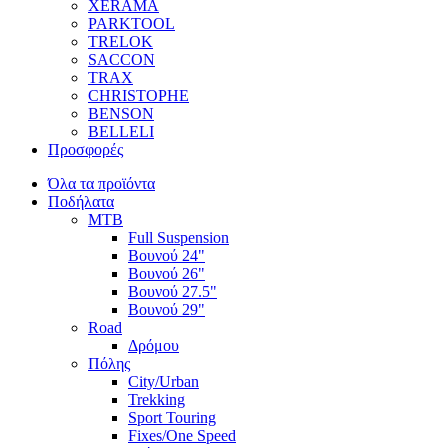
XERAMA
PARKTOOL
TRELOK
SACCON
TRAX
CHRISTOPHE
BENSON
BELLELI
Προσφορές
Όλα τα προϊόντα
Ποδήλατα
MTB
Full Suspension
Βουνού 24"
Βουνού 26"
Βουνού 27.5"
Βουνού 29"
Road
Δρόμου
Πόλης
City/Urban
Trekking
Sport Touring
Fixes/One Speed