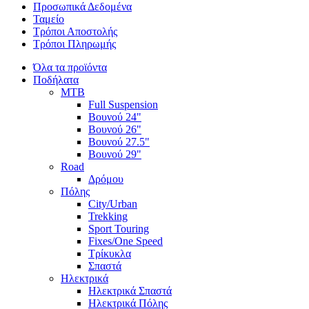
Προσωπικά Δεδομένα
Ταμείο
Τρόποι Αποστολής
Τρόποι Πληρωμής
Όλα τα προϊόντα
Ποδήλατα
MTB
Full Suspension
Βουνού 24"
Βουνού 26"
Βουνού 27.5"
Βουνού 29"
Road
Δρόμου
Πόλης
City/Urban
Trekking
Sport Touring
Fixes/One Speed
Τρίκυκλα
Σπαστά
Ηλεκτρικά
Ηλεκτρικά Σπαστά
Ηλεκτρικά Πόλης