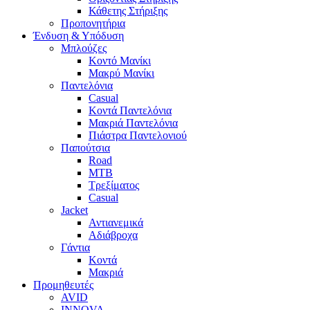
Κάθετης Στήριξης
Προπονητήρια
Ένδυση & Υπόδυση
Μπλούζες
Κοντό Μανίκι
Μακρύ Μανίκι
Παντελόνια
Casual
Κοντά Παντελόνια
Μακριά Παντελόνια
Πιάστρα Παντελονιού
Παπούτσια
Road
MTB
Τρεξίματος
Casual
Jacket
Αντιανεμικά
Αδιάβροχα
Γάντια
Κοντά
Μακριά
Προμηθευτές
AVID
INNOVA