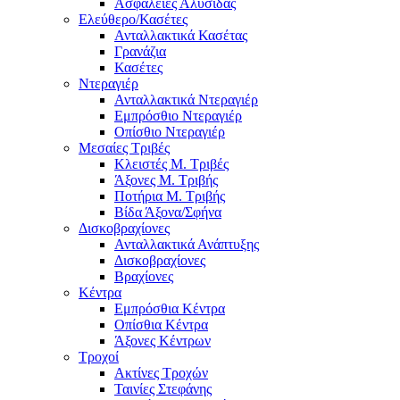
Ασφάλειες Αλυσίδας
Ελεύθερο/Κασέτες
Ανταλλακτικά Κασέτας
Γρανάζια
Κασέτες
Ντεραγιέρ
Ανταλλακτικά Ντεραγιέρ
Εμπρόσθιο Ντεραγιέρ
Οπίσθιο Ντεραγιέρ
Μεσαίες Τριβές
Κλειστές Μ. Τριβές
Άξονες Μ. Τριβής
Ποτήρια Μ. Τριβής
Βίδα Άξονα/Σφήνα
Δισκοβραχίονες
Ανταλλακτικά Ανάπτυξης
Δισκοβραχίονες
Βραχίονες
Κέντρα
Εμπρόσθια Κέντρα
Οπίσθια Κέντρα
Άξονες Κέντρων
Τροχοί
Ακτίνες Τροχών
Ταινίες Στεφάνης