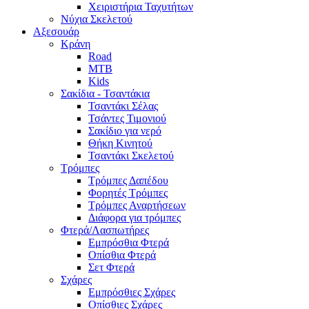
Χειριστήρια Ταχυτήτων
Νύχια Σκελετού
Αξεσουάρ
Κράνη
Road
MTB
Kids
Σακίδια - Τσαντάκια
Τσαντάκι Σέλας
Τσάντες Τιμονιού
Σακίδιο για νερό
Θήκη Κινητού
Τσαντάκι Σκελετού
Τρόμπες
Τρόμπες Δαπέδου
Φορητές Τρόμπες
Τρόμπες Αναρτήσεων
Διάφορα για τρόμπες
Φτερά/Λασπωτήρες
Εμπρόσθια Φτερά
Οπίσθια Φτερά
Σετ Φτερά
Σχάρες
Εμπρόσθιες Σχάρες
Οπίσθιες Σχάρες