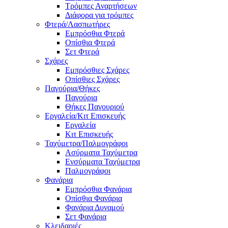
Τρόμπες Αναρτήσεων
Διάφορα για τρόμπες
Φτερά/Λασπωτήρες
Εμπρόσθια Φτερά
Οπίσθια Φτερά
Σετ Φτερά
Σχάρες
Εμπρόσθιες Σχάρες
Οπίσθιες Σχάρες
Παγούρια/Θήκες
Παγούρια
Θήκες Παγουριού
Εργαλεία/Κιτ Επισκευής
Εργαλεία
Κιτ Επισκευής
Ταχύμετρα/Παλμογράφοι
Ασύρματα Ταχύμετρα
Ενσύρματα Ταχύμετρα
Παλμογράφοι
Φανάρια
Εμπρόσθια Φανάρια
Οπίσθια Φανάρια
Φανάρια Δυναμού
Σετ Φανάρια
Κλειδαριές