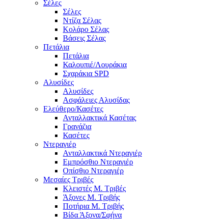
Σέλες
Σέλες
Ντίζα Σέλας
Κολάρο Σέλας
Βάσεις Σέλας
Πετάλια
Πετάλια
Καλουπιέ/Λουράκια
Σχαράκια SPD
Αλυσίδες
Αλυσίδες
Ασφάλειες Αλυσίδας
Ελεύθερο/Κασέτες
Ανταλλακτικά Κασέτας
Γρανάζια
Κασέτες
Ντεραγιέρ
Ανταλλακτικά Ντεραγιέρ
Εμπρόσθιο Ντεραγιέρ
Οπίσθιο Ντεραγιέρ
Μεσαίες Τριβές
Κλειστές Μ. Τριβές
Άξονες Μ. Τριβής
Ποτήρια Μ. Τριβής
Βίδα Άξονα/Σφήνα