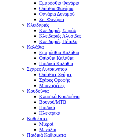
Εμπρόσθια Φανάρια
Οπίσθια Φανάρια
Φανάρια Δυναμού
Σετ Φανάρια
Κλειδαριές
Κλειδαριές Σπιράλ
Κλειδαριές Αλυσίδας
Κλειδαριές Πέταλο
Καλάθια
Εμπρόσθια Καλάθια
Οπίσθια Καλάθια
Παιδικά Καλάθια
Σχάρες Αυτοκινήτου
Οπίσθιες Σχάρες
Σχάρες Οροφής
Μπαγαζιέρες
Κουδούνια
Κλασικά Κουδούνια
Βουνού/MTB
Παιδικά
Ηλεκτρικά
Καθρέπτες
Μικροί
Μεγάλοι
Παιδικά Καθίσματα