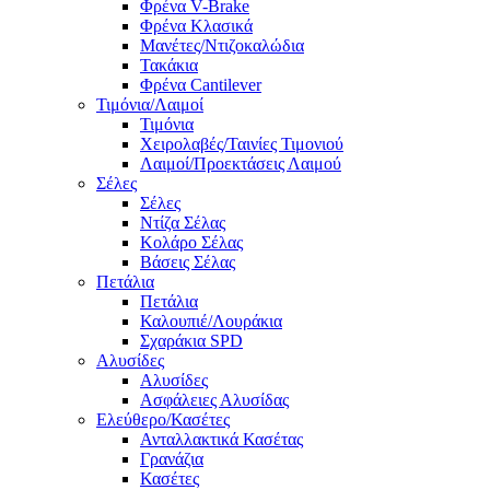
Φρένα V-Brake
Φρένα Κλασικά
Μανέτες/Ντιζοκαλώδια
Τακάκια
Φρένα Cantilever
Τιμόνια/Λαιμοί
Τιμόνια
Χειρολαβές/Ταινίες Τιμονιού
Λαιμοί/Προεκτάσεις Λαιμού
Σέλες
Σέλες
Ντίζα Σέλας
Κολάρο Σέλας
Βάσεις Σέλας
Πετάλια
Πετάλια
Καλουπιέ/Λουράκια
Σχαράκια SPD
Αλυσίδες
Αλυσίδες
Ασφάλειες Αλυσίδας
Ελεύθερο/Κασέτες
Ανταλλακτικά Κασέτας
Γρανάζια
Κασέτες