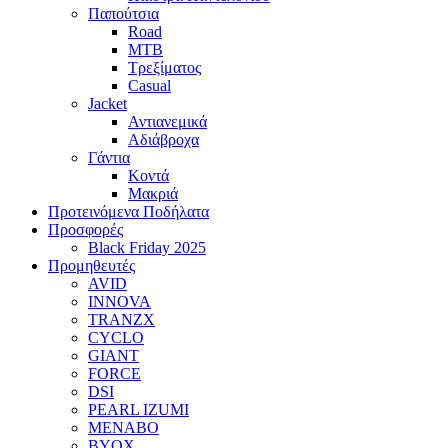
Παπούτσια
Road
MTB
Τρεξίματος
Casual
Jacket
Αντιανεμικά
Αδιάβροχα
Γάντια
Κοντά
Μακριά
Προτεινόμενα Ποδήλατα
Προσφορές
Black Friday 2025
Προμηθευτές
AVID
INNOVA
TRANZX
CYCLO
GIANT
FORCE
DSI
PEARL IZUMI
MENABO
BYOX