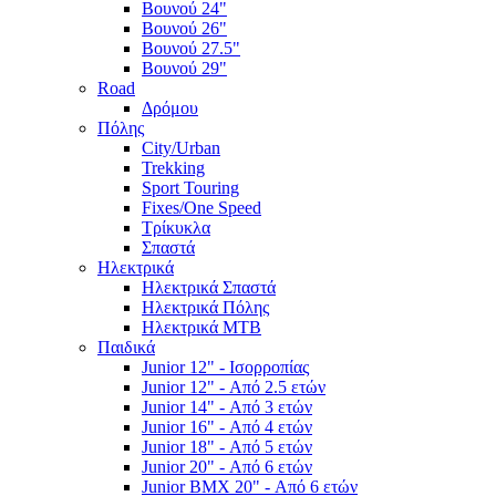
Βουνού 24"
Βουνού 26"
Βουνού 27.5"
Βουνού 29"
Road
Δρόμου
Πόλης
City/Urban
Trekking
Sport Touring
Fixes/One Speed
Τρίκυκλα
Σπαστά
Ηλεκτρικά
Ηλεκτρικά Σπαστά
Ηλεκτρικά Πόλης
Ηλεκτρικά MTB
Παιδικά
Junior 12" - Ισορροπίας
Junior 12" - Από 2.5 ετών
Junior 14" - Από 3 ετών
Junior 16" - Από 4 ετών
Junior 18" - Από 5 ετών
Junior 20" - Από 6 ετών
Junior BMX 20" - Από 6 ετών