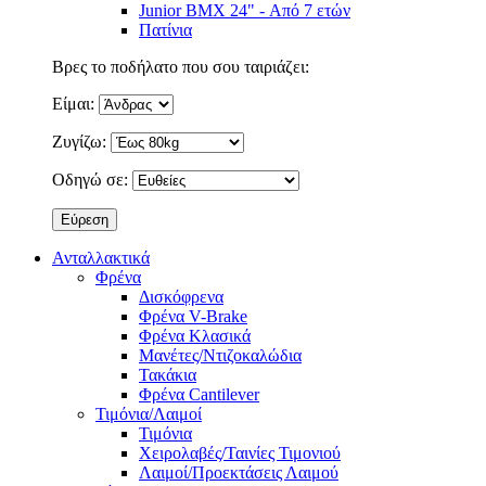
Junior BMX 24" - Από 7 ετών
Πατίνια
Βρες το ποδήλατο που σου ταιριάζει:
Είμαι:
Ζυγίζω:
Οδηγώ σε:
Ανταλλακτικά
Φρένα
Δισκόφρενα
Φρένα V-Brake
Φρένα Κλασικά
Μανέτες/Ντιζοκαλώδια
Τακάκια
Φρένα Cantilever
Τιμόνια/Λαιμοί
Τιμόνια
Χειρολαβές/Ταινίες Τιμονιού
Λαιμοί/Προεκτάσεις Λαιμού