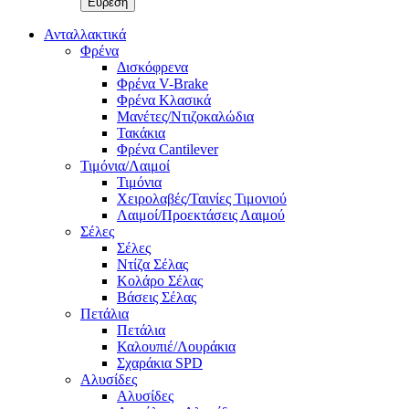
Ανταλλακτικά
Φρένα
Δισκόφρενα
Φρένα V-Brake
Φρένα Κλασικά
Μανέτες/Ντιζοκαλώδια
Τακάκια
Φρένα Cantilever
Τιμόνια/Λαιμοί
Τιμόνια
Χειρολαβές/Ταινίες Τιμονιού
Λαιμοί/Προεκτάσεις Λαιμού
Σέλες
Σέλες
Ντίζα Σέλας
Κολάρο Σέλας
Βάσεις Σέλας
Πετάλια
Πετάλια
Καλουπιέ/Λουράκια
Σχαράκια SPD
Αλυσίδες
Αλυσίδες