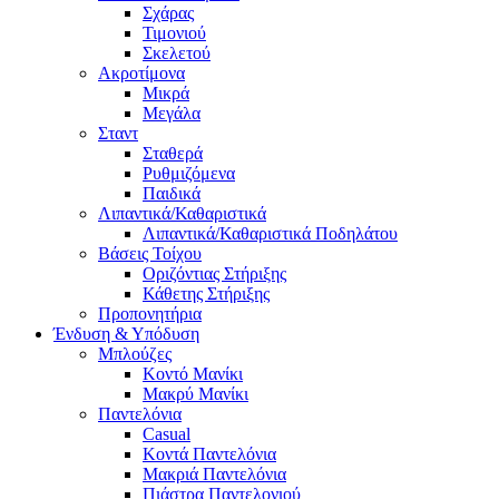
Σχάρας
Τιμονιού
Σκελετού
Ακροτίμονα
Μικρά
Μεγάλα
Σταντ
Σταθερά
Ρυθμιζόμενα
Παιδικά
Λιπαντικά/Καθαριστικά
Λιπαντικά/Καθαριστικά Ποδηλάτου
Βάσεις Τοίχου
Οριζόντιας Στήριξης
Κάθετης Στήριξης
Προπονητήρια
Ένδυση & Υπόδυση
Μπλούζες
Κοντό Μανίκι
Μακρύ Μανίκι
Παντελόνια
Casual
Κοντά Παντελόνια
Μακριά Παντελόνια
Πιάστρα Παντελονιού