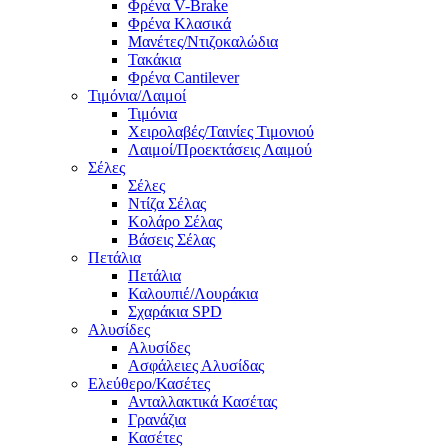
Φρένα V-Brake
Φρένα Κλασικά
Μανέτες/Ντιζοκαλώδια
Τακάκια
Φρένα Cantilever
Τιμόνια/Λαιμοί
Τιμόνια
Χειρολαβές/Ταινίες Τιμονιού
Λαιμοί/Προεκτάσεις Λαιμού
Σέλες
Σέλες
Ντίζα Σέλας
Κολάρο Σέλας
Βάσεις Σέλας
Πετάλια
Πετάλια
Καλουπιέ/Λουράκια
Σχαράκια SPD
Αλυσίδες
Αλυσίδες
Ασφάλειες Αλυσίδας
Ελεύθερο/Κασέτες
Ανταλλακτικά Κασέτας
Γρανάζια
Κασέτες