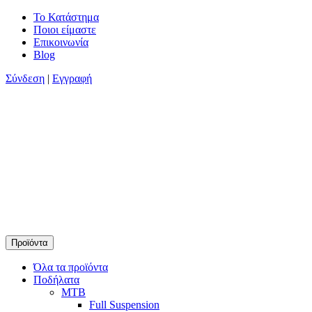
Skip
Το Κατάστημα
to
Ποιοι είμαστε
content
Επικοινωνία
Blog
Σύνδεση
|
Εγγραφή
Προϊόντα
Timamopoulos.gr
45 χρόνια πρώτοι στο ποδήλατο
Όλα τα προϊόντα
Ποδήλατα
MTB
Full Suspension