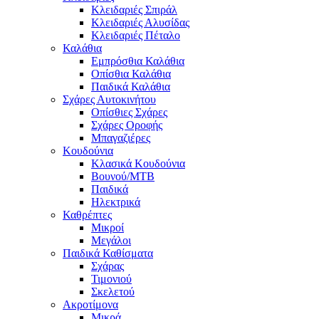
Κλειδαριές Σπιράλ
Κλειδαριές Αλυσίδας
Κλειδαριές Πέταλο
Καλάθια
Εμπρόσθια Καλάθια
Οπίσθια Καλάθια
Παιδικά Καλάθια
Σχάρες Αυτοκινήτου
Οπίσθιες Σχάρες
Σχάρες Οροφής
Μπαγαζιέρες
Κουδούνια
Κλασικά Κουδούνια
Βουνού/MTB
Παιδικά
Ηλεκτρικά
Καθρέπτες
Μικροί
Μεγάλοι
Παιδικά Καθίσματα
Σχάρας
Τιμονιού
Σκελετού
Ακροτίμονα
Μικρά