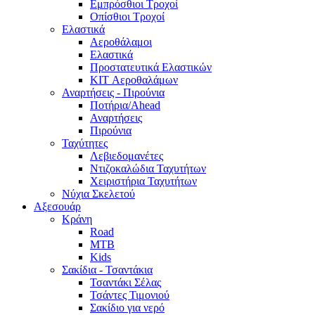
Εμπρόσθιοι Τροχοί
Οπίσθιοι Τροχοί
Ελαστικά
Αεροθάλαμοι
Ελαστικά
Προστατευτικά Ελαστικών
KIT Αεροθαλάμων
Αναρτήσεις - Πιρούνια
Ποτήρια/Ahead
Αναρτήσεις
Πιρούνια
Ταχύτητες
Λεβιεδομανέτες
Ντιζοκαλώδια Ταχυτήτων
Χειριστήρια Ταχυτήτων
Νύχια Σκελετού
Αξεσουάρ
Κράνη
Road
MTB
Kids
Σακίδια - Τσαντάκια
Τσαντάκι Σέλας
Τσάντες Τιμονιού
Σακίδιο για νερό