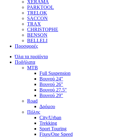
XERAMA
PARKTOOL
TRELOK
SACCON
TRAX
CHRISTOPHE
BENSON
BELLELI
Προσφορές
Όλα τα προϊόντα
Ποδήλατα
MTB
Full Suspension
Βουνού 24"
Βουνού 26"
Βουνού 27.5"
Βουνού 29"
Road
Δρόμου
Πόλης
City/Urban
Trekking
Sport Touring
Fixes/One Speed