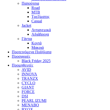
Παπούτσια
Road
MTB
Τρεξίματος
Casual
Jacket
Αντιανεμικά
Αδιάβροχα
Γάντια
Κοντά
Μακριά
Προτεινόμενα Ποδήλατα
Προσφορές
Black Friday 2025
Προμηθευτές
AVID
INNOVA
TRANZX
CYCLO
GIANT
FORCE
DSI
PEARL IZUMI
MENABO
BYOX