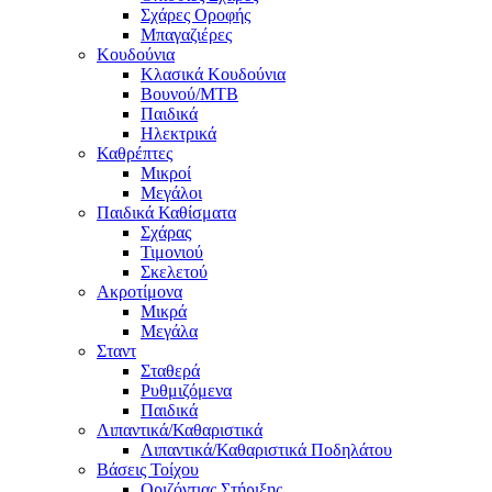
Σχάρες Οροφής
Μπαγαζιέρες
Κουδούνια
Κλασικά Κουδούνια
Βουνού/MTB
Παιδικά
Ηλεκτρικά
Καθρέπτες
Μικροί
Μεγάλοι
Παιδικά Καθίσματα
Σχάρας
Τιμονιού
Σκελετού
Ακροτίμονα
Μικρά
Μεγάλα
Σταντ
Σταθερά
Ρυθμιζόμενα
Παιδικά
Λιπαντικά/Καθαριστικά
Λιπαντικά/Καθαριστικά Ποδηλάτου
Βάσεις Τοίχου
Οριζόντιας Στήριξης