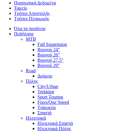
Προσωπικά Δεδομένα
Ταμείο
Τρόποι Αποστολής
Τρόποι Πληρωμής
Όλα τα προϊόντα
Ποδήλατα
MTB
Full Suspension
Βουνού 24"
Βουνού 26"
Βουνού 27.5"
Βουνού 29"
Road
Δρόμου
Πόλης
City/Urban
Trekking
Sport Touring
Fixes/One Speed
Τρίκυκλα
Σπαστά
Ηλεκτρικά
Ηλεκτρικά Σπαστά
Ηλεκτρικά Πόλης