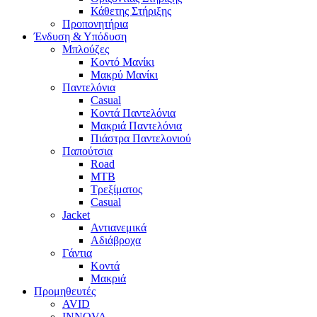
Κάθετης Στήριξης
Προπονητήρια
Ένδυση & Υπόδυση
Μπλούζες
Κοντό Μανίκι
Μακρύ Μανίκι
Παντελόνια
Casual
Κοντά Παντελόνια
Μακριά Παντελόνια
Πιάστρα Παντελονιού
Παπούτσια
Road
MTB
Τρεξίματος
Casual
Jacket
Αντιανεμικά
Αδιάβροχα
Γάντια
Κοντά
Μακριά
Προμηθευτές
AVID
INNOVA