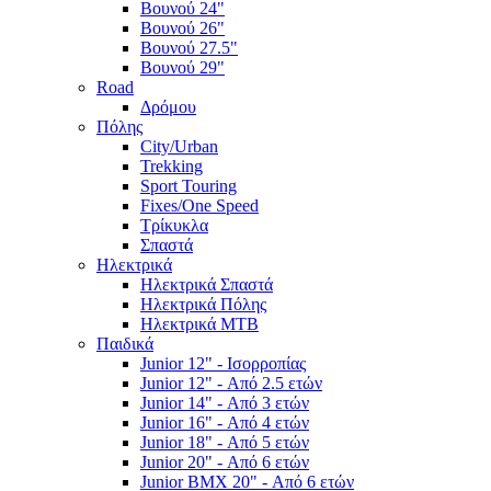
Βουνού 24"
Βουνού 26"
Βουνού 27.5"
Βουνού 29"
Road
Δρόμου
Πόλης
City/Urban
Trekking
Sport Touring
Fixes/One Speed
Τρίκυκλα
Σπαστά
Ηλεκτρικά
Ηλεκτρικά Σπαστά
Ηλεκτρικά Πόλης
Ηλεκτρικά MTB
Παιδικά
Junior 12" - Ισορροπίας
Junior 12" - Από 2.5 ετών
Junior 14" - Από 3 ετών
Junior 16" - Από 4 ετών
Junior 18" - Από 5 ετών
Junior 20" - Από 6 ετών
Junior BMX 20" - Από 6 ετών