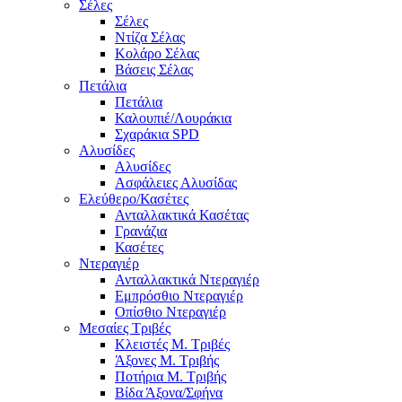
Σέλες
Σέλες
Ντίζα Σέλας
Κολάρο Σέλας
Βάσεις Σέλας
Πετάλια
Πετάλια
Καλουπιέ/Λουράκια
Σχαράκια SPD
Αλυσίδες
Αλυσίδες
Ασφάλειες Αλυσίδας
Ελεύθερο/Κασέτες
Ανταλλακτικά Κασέτας
Γρανάζια
Κασέτες
Ντεραγιέρ
Ανταλλακτικά Ντεραγιέρ
Εμπρόσθιο Ντεραγιέρ
Οπίσθιο Ντεραγιέρ
Μεσαίες Τριβές
Κλειστές Μ. Τριβές
Άξονες Μ. Τριβής
Ποτήρια Μ. Τριβής
Βίδα Άξονα/Σφήνα