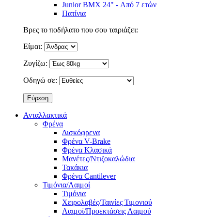
Junior BMX 24" - Από 7 ετών
Πατίνια
Βρες το ποδήλατο που σου ταιριάζει:
Είμαι:
Ζυγίζω:
Οδηγώ σε:
Ανταλλακτικά
Φρένα
Δισκόφρενα
Φρένα V-Brake
Φρένα Κλασικά
Μανέτες/Ντιζοκαλώδια
Τακάκια
Φρένα Cantilever
Τιμόνια/Λαιμοί
Τιμόνια
Χειρολαβές/Ταινίες Τιμονιού
Λαιμοί/Προεκτάσεις Λαιμού