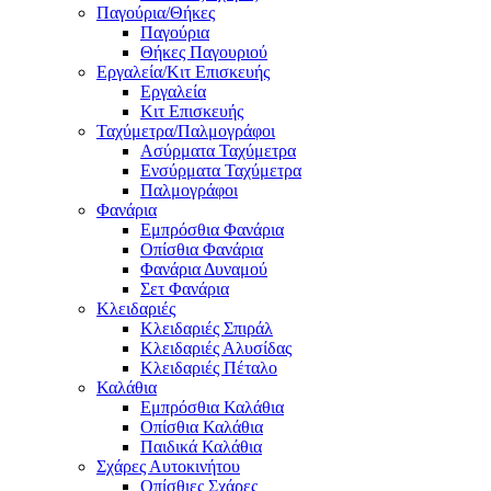
Παγούρια/Θήκες
Παγούρια
Θήκες Παγουριού
Εργαλεία/Κιτ Επισκευής
Εργαλεία
Κιτ Επισκευής
Ταχύμετρα/Παλμογράφοι
Ασύρματα Ταχύμετρα
Ενσύρματα Ταχύμετρα
Παλμογράφοι
Φανάρια
Εμπρόσθια Φανάρια
Οπίσθια Φανάρια
Φανάρια Δυναμού
Σετ Φανάρια
Κλειδαριές
Κλειδαριές Σπιράλ
Κλειδαριές Αλυσίδας
Κλειδαριές Πέταλο
Καλάθια
Εμπρόσθια Καλάθια
Οπίσθια Καλάθια
Παιδικά Καλάθια
Σχάρες Αυτοκινήτου
Οπίσθιες Σχάρες