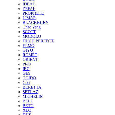
IDEAL
ZEFAL
PROPHETE
LIMAR
BLACKBURN
Chao Yang
SCOTT
MODOLO
DUCH PERFECT
ELMO
GIYO
ROMET
ORIENT
PRO
IRC
GES
COIDO
Gost
BERETTA
SETLAZ
MICHELIN
BELL
BETO
XLC
DHS