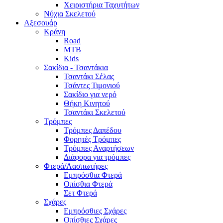
Χειριστήρια Ταχυτήτων
Νύχια Σκελετού
Αξεσουάρ
Κράνη
Road
MTB
Kids
Σακίδια - Τσαντάκια
Τσαντάκι Σέλας
Τσάντες Τιμονιού
Σακίδιο για νερό
Θήκη Κινητού
Τσαντάκι Σκελετού
Τρόμπες
Τρόμπες Δαπέδου
Φορητές Τρόμπες
Τρόμπες Αναρτήσεων
Διάφορα για τρόμπες
Φτερά/Λασπωτήρες
Εμπρόσθια Φτερά
Οπίσθια Φτερά
Σετ Φτερά
Σχάρες
Εμπρόσθιες Σχάρες
Οπίσθιες Σχάρες