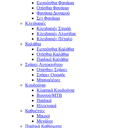
Εμπρόσθια Φανάρια
Οπίσθια Φανάρια
Φανάρια Δυναμού
Σετ Φανάρια
Κλειδαριές
Κλειδαριές Σπιράλ
Κλειδαριές Αλυσίδας
Κλειδαριές Πέταλο
Καλάθια
Εμπρόσθια Καλάθια
Οπίσθια Καλάθια
Παιδικά Καλάθια
Σχάρες Αυτοκινήτου
Οπίσθιες Σχάρες
Σχάρες Οροφής
Μπαγαζιέρες
Κουδούνια
Κλασικά Κουδούνια
Βουνού/MTB
Παιδικά
Ηλεκτρικά
Καθρέπτες
Μικροί
Μεγάλοι
Παιδικά Καθίσματα