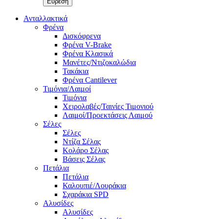
Ανταλλακτικά
Φρένα
Δισκόφρενα
Φρένα V-Brake
Φρένα Κλασικά
Μανέτες/Ντιζοκαλώδια
Τακάκια
Φρένα Cantilever
Τιμόνια/Λαιμοί
Τιμόνια
Χειρολαβές/Ταινίες Τιμονιού
Λαιμοί/Προεκτάσεις Λαιμού
Σέλες
Σέλες
Ντίζα Σέλας
Κολάρο Σέλας
Βάσεις Σέλας
Πετάλια
Πετάλια
Καλουπιέ/Λουράκια
Σχαράκια SPD
Αλυσίδες
Αλυσίδες