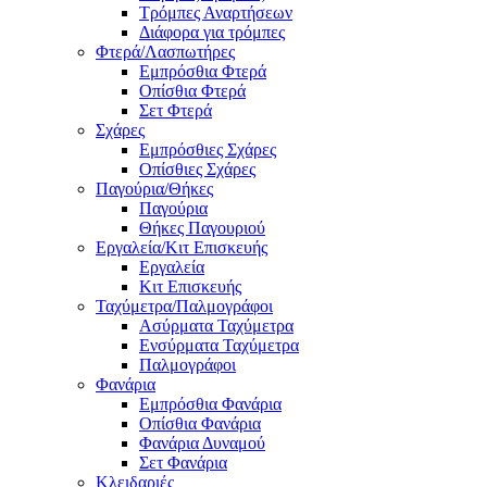
Τρόμπες Αναρτήσεων
Διάφορα για τρόμπες
Φτερά/Λασπωτήρες
Εμπρόσθια Φτερά
Οπίσθια Φτερά
Σετ Φτερά
Σχάρες
Εμπρόσθιες Σχάρες
Οπίσθιες Σχάρες
Παγούρια/Θήκες
Παγούρια
Θήκες Παγουριού
Εργαλεία/Κιτ Επισκευής
Εργαλεία
Κιτ Επισκευής
Ταχύμετρα/Παλμογράφοι
Ασύρματα Ταχύμετρα
Ενσύρματα Ταχύμετρα
Παλμογράφοι
Φανάρια
Εμπρόσθια Φανάρια
Οπίσθια Φανάρια
Φανάρια Δυναμού
Σετ Φανάρια
Κλειδαριές