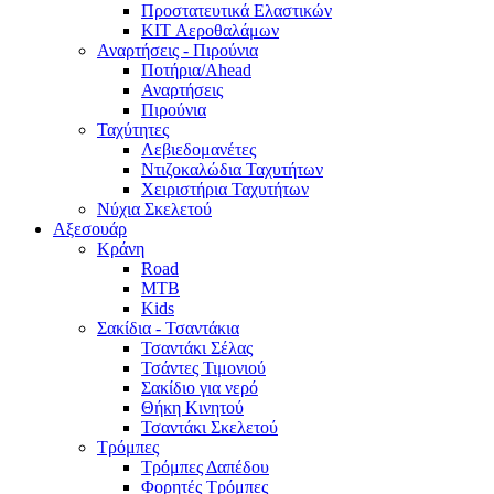
Προστατευτικά Ελαστικών
KIT Αεροθαλάμων
Αναρτήσεις - Πιρούνια
Ποτήρια/Ahead
Αναρτήσεις
Πιρούνια
Ταχύτητες
Λεβιεδομανέτες
Ντιζοκαλώδια Ταχυτήτων
Χειριστήρια Ταχυτήτων
Νύχια Σκελετού
Αξεσουάρ
Κράνη
Road
MTB
Kids
Σακίδια - Τσαντάκια
Τσαντάκι Σέλας
Τσάντες Τιμονιού
Σακίδιο για νερό
Θήκη Κινητού
Τσαντάκι Σκελετού
Τρόμπες
Τρόμπες Δαπέδου
Φορητές Τρόμπες