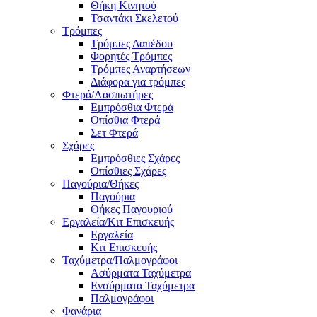
Θήκη Κινητού
Τσαντάκι Σκελετού
Τρόμπες
Τρόμπες Δαπέδου
Φορητές Τρόμπες
Τρόμπες Αναρτήσεων
Διάφορα για τρόμπες
Φτερά/Λασπωτήρες
Εμπρόσθια Φτερά
Οπίσθια Φτερά
Σετ Φτερά
Σχάρες
Εμπρόσθιες Σχάρες
Οπίσθιες Σχάρες
Παγούρια/Θήκες
Παγούρια
Θήκες Παγουριού
Εργαλεία/Κιτ Επισκευής
Εργαλεία
Κιτ Επισκευής
Ταχύμετρα/Παλμογράφοι
Ασύρματα Ταχύμετρα
Ενσύρματα Ταχύμετρα
Παλμογράφοι
Φανάρια