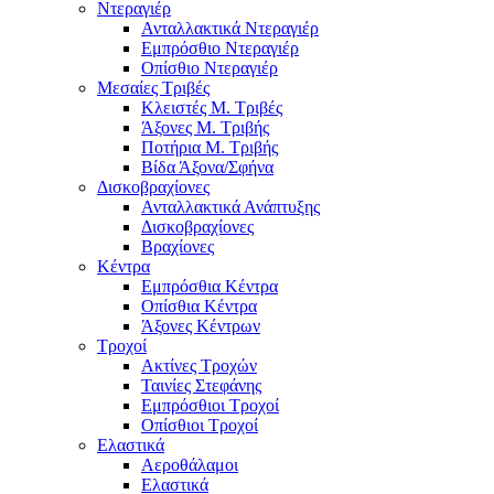
Ντεραγιέρ
Ανταλλακτικά Ντεραγιέρ
Εμπρόσθιο Ντεραγιέρ
Οπίσθιο Ντεραγιέρ
Μεσαίες Τριβές
Κλειστές Μ. Τριβές
Άξονες Μ. Τριβής
Ποτήρια Μ. Τριβής
Βίδα Άξονα/Σφήνα
Δισκοβραχίονες
Ανταλλακτικά Ανάπτυξης
Δισκοβραχίονες
Βραχίονες
Κέντρα
Εμπρόσθια Κέντρα
Οπίσθια Κέντρα
Άξονες Κέντρων
Τροχοί
Ακτίνες Τροχών
Ταινίες Στεφάνης
Εμπρόσθιοι Τροχοί
Οπίσθιοι Τροχοί
Ελαστικά
Αεροθάλαμοι
Ελαστικά