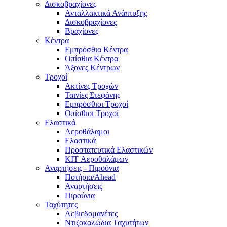
Δισκοβραχίονες
Ανταλλακτικά Ανάπτυξης
Δισκοβραχίονες
Βραχίονες
Κέντρα
Εμπρόσθια Κέντρα
Οπίσθια Κέντρα
Άξονες Κέντρων
Τροχοί
Ακτίνες Τροχών
Ταινίες Στεφάνης
Εμπρόσθιοι Τροχοί
Οπίσθιοι Τροχοί
Ελαστικά
Αεροθάλαμοι
Ελαστικά
Προστατευτικά Ελαστικών
KIT Αεροθαλάμων
Αναρτήσεις - Πιρούνια
Ποτήρια/Ahead
Αναρτήσεις
Πιρούνια
Ταχύτητες
Λεβιεδομανέτες
Ντιζοκαλώδια Ταχυτήτων