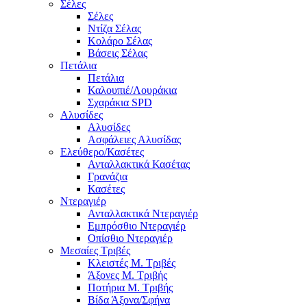
Σέλες
Σέλες
Ντίζα Σέλας
Κολάρο Σέλας
Βάσεις Σέλας
Πετάλια
Πετάλια
Καλουπιέ/Λουράκια
Σχαράκια SPD
Αλυσίδες
Αλυσίδες
Ασφάλειες Αλυσίδας
Ελεύθερο/Κασέτες
Ανταλλακτικά Κασέτας
Γρανάζια
Κασέτες
Ντεραγιέρ
Ανταλλακτικά Ντεραγιέρ
Εμπρόσθιο Ντεραγιέρ
Οπίσθιο Ντεραγιέρ
Μεσαίες Τριβές
Κλειστές Μ. Τριβές
Άξονες Μ. Τριβής
Ποτήρια Μ. Τριβής
Βίδα Άξονα/Σφήνα