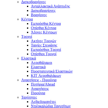
Δισκοβραχίονες
Ανταλλακτικά Ανάπτυξης
Δισκοβραχίονες
Βραχίονες
Κέντρα
Εμπρόσθια Κέντρα
Οπίσθια Κέντρα
Άξονες Κέντρων
Τροχοί
Ακτίνες Τροχών
Ταινίες Στεφάνης
Εμπρόσθιοι Τροχοί
Οπίσθιοι Τροχοί
Ελαστικά
Αεροθάλαμοι
Ελαστικά
Προστατευτικά Ελαστικών
KIT Αεροθαλάμων
Αναρτήσεις - Πιρούνια
Ποτήρια/Ahead
Αναρτήσεις
Πιρούνια
Ταχύτητες
Λεβιεδομανέτες
Ντιζοκαλώδια Ταχυτήτων