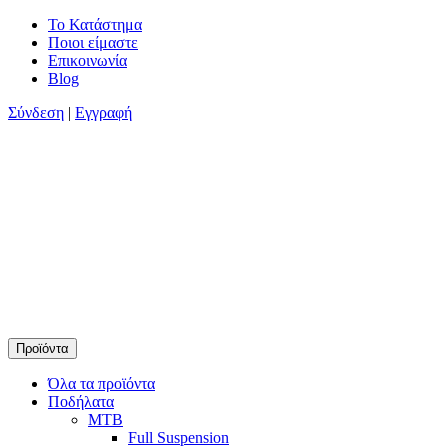
Skip
Το Κατάστημα
to
Ποιοι είμαστε
content
Επικοινωνία
Blog
Σύνδεση
|
Εγγραφή
Προϊόντα
Timamopoulos.gr
45 χρόνια πρώτοι στο ποδήλατο
Όλα τα προϊόντα
Ποδήλατα
MTB
Full Suspension