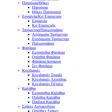
Παγούρια/Θήκες
Παγούρια
Θήκες Παγουριού
Εργαλεία/Κιτ Επισκευής
Εργαλεία
Κιτ Επισκευής
Ταχύμετρα/Παλμογράφοι
Ασύρματα Ταχύμετρα
Ενσύρματα Ταχύμετρα
Παλμογράφοι
Φανάρια
Εμπρόσθια Φανάρια
Οπίσθια Φανάρια
Φανάρια Δυναμού
Σετ Φανάρια
Κλειδαριές
Κλειδαριές Σπιράλ
Κλειδαριές Αλυσίδας
Κλειδαριές Πέταλο
Καλάθια
Εμπρόσθια Καλάθια
Οπίσθια Καλάθια
Παιδικά Καλάθια
Σχάρες Αυτοκινήτου
Οπίσθιες Σχάρες