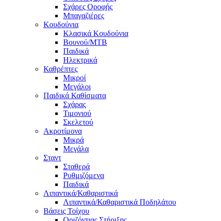
Σχάρες Οροφής
Μπαγαζιέρες
Κουδούνια
Κλασικά Κουδούνια
Βουνού/MTB
Παιδικά
Ηλεκτρικά
Καθρέπτες
Μικροί
Μεγάλοι
Παιδικά Καθίσματα
Σχάρας
Τιμονιού
Σκελετού
Ακροτίμονα
Μικρά
Μεγάλα
Σταντ
Σταθερά
Ρυθμιζόμενα
Παιδικά
Λιπαντικά/Καθαριστικά
Λιπαντικά/Καθαριστικά Ποδηλάτου
Βάσεις Τοίχου
Οριζόντιας Στήριξης