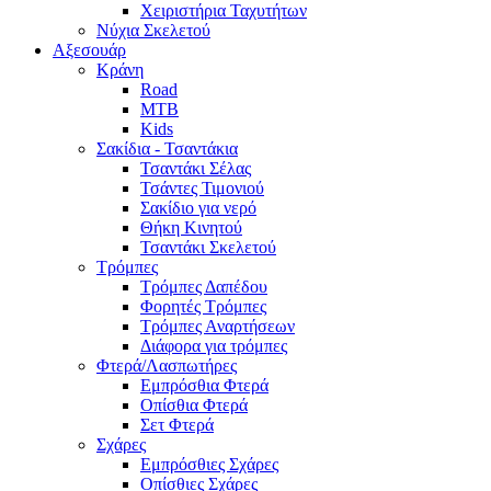
Χειριστήρια Ταχυτήτων
Νύχια Σκελετού
Αξεσουάρ
Κράνη
Road
MTB
Kids
Σακίδια - Τσαντάκια
Τσαντάκι Σέλας
Τσάντες Τιμονιού
Σακίδιο για νερό
Θήκη Κινητού
Τσαντάκι Σκελετού
Τρόμπες
Τρόμπες Δαπέδου
Φορητές Τρόμπες
Τρόμπες Αναρτήσεων
Διάφορα για τρόμπες
Φτερά/Λασπωτήρες
Εμπρόσθια Φτερά
Οπίσθια Φτερά
Σετ Φτερά
Σχάρες
Εμπρόσθιες Σχάρες
Οπίσθιες Σχάρες