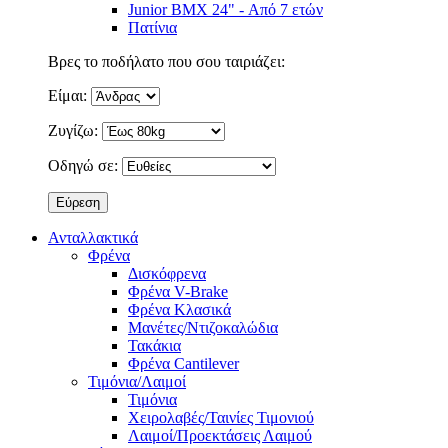
Junior BMX 24" - Από 7 ετών
Πατίνια
Βρες το ποδήλατο που σου ταιριάζει:
Είμαι:
Ζυγίζω:
Οδηγώ σε:
Ανταλλακτικά
Φρένα
Δισκόφρενα
Φρένα V-Brake
Φρένα Κλασικά
Μανέτες/Ντιζοκαλώδια
Τακάκια
Φρένα Cantilever
Τιμόνια/Λαιμοί
Τιμόνια
Χειρολαβές/Ταινίες Τιμονιού
Λαιμοί/Προεκτάσεις Λαιμού