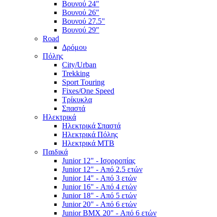
Βουνού 24"
Βουνού 26"
Βουνού 27.5"
Βουνού 29"
Road
Δρόμου
Πόλης
City/Urban
Trekking
Sport Touring
Fixes/One Speed
Τρίκυκλα
Σπαστά
Ηλεκτρικά
Ηλεκτρικά Σπαστά
Ηλεκτρικά Πόλης
Ηλεκτρικά MTB
Παιδικά
Junior 12" - Ισορροπίας
Junior 12" - Από 2.5 ετών
Junior 14" - Από 3 ετών
Junior 16" - Από 4 ετών
Junior 18" - Από 5 ετών
Junior 20" - Από 6 ετών
Junior BMX 20" - Από 6 ετών