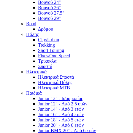
Βουνού 24"
Βουνού 26"
Βουνού 27.5"
Βουνού 29"
Road
Δρόμου
Πόλης
City/Urban
Trekking
Sport Touring
Fixes/One Speed
Τρίκυκλα
Σπαστά
Ηλεκτρικά
Ηλεκτρικά Σπαστά
Ηλεκτρικά Πόλης
Ηλεκτρικά MTB
Παιδικά
Junior 12" - Ισορροπίας
Junior 12" - Από 2.5 ετών
Junior 14" - Από 3 ετών
Junior 16" - Από 4 ετών
Junior 18" - Από 5 ετών
Junior 20" - Από 6 ετών
Junior BMX 20" - Από 6 ετών