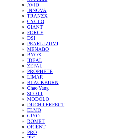
AVID
INNOVA
TRANZX
CYCLO
GIANT
FORCE
DSI
PEARL IZUMI
MENABO
BYOX
IDEAL
ZEFAL
PROPHETE
LIMAR
BLACKBURN
Chao Yang
SCOTT
MODOLO
DUCH PERFECT
ELMO
GIYO
ROMET
ORIENT
PRO
IRC