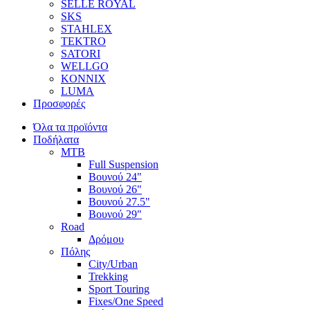
SELLE ROYAL
SKS
STAHLEX
TEKTRO
SATORI
WELLGO
KONNIX
LUMA
Προσφορές
Όλα τα προϊόντα
Ποδήλατα
MTB
Full Suspension
Βουνού 24"
Βουνού 26"
Βουνού 27.5"
Βουνού 29"
Road
Δρόμου
Πόλης
City/Urban
Trekking
Sport Touring
Fixes/One Speed