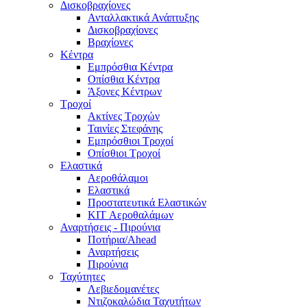
Δισκοβραχίονες
Ανταλλακτικά Ανάπτυξης
Δισκοβραχίονες
Βραχίονες
Κέντρα
Εμπρόσθια Κέντρα
Οπίσθια Κέντρα
Άξονες Κέντρων
Τροχοί
Ακτίνες Τροχών
Ταινίες Στεφάνης
Εμπρόσθιοι Τροχοί
Οπίσθιοι Τροχοί
Ελαστικά
Αεροθάλαμοι
Ελαστικά
Προστατευτικά Ελαστικών
KIT Αεροθαλάμων
Αναρτήσεις - Πιρούνια
Ποτήρια/Ahead
Αναρτήσεις
Πιρούνια
Ταχύτητες
Λεβιεδομανέτες
Ντιζοκαλώδια Ταχυτήτων