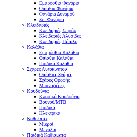
Εμπρόσθια Φανάρια
Οπίσθια Φανάρια
Φανάρια Δυναμού
Σετ Φανάρια
Κλειδαριές
Κλειδαριές Σπιράλ
Κλειδαριές Αλυσίδας
Κλειδαριές Πέταλο
Καλάθια
Εμπρόσθια Καλάθια
Οπίσθια Καλάθια
Παιδικά Καλάθια
Σχάρες Αυτοκινήτου
Οπίσθιες Σχάρες
Σχάρες Οροφής
Μπαγαζιέρες
Κουδούνια
Κλασικά Κουδούνια
Βουνού/MTB
Παιδικά
Ηλεκτρικά
Καθρέπτες
Μικροί
Μεγάλοι
Παιδικά Καθίσματα