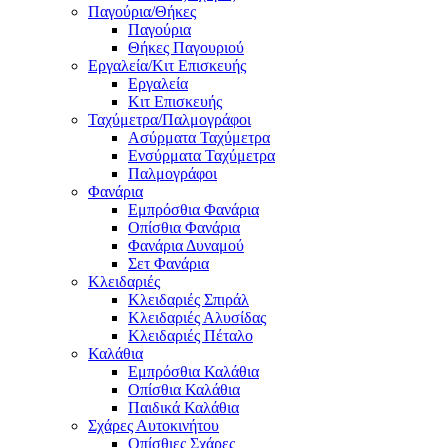
Παγούρια/Θήκες
Παγούρια
Θήκες Παγουριού
Εργαλεία/Κιτ Επισκευής
Εργαλεία
Κιτ Επισκευής
Ταχύμετρα/Παλμογράφοι
Ασύρματα Ταχύμετρα
Ενσύρματα Ταχύμετρα
Παλμογράφοι
Φανάρια
Εμπρόσθια Φανάρια
Οπίσθια Φανάρια
Φανάρια Δυναμού
Σετ Φανάρια
Κλειδαριές
Κλειδαριές Σπιράλ
Κλειδαριές Αλυσίδας
Κλειδαριές Πέταλο
Καλάθια
Εμπρόσθια Καλάθια
Οπίσθια Καλάθια
Παιδικά Καλάθια
Σχάρες Αυτοκινήτου
Οπίσθιες Σχάρες