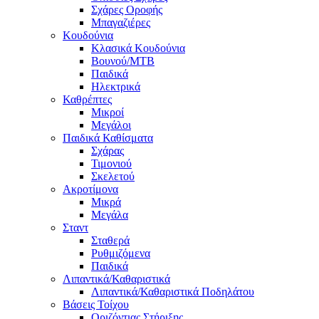
Σχάρες Οροφής
Μπαγαζιέρες
Κουδούνια
Κλασικά Κουδούνια
Βουνού/MTB
Παιδικά
Ηλεκτρικά
Καθρέπτες
Μικροί
Μεγάλοι
Παιδικά Καθίσματα
Σχάρας
Τιμονιού
Σκελετού
Ακροτίμονα
Μικρά
Μεγάλα
Σταντ
Σταθερά
Ρυθμιζόμενα
Παιδικά
Λιπαντικά/Καθαριστικά
Λιπαντικά/Καθαριστικά Ποδηλάτου
Βάσεις Τοίχου
Οριζόντιας Στήριξης