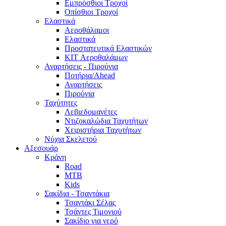
Εμπρόσθιοι Τροχοί
Οπίσθιοι Τροχοί
Ελαστικά
Αεροθάλαμοι
Ελαστικά
Προστατευτικά Ελαστικών
KIT Αεροθαλάμων
Αναρτήσεις - Πιρούνια
Ποτήρια/Ahead
Αναρτήσεις
Πιρούνια
Ταχύτητες
Λεβιεδομανέτες
Ντιζοκαλώδια Ταχυτήτων
Χειριστήρια Ταχυτήτων
Νύχια Σκελετού
Αξεσουάρ
Κράνη
Road
MTB
Kids
Σακίδια - Τσαντάκια
Τσαντάκι Σέλας
Τσάντες Τιμονιού
Σακίδιο για νερό