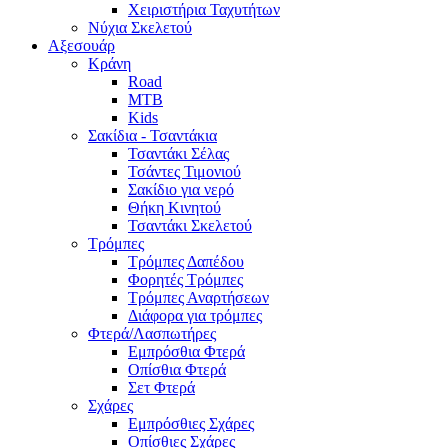
Χειριστήρια Ταχυτήτων
Νύχια Σκελετού
Αξεσουάρ
Κράνη
Road
MTB
Kids
Σακίδια - Τσαντάκια
Τσαντάκι Σέλας
Τσάντες Τιμονιού
Σακίδιο για νερό
Θήκη Κινητού
Τσαντάκι Σκελετού
Τρόμπες
Τρόμπες Δαπέδου
Φορητές Τρόμπες
Τρόμπες Αναρτήσεων
Διάφορα για τρόμπες
Φτερά/Λασπωτήρες
Εμπρόσθια Φτερά
Οπίσθια Φτερά
Σετ Φτερά
Σχάρες
Εμπρόσθιες Σχάρες
Οπίσθιες Σχάρες