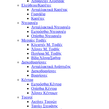
Ασφάλειες Αλυσίδας
Ελεύθερο/Κασέτες
Ανταλλακτικά Κασέτας
Γρανάζια
Κασέτες
Ντεραγιέρ
Ανταλλακτικά Ντεραγιέρ
Εμπρόσθιο Ντεραγιέρ
Οπίσθιο Ντεραγιέρ
Μεσαίες Τριβές
Κλειστές Μ. Τριβές
Άξονες Μ. Τριβής
Ποτήρια Μ. Τριβής
Βίδα Άξονα/Σφήνα
Δισκοβραχίονες
Ανταλλακτικά Ανάπτυξης
Δισκοβραχίονες
Βραχίονες
Κέντρα
Εμπρόσθια Κέντρα
Οπίσθια Κέντρα
Άξονες Κέντρων
Τροχοί
Ακτίνες Τροχών
Ταινίες Στεφάνης