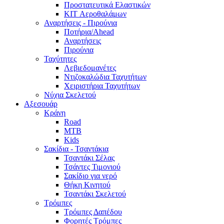
Προστατευτικά Ελαστικών
KIT Αεροθαλάμων
Αναρτήσεις - Πιρούνια
Ποτήρια/Ahead
Αναρτήσεις
Πιρούνια
Ταχύτητες
Λεβιεδομανέτες
Ντιζοκαλώδια Ταχυτήτων
Χειριστήρια Ταχυτήτων
Νύχια Σκελετού
Αξεσουάρ
Κράνη
Road
MTB
Kids
Σακίδια - Τσαντάκια
Τσαντάκι Σέλας
Τσάντες Τιμονιού
Σακίδιο για νερό
Θήκη Κινητού
Τσαντάκι Σκελετού
Τρόμπες
Τρόμπες Δαπέδου
Φορητές Τρόμπες