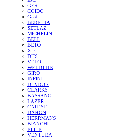
GES
COIDO
Gost
BERETTA
SETLAZ
MICHELIN
BELL
BETO
XLC
DHS
VELO
WELDTITE
GIRO
INFINI
DEVRON
CLARKS
BASSANO
LAZER
CATEYE
DAHON
HERRMANS
BIANCHI
ELITE
VENTURA