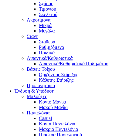
Σχάρας
Τιμονιού
Σκελετού
Ακροτίμονα
Μικρά
Μεγάλα
Σταντ
Σταθερά
Ρυθμιζόμενα
Παιδικά
Λιπαντικά/Καθαριστικά
Λιπαντικά/Καθαριστικά Ποδηλάτου
Βάσεις Τοίχου
Οριζόντιας Στήριξης
Κάθετης Στήριξης
Προπονητήρια
Ένδυση & Υπόδυση
Μπλούζες
Κοντό Μανίκι
Μακρύ Μανίκι
Παντελόνια
Casual
Κοντά Παντελόνια
Μακριά Παντελόνια
Πιάστρα Παντελονιού