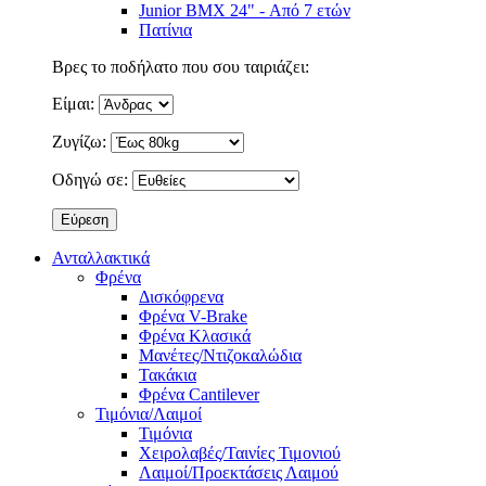
Junior BMX 24" - Από 7 ετών
Πατίνια
Βρες το ποδήλατο που σου ταιριάζει:
Είμαι:
Ζυγίζω:
Οδηγώ σε:
Ανταλλακτικά
Φρένα
Δισκόφρενα
Φρένα V-Brake
Φρένα Κλασικά
Μανέτες/Ντιζοκαλώδια
Τακάκια
Φρένα Cantilever
Τιμόνια/Λαιμοί
Τιμόνια
Χειρολαβές/Ταινίες Τιμονιού
Λαιμοί/Προεκτάσεις Λαιμού