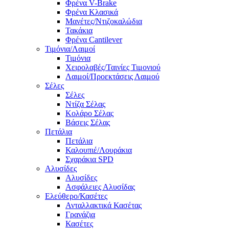
Φρένα V-Brake
Φρένα Κλασικά
Μανέτες/Ντιζοκαλώδια
Τακάκια
Φρένα Cantilever
Τιμόνια/Λαιμοί
Τιμόνια
Χειρολαβές/Ταινίες Τιμονιού
Λαιμοί/Προεκτάσεις Λαιμού
Σέλες
Σέλες
Ντίζα Σέλας
Κολάρο Σέλας
Βάσεις Σέλας
Πετάλια
Πετάλια
Καλουπιέ/Λουράκια
Σχαράκια SPD
Αλυσίδες
Αλυσίδες
Ασφάλειες Αλυσίδας
Ελεύθερο/Κασέτες
Ανταλλακτικά Κασέτας
Γρανάζια
Κασέτες