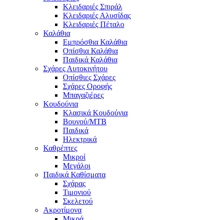
Κλειδαριές Σπιράλ
Κλειδαριές Αλυσίδας
Κλειδαριές Πέταλο
Καλάθια
Εμπρόσθια Καλάθια
Οπίσθια Καλάθια
Παιδικά Καλάθια
Σχάρες Αυτοκινήτου
Οπίσθιες Σχάρες
Σχάρες Οροφής
Μπαγαζιέρες
Κουδούνια
Κλασικά Κουδούνια
Βουνού/MTB
Παιδικά
Ηλεκτρικά
Καθρέπτες
Μικροί
Μεγάλοι
Παιδικά Καθίσματα
Σχάρας
Τιμονιού
Σκελετού
Ακροτίμονα
Μικρά