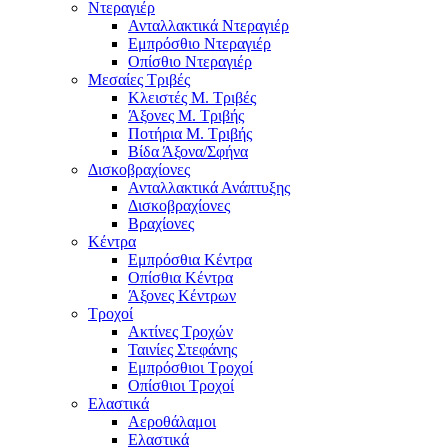
Ντεραγιέρ
Ανταλλακτικά Ντεραγιέρ
Εμπρόσθιο Ντεραγιέρ
Οπίσθιο Ντεραγιέρ
Μεσαίες Τριβές
Κλειστές Μ. Τριβές
Άξονες Μ. Τριβής
Ποτήρια Μ. Τριβής
Βίδα Άξονα/Σφήνα
Δισκοβραχίονες
Ανταλλακτικά Ανάπτυξης
Δισκοβραχίονες
Βραχίονες
Κέντρα
Εμπρόσθια Κέντρα
Οπίσθια Κέντρα
Άξονες Κέντρων
Τροχοί
Ακτίνες Τροχών
Ταινίες Στεφάνης
Εμπρόσθιοι Τροχοί
Οπίσθιοι Τροχοί
Ελαστικά
Αεροθάλαμοι
Ελαστικά