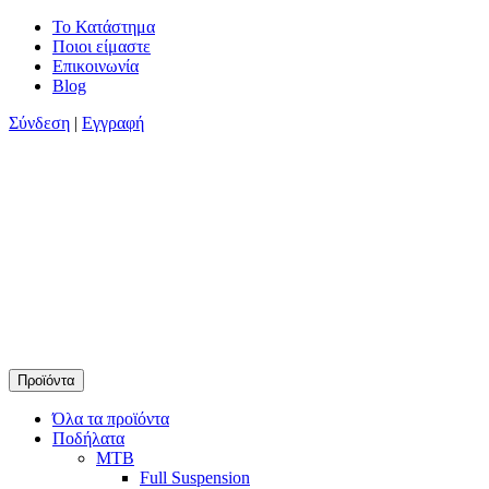
Skip
Το Κατάστημα
to
Ποιοι είμαστε
content
Επικοινωνία
Blog
Σύνδεση
|
Εγγραφή
Προϊόντα
Timamopoulos.gr
45 χρόνια πρώτοι στο ποδήλατο
Όλα τα προϊόντα
Ποδήλατα
MTB
Full Suspension