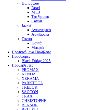
Παπούτσια
Road
MTB
Τρεξίματος
Casual
Jacket
Αντιανεμικά
Αδιάβροχα
Γάντια
Κοντά
Μακριά
Προτεινόμενα Ποδήλατα
Προσφορές
Black Friday 2025
Προμηθευτές
PROMAX
KENDA
XERAMA
PARKTOOL
TRELOK
SACCON
TRAX
CHRISTOPHE
BENSON
BELLELI