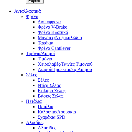
Ανταλλακτικά
Φρένα
Δισκόφρενα
Φρένα V-Brake
Φρένα Κλασικά
Μανέτες/Ντιζοκαλώδια
Τακάκια
Φρένα Cantilever
Τιμόνια/Λαιμοί
Τιμόνια
Χειρολαβές/Ταινίες Τιμονιού
Λαιμοί/Προεκτάσεις Λαιμού
Σέλες
Σέλες
Ντίζα Σέλας
Κολάρο Σέλας
Βάσεις Σέλας
Πετάλια
Πετάλια
Καλουπιέ/Λουράκια
Σχαράκια SPD
Αλυσίδες
Αλυσίδες