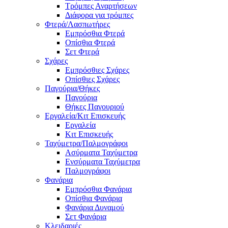
Τρόμπες Αναρτήσεων
Διάφορα για τρόμπες
Φτερά/Λασπωτήρες
Εμπρόσθια Φτερά
Οπίσθια Φτερά
Σετ Φτερά
Σχάρες
Εμπρόσθιες Σχάρες
Οπίσθιες Σχάρες
Παγούρια/Θήκες
Παγούρια
Θήκες Παγουριού
Εργαλεία/Κιτ Επισκευής
Εργαλεία
Κιτ Επισκευής
Ταχύμετρα/Παλμογράφοι
Ασύρματα Ταχύμετρα
Ενσύρματα Ταχύμετρα
Παλμογράφοι
Φανάρια
Εμπρόσθια Φανάρια
Οπίσθια Φανάρια
Φανάρια Δυναμού
Σετ Φανάρια
Κλειδαριές