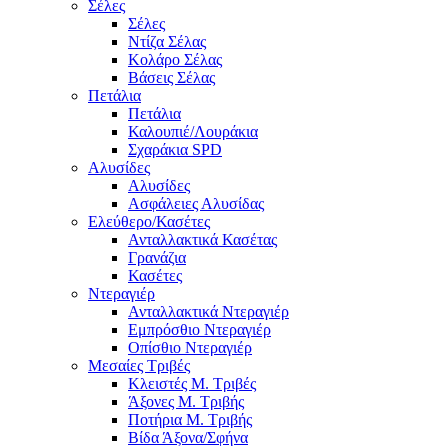
Σέλες
Σέλες
Ντίζα Σέλας
Κολάρο Σέλας
Βάσεις Σέλας
Πετάλια
Πετάλια
Καλουπιέ/Λουράκια
Σχαράκια SPD
Αλυσίδες
Αλυσίδες
Ασφάλειες Αλυσίδας
Ελεύθερο/Κασέτες
Ανταλλακτικά Κασέτας
Γρανάζια
Κασέτες
Ντεραγιέρ
Ανταλλακτικά Ντεραγιέρ
Εμπρόσθιο Ντεραγιέρ
Οπίσθιο Ντεραγιέρ
Μεσαίες Τριβές
Κλειστές Μ. Τριβές
Άξονες Μ. Τριβής
Ποτήρια Μ. Τριβής
Βίδα Άξονα/Σφήνα