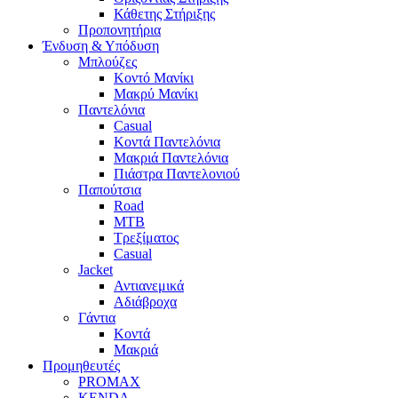
Κάθετης Στήριξης
Προπονητήρια
Ένδυση & Υπόδυση
Μπλούζες
Κοντό Μανίκι
Μακρύ Μανίκι
Παντελόνια
Casual
Κοντά Παντελόνια
Μακριά Παντελόνια
Πιάστρα Παντελονιού
Παπούτσια
Road
MTB
Τρεξίματος
Casual
Jacket
Αντιανεμικά
Αδιάβροχα
Γάντια
Κοντά
Μακριά
Προμηθευτές
PROMAX
KENDA