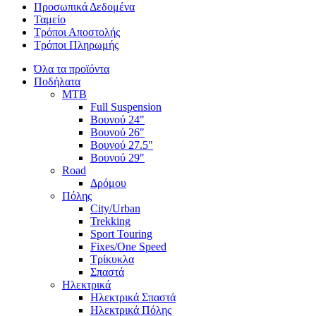
Προσωπικά Δεδομένα
Ταμείο
Τρόποι Αποστολής
Τρόποι Πληρωμής
Όλα τα προϊόντα
Ποδήλατα
MTB
Full Suspension
Βουνού 24"
Βουνού 26"
Βουνού 27.5"
Βουνού 29"
Road
Δρόμου
Πόλης
City/Urban
Trekking
Sport Touring
Fixes/One Speed
Τρίκυκλα
Σπαστά
Ηλεκτρικά
Ηλεκτρικά Σπαστά
Ηλεκτρικά Πόλης