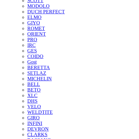
SCOTT
MODOLO
DUCH PERFECT
ELMO
GIYO
ROMET
ORIENT
PRO
IRC
GES
COIDO
Gost
BERETTA
SETLAZ
MICHELIN
BELL
BETO
XLC
DHS
VELO
WELDTITE
GIRO
INFINI
DEVRON
CLARKS