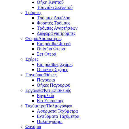
Θήκη Κινητού
Τσαντάκι Σκελετού
Τρόμπες
Τρόμπες Δαπέδου
Φορητές Τρόμπες
Τρόμπες Αναρτήσεων
Διάφορα για τρόμπες
Φτερά/Λασπωτήρες
Εμπρόσθια Φτερά
Οπίσθια Φτερά
Σετ Φτερά
Σχάρες
Εμπρόσθιες Σχάρες
Οπίσθιες Σχάρες
Παγούρια/Θήκες
Παγούρια
Θήκες Παγουριού
Εργαλεία/Κιτ Επισκευής
Εργαλεία
Κιτ Επισκευής
Ταχύμετρα/Παλμογράφοι
Ασύρματα Ταχύμετρα
Ενσύρματα Ταχύμετρα
Παλμογράφοι
Φανάρια