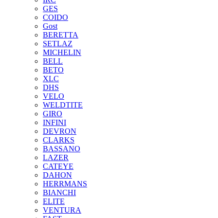
GES
COIDO
Gost
BERETTA
SETLAZ
MICHELIN
BELL
BETO
XLC
DHS
VELO
WELDTITE
GIRO
INFINI
DEVRON
CLARKS
BASSANO
LAZER
CATEYE
DAHON
HERRMANS
BIANCHI
ELITE
VENTURA