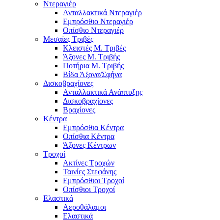
Ντεραγιέρ
Ανταλλακτικά Ντεραγιέρ
Εμπρόσθιο Ντεραγιέρ
Οπίσθιο Ντεραγιέρ
Μεσαίες Τριβές
Κλειστές Μ. Τριβές
Άξονες Μ. Τριβής
Ποτήρια Μ. Τριβής
Βίδα Άξονα/Σφήνα
Δισκοβραχίονες
Ανταλλακτικά Ανάπτυξης
Δισκοβραχίονες
Βραχίονες
Κέντρα
Εμπρόσθια Κέντρα
Οπίσθια Κέντρα
Άξονες Κέντρων
Τροχοί
Ακτίνες Τροχών
Ταινίες Στεφάνης
Εμπρόσθιοι Τροχοί
Οπίσθιοι Τροχοί
Ελαστικά
Αεροθάλαμοι
Ελαστικά