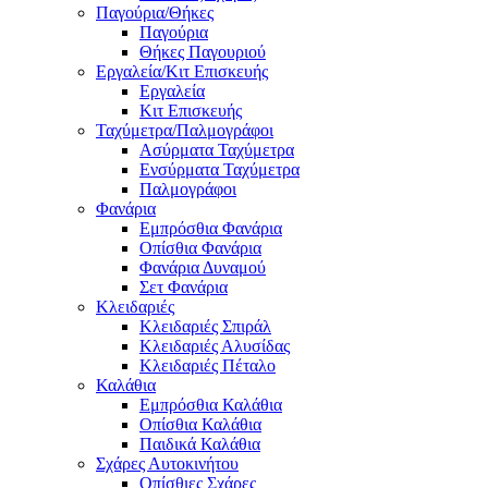
Παγούρια/Θήκες
Παγούρια
Θήκες Παγουριού
Εργαλεία/Κιτ Επισκευής
Εργαλεία
Κιτ Επισκευής
Ταχύμετρα/Παλμογράφοι
Ασύρματα Ταχύμετρα
Ενσύρματα Ταχύμετρα
Παλμογράφοι
Φανάρια
Εμπρόσθια Φανάρια
Οπίσθια Φανάρια
Φανάρια Δυναμού
Σετ Φανάρια
Κλειδαριές
Κλειδαριές Σπιράλ
Κλειδαριές Αλυσίδας
Κλειδαριές Πέταλο
Καλάθια
Εμπρόσθια Καλάθια
Οπίσθια Καλάθια
Παιδικά Καλάθια
Σχάρες Αυτοκινήτου
Οπίσθιες Σχάρες