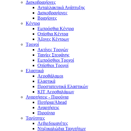
Δισκοβραχίονες
Ανταλλακτικά Ανάπτυξης
Δισκοβραχίονες
Βραχίονες
Κέντρα
Εμπρόσθια Κέντρα
Οπίσθια Κέντρα
Άξονες Κέντρων
Τροχοί
Ακτίνες Τροχών
Ταινίες Στεφάνης
Εμπρόσθιοι Τροχοί
Οπίσθιοι Τροχοί
Ελαστικά
Αεροθάλαμοι
Ελαστικά
Προστατευτικά Ελαστικών
KIT Αεροθαλάμων
Αναρτήσεις - Πιρούνια
Ποτήρια/Ahead
Αναρτήσεις
Πιρούνια
Ταχύτητες
Λεβιεδομανέτες
Ντιζοκαλώδια Ταχυτήτων