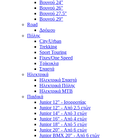
Βουνού 24"
Βουνού 26"
Βουνού 27.5"
Βουνού 29"
Road
Δρόμου
Πόλης
City/Urban
Trekking
Sport Touring
Fixes/One Speed
Τρίκυκλα
Σπαστά
Ηλεκτρικά
Ηλεκτρικά Σπαστά
Ηλεκτρικά Πόλης
Ηλεκτρικά MTB
Παιδικά
Junior 12" - Ισορροπίας
Junior 12" - Από 2.5 ετών
Junior 14" - Από 3 ετών
Junior 16" - Από 4 ετών
Junior 18" - Από 5 ετών
Junior 20" - Από 6 ετών
Junior BMX 20" - Από 6 ετών