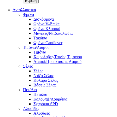
Ανταλλακτικά
Φρένα
Δισκόφρενα
Φρένα V-Brake
Φρένα Κλασικά
Μανέτες/Ντιζοκαλώδια
Τακάκια
Φρένα Cantilever
Τιμόνια/Λαιμοί
Τιμόνια
Χειρολαβές/Ταινίες Τιμονιού
Λαιμοί/Προεκτάσεις Λαιμού
Σέλες
Σέλες
Ντίζα Σέλας
Κολάρο Σέλας
Βάσεις Σέλας
Πετάλια
Πετάλια
Καλουπιέ/Λουράκια
Σχαράκια SPD
Αλυσίδες
Αλυσίδες