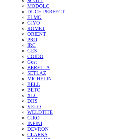
SCOTT
MODOLO
DUCH PERFECT
ELMO
GIYO
ROMET
ORIENT
PRO
IRC
GES
COIDO
Gost
BERETTA
SETLAZ
MICHELIN
BELL
BETO
XLC
DHS
VELO
WELDTITE
GIRO
INFINI
DEVRON
CLARKS