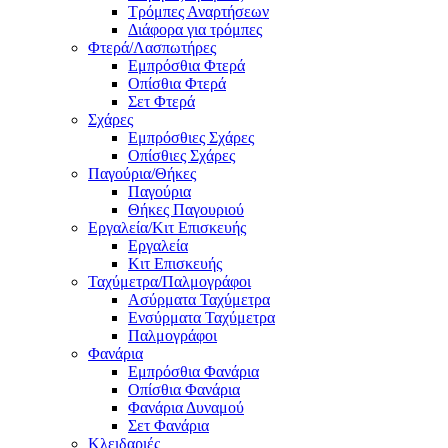
Τρόμπες Αναρτήσεων
Διάφορα για τρόμπες
Φτερά/Λασπωτήρες
Εμπρόσθια Φτερά
Οπίσθια Φτερά
Σετ Φτερά
Σχάρες
Εμπρόσθιες Σχάρες
Οπίσθιες Σχάρες
Παγούρια/Θήκες
Παγούρια
Θήκες Παγουριού
Εργαλεία/Κιτ Επισκευής
Εργαλεία
Κιτ Επισκευής
Ταχύμετρα/Παλμογράφοι
Ασύρματα Ταχύμετρα
Ενσύρματα Ταχύμετρα
Παλμογράφοι
Φανάρια
Εμπρόσθια Φανάρια
Οπίσθια Φανάρια
Φανάρια Δυναμού
Σετ Φανάρια
Κλειδαριές