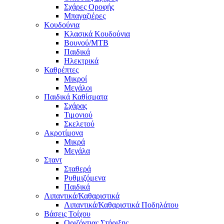
Σχάρες Οροφής
Μπαγαζιέρες
Κουδούνια
Κλασικά Κουδούνια
Βουνού/MTB
Παιδικά
Ηλεκτρικά
Καθρέπτες
Μικροί
Μεγάλοι
Παιδικά Καθίσματα
Σχάρας
Τιμονιού
Σκελετού
Ακροτίμονα
Μικρά
Μεγάλα
Σταντ
Σταθερά
Ρυθμιζόμενα
Παιδικά
Λιπαντικά/Καθαριστικά
Λιπαντικά/Καθαριστικά Ποδηλάτου
Βάσεις Τοίχου
Οριζόντιας Στήριξης