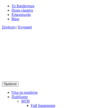
Skip
Το Κατάστημα
to
Ποιοι είμαστε
content
Επικοινωνία
Blog
Σύνδεση
|
Εγγραφή
Προϊόντα
Timamopoulos.gr
45 χρόνια πρώτοι στο ποδήλατο
Όλα τα προϊόντα
Ποδήλατα
MTB
Full Suspension