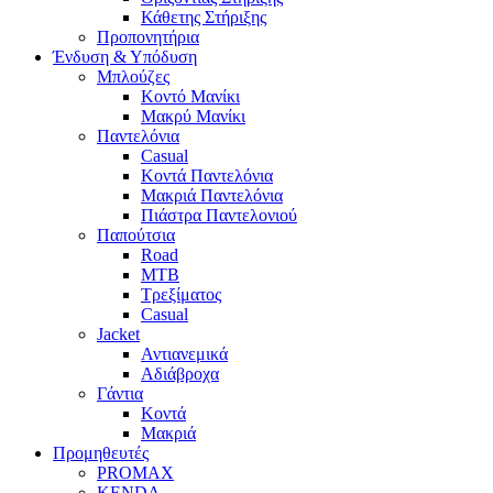
Κάθετης Στήριξης
Προπονητήρια
Ένδυση & Υπόδυση
Μπλούζες
Κοντό Μανίκι
Μακρύ Μανίκι
Παντελόνια
Casual
Κοντά Παντελόνια
Μακριά Παντελόνια
Πιάστρα Παντελονιού
Παπούτσια
Road
MTB
Τρεξίματος
Casual
Jacket
Αντιανεμικά
Αδιάβροχα
Γάντια
Κοντά
Μακριά
Προμηθευτές
PROMAX
KENDA