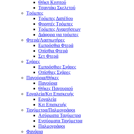
Θήκη Κινητού
Τσαντάκι Σκελετού
Τρόμπες
Τρόμπες Δαπέδου
Φορητές Τρόμπες
Τρόμπες Αναρτήσεων
Διάφορα για τρόμπες
Φτερά/Λασπωτήρες
Εμπρόσθια Φτερά
Οπίσθια Φτερά
Σετ Φτερά
Σχάρες
Εμπρόσθιες Σχάρες
Οπίσθιες Σχάρες
Παγούρια/Θήκες
Παγούρια
Θήκες Παγουριού
Εργαλεία/Κιτ Επισκευής
Εργαλεία
Κιτ Επισκευής
Ταχύμετρα/Παλμογράφοι
Ασύρματα Ταχύμετρα
Ενσύρματα Ταχύμετρα
Παλμογράφοι
Φανάρια