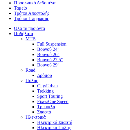
Προσωπικά Δεδομένα
Ταμείο
Τρόποι Αποστολής
Τρόποι Πληρωμής
Όλα τα προϊόντα
Ποδήλατα
MTB
Full Suspension
Βουνού 24"
Βουνού 26"
Βουνού 27.5"
Βουνού 29"
Road
Δρόμου
Πόλης
City/Urban
Trekking
Sport Touring
Fixes/One Speed
Τρίκυκλα
Σπαστά
Ηλεκτρικά
Ηλεκτρικά Σπαστά
Ηλεκτρικά Πόλης