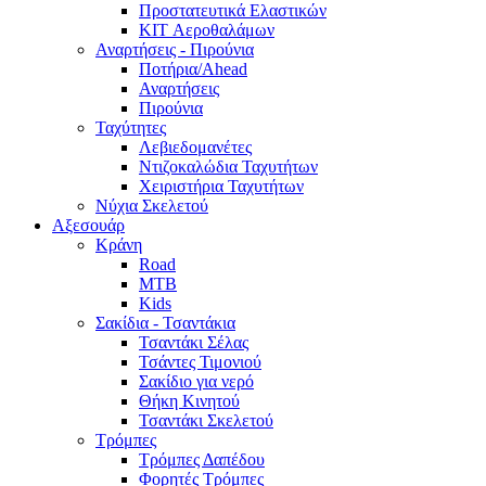
Προστατευτικά Ελαστικών
KIT Αεροθαλάμων
Αναρτήσεις - Πιρούνια
Ποτήρια/Ahead
Αναρτήσεις
Πιρούνια
Ταχύτητες
Λεβιεδομανέτες
Ντιζοκαλώδια Ταχυτήτων
Χειριστήρια Ταχυτήτων
Νύχια Σκελετού
Αξεσουάρ
Κράνη
Road
MTB
Kids
Σακίδια - Τσαντάκια
Τσαντάκι Σέλας
Τσάντες Τιμονιού
Σακίδιο για νερό
Θήκη Κινητού
Τσαντάκι Σκελετού
Τρόμπες
Τρόμπες Δαπέδου
Φορητές Τρόμπες