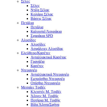
Σέλες
Σέλες
Ντίζα Σέλας
Κολάρο Σέλας
Βάσεις Σέλας
Πετάλια
Πετάλια
Καλουπιέ/Λουράκια
Σχαράκια SPD
Αλυσίδες
Αλυσίδες
Ασφάλειες Αλυσίδας
Ελεύθερο/Κασέτες
Ανταλλακτικά Κασέτας
Γρανάζια
Κασέτες
Ντεραγιέρ
Ανταλλακτικά Ντεραγιέρ
Εμπρόσθιο Ντεραγιέρ
Οπίσθιο Ντεραγιέρ
Μεσαίες Τριβές
Κλειστές Μ. Τριβές
Άξονες Μ. Τριβής
Ποτήρια Μ. Τριβής
Βίδα Άξονα/Σφήνα