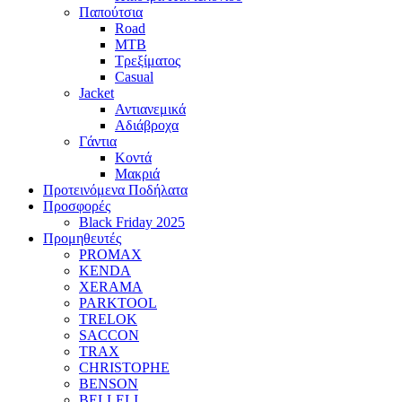
Παπούτσια
Road
MTB
Τρεξίματος
Casual
Jacket
Αντιανεμικά
Αδιάβροχα
Γάντια
Κοντά
Μακριά
Προτεινόμενα Ποδήλατα
Προσφορές
Black Friday 2025
Προμηθευτές
PROMAX
KENDA
XERAMA
PARKTOOL
TRELOK
SACCON
TRAX
CHRISTOPHE
BENSON
BELLELI