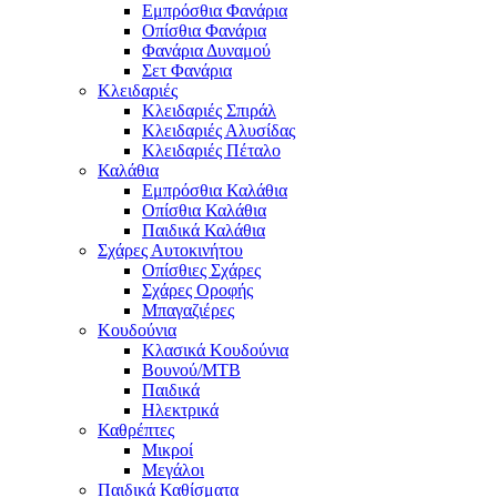
Εμπρόσθια Φανάρια
Οπίσθια Φανάρια
Φανάρια Δυναμού
Σετ Φανάρια
Κλειδαριές
Κλειδαριές Σπιράλ
Κλειδαριές Αλυσίδας
Κλειδαριές Πέταλο
Καλάθια
Εμπρόσθια Καλάθια
Οπίσθια Καλάθια
Παιδικά Καλάθια
Σχάρες Αυτοκινήτου
Οπίσθιες Σχάρες
Σχάρες Οροφής
Μπαγαζιέρες
Κουδούνια
Κλασικά Κουδούνια
Βουνού/MTB
Παιδικά
Ηλεκτρικά
Καθρέπτες
Μικροί
Μεγάλοι
Παιδικά Καθίσματα