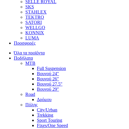
SELLE ROYAL
SKS
STAHLEX
TEKTRO
SATORI
WELLGO
KONNIX
LUMA
Προσφορές
Όλα τα προϊόντα
Ποδήλατα
MTB
Full Suspension
Βουνού 24"
Βουνού 26"
Βουνού 27.5"
Βουνού 29"
Road
Δρόμου
Πόλης
City/Urban
Trekking
Sport Touring
Fixes/One Speed