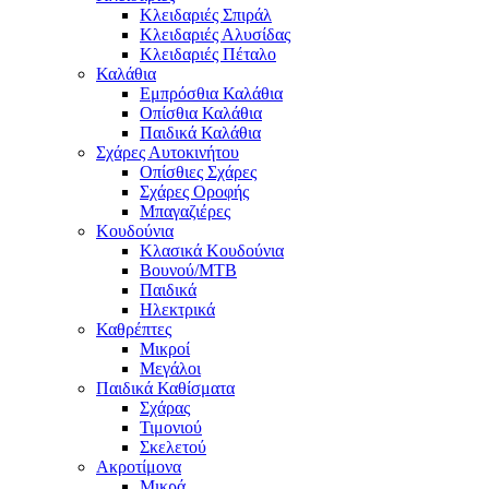
Κλειδαριές Σπιράλ
Κλειδαριές Αλυσίδας
Κλειδαριές Πέταλο
Καλάθια
Εμπρόσθια Καλάθια
Οπίσθια Καλάθια
Παιδικά Καλάθια
Σχάρες Αυτοκινήτου
Οπίσθιες Σχάρες
Σχάρες Οροφής
Μπαγαζιέρες
Κουδούνια
Κλασικά Κουδούνια
Βουνού/MTB
Παιδικά
Ηλεκτρικά
Καθρέπτες
Μικροί
Μεγάλοι
Παιδικά Καθίσματα
Σχάρας
Τιμονιού
Σκελετού
Ακροτίμονα
Μικρά