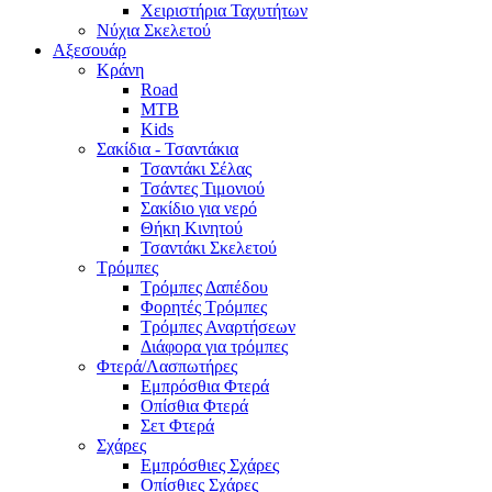
Χειριστήρια Ταχυτήτων
Νύχια Σκελετού
Αξεσουάρ
Κράνη
Road
MTB
Kids
Σακίδια - Τσαντάκια
Τσαντάκι Σέλας
Τσάντες Τιμονιού
Σακίδιο για νερό
Θήκη Κινητού
Τσαντάκι Σκελετού
Τρόμπες
Τρόμπες Δαπέδου
Φορητές Τρόμπες
Τρόμπες Αναρτήσεων
Διάφορα για τρόμπες
Φτερά/Λασπωτήρες
Εμπρόσθια Φτερά
Οπίσθια Φτερά
Σετ Φτερά
Σχάρες
Εμπρόσθιες Σχάρες
Οπίσθιες Σχάρες