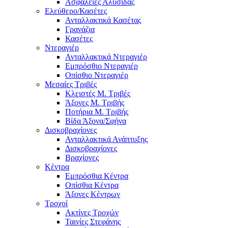
Ασφάλειες Αλυσίδας
Ελεύθερο/Κασέτες
Ανταλλακτικά Κασέτας
Γρανάζια
Κασέτες
Ντεραγιέρ
Ανταλλακτικά Ντεραγιέρ
Εμπρόσθιο Ντεραγιέρ
Οπίσθιο Ντεραγιέρ
Μεσαίες Τριβές
Κλειστές Μ. Τριβές
Άξονες Μ. Τριβής
Ποτήρια Μ. Τριβής
Βίδα Άξονα/Σφήνα
Δισκοβραχίονες
Ανταλλακτικά Ανάπτυξης
Δισκοβραχίονες
Βραχίονες
Κέντρα
Εμπρόσθια Κέντρα
Οπίσθια Κέντρα
Άξονες Κέντρων
Τροχοί
Ακτίνες Τροχών
Ταινίες Στεφάνης