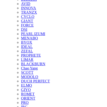
AVID
INNOVA
TRANZX
CYCLO
GIANT
FORCE
DSI
PEARL IZUMI
MENABO
BYOX
IDEAL
ZEFAL
PROPHETE
LIMAR
BLACKBURN
Chao Yang
SCOTT
MODOLO
DUCH PERFECT
ELMO
GIYO
ROMET
ORIENT
PRO
IRC