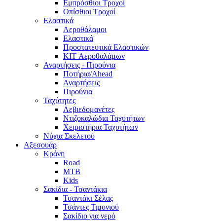
Εμπρόσθιοι Τροχοί
Οπίσθιοι Τροχοί
Ελαστικά
Αεροθάλαμοι
Ελαστικά
Προστατευτικά Ελαστικών
KIT Αεροθαλάμων
Αναρτήσεις - Πιρούνια
Ποτήρια/Ahead
Αναρτήσεις
Πιρούνια
Ταχύτητες
Λεβιεδομανέτες
Ντιζοκαλώδια Ταχυτήτων
Χειριστήρια Ταχυτήτων
Νύχια Σκελετού
Αξεσουάρ
Κράνη
Road
MTB
Kids
Σακίδια - Τσαντάκια
Τσαντάκι Σέλας
Τσάντες Τιμονιού
Σακίδιο για νερό