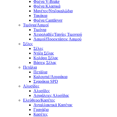
Φρένα V-Brake
Φρένα Κλασικά
Μανέτες/Ντιζοκαλώδια
Τακάκια
Φρένα Cantilever
Τιμόνια/Λαιμοί
Τιμόνια
Χειρολαβές/Ταινίες Τιμονιού
Λαιμοί/Προεκτάσεις Λαιμού
Σέλες
Σέλες
Ντίζα Σέλας
Κολάρο Σέλας
Βάσεις Σέλας
Πετάλια
Πετάλια
Καλουπιέ/Λουράκια
Σχαράκια SPD
Αλυσίδες
Αλυσίδες
Ασφάλειες Αλυσίδας
Ελεύθερο/Κασέτες
Ανταλλακτικά Κασέτας
Γρανάζια
Κασέτες