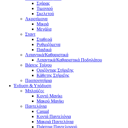
Σχάρας
Τιμονιού
Σκελετού
Ακροτίμονα
Μικρά
Μεγάλα
Σταντ
Σταθερά
Ρυθμιζόμενα
Παιδικά
Λιπαντικά/Καθαριστικά
Λιπαντικά/Καθαριστικά Ποδηλάτου
Βάσεις Τοίχου
Οριζόντιας Στήριξης
Κάθετης Στήριξης
Προπονητήρια
Ένδυση & Υπόδυση
Μπλούζες
Κοντό Μανίκι
Μακρύ Μανίκι
Παντελόνια
Casual
Κοντά Παντελόνια
Μακριά Παντελόνια
Πιάστρα Παντελονιού