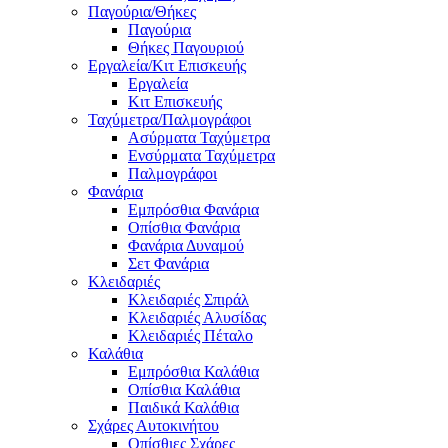
Παγούρια/Θήκες
Παγούρια
Θήκες Παγουριού
Εργαλεία/Κιτ Επισκευής
Εργαλεία
Κιτ Επισκευής
Ταχύμετρα/Παλμογράφοι
Ασύρματα Ταχύμετρα
Ενσύρματα Ταχύμετρα
Παλμογράφοι
Φανάρια
Εμπρόσθια Φανάρια
Οπίσθια Φανάρια
Φανάρια Δυναμού
Σετ Φανάρια
Κλειδαριές
Κλειδαριές Σπιράλ
Κλειδαριές Αλυσίδας
Κλειδαριές Πέταλο
Καλάθια
Εμπρόσθια Καλάθια
Οπίσθια Καλάθια
Παιδικά Καλάθια
Σχάρες Αυτοκινήτου
Οπίσθιες Σχάρες