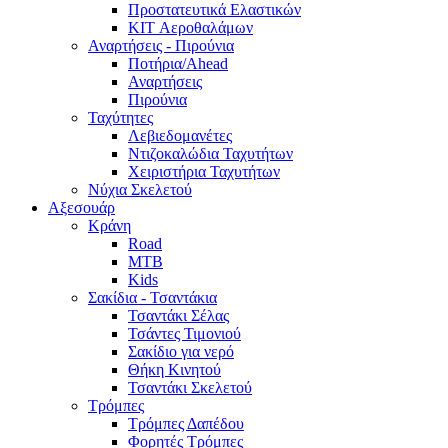
Προστατευτικά Ελαστικών
KIT Αεροθαλάμων
Αναρτήσεις - Πιρούνια
Ποτήρια/Ahead
Αναρτήσεις
Πιρούνια
Ταχύτητες
Λεβιεδομανέτες
Ντιζοκαλώδια Ταχυτήτων
Χειριστήρια Ταχυτήτων
Νύχια Σκελετού
Αξεσουάρ
Κράνη
Road
MTB
Kids
Σακίδια - Τσαντάκια
Τσαντάκι Σέλας
Τσάντες Τιμονιού
Σακίδιο για νερό
Θήκη Κινητού
Τσαντάκι Σκελετού
Τρόμπες
Τρόμπες Δαπέδου
Φορητές Τρόμπες