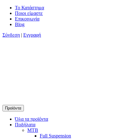
Skip
Το Κατάστημα
to
Ποιοι είμαστε
content
Επικοινωνία
Blog
Σύνδεση
|
Εγγραφή
Προϊόντα
Timamopoulos.gr
45 χρόνια πρώτοι στο ποδήλατο
Όλα τα προϊόντα
Ποδήλατα
MTB
Full Suspension