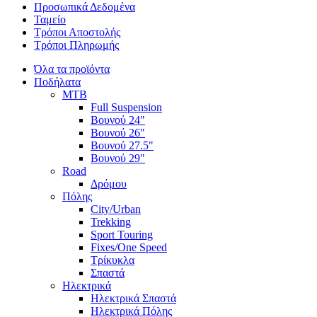
Προσωπικά Δεδομένα
Ταμείο
Τρόποι Αποστολής
Τρόποι Πληρωμής
Όλα τα προϊόντα
Ποδήλατα
MTB
Full Suspension
Βουνού 24"
Βουνού 26"
Βουνού 27.5"
Βουνού 29"
Road
Δρόμου
Πόλης
City/Urban
Trekking
Sport Touring
Fixes/One Speed
Τρίκυκλα
Σπαστά
Ηλεκτρικά
Ηλεκτρικά Σπαστά
Ηλεκτρικά Πόλης