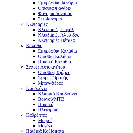
Εμπρόσθια Φανάρια
Οπίσθια Φανάρια
Φανάρια Δυναμού
Σετ Φανάρια
Κλειδαριές
Κλειδαριές Σπιράλ
Κλειδαριές Αλυσίδας
Κλειδαριές Πέταλο
Καλάθια
Εμπρόσθια Καλάθια
Οπίσθια Καλάθια
Παιδικά Καλάθια
Σχάρες Αυτοκινήτου
Οπίσθιες Σχάρες
Σχάρες Οροφής
Μπαγαζιέρες
Κουδούνια
Κλασικά Κουδούνια
Βουνού/MTB
Παιδικά
Ηλεκτρικά
Καθρέπτες
Μικροί
Μεγάλοι
Παιδικά Καθίσματα