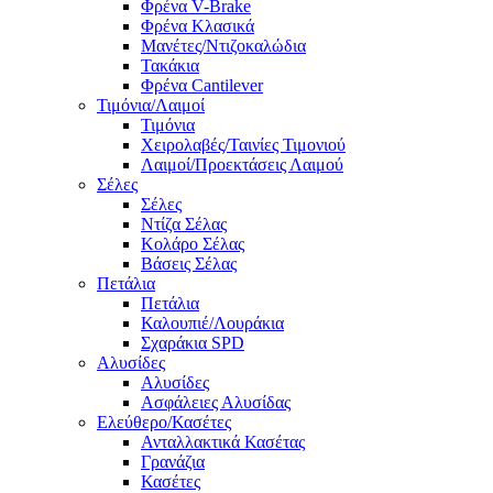
Φρένα V-Brake
Φρένα Κλασικά
Μανέτες/Ντιζοκαλώδια
Τακάκια
Φρένα Cantilever
Τιμόνια/Λαιμοί
Τιμόνια
Χειρολαβές/Ταινίες Τιμονιού
Λαιμοί/Προεκτάσεις Λαιμού
Σέλες
Σέλες
Ντίζα Σέλας
Κολάρο Σέλας
Βάσεις Σέλας
Πετάλια
Πετάλια
Καλουπιέ/Λουράκια
Σχαράκια SPD
Αλυσίδες
Αλυσίδες
Ασφάλειες Αλυσίδας
Ελεύθερο/Κασέτες
Ανταλλακτικά Κασέτας
Γρανάζια
Κασέτες