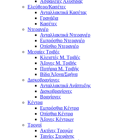
Ασφάλειες Αλυσίδας
Ελεύθερο/Κασέτες
Ανταλλακτικά Κασέτας
Γρανάζια
Κασέτες
Ντεραγιέρ
Ανταλλακτικά Ντεραγιέρ
Εμπρόσθιο Ντεραγιέρ
Οπίσθιο Ντεραγιέρ
Μεσαίες Τριβές
Κλειστές Μ. Τριβές
Άξονες Μ. Τριβής
Ποτήρια Μ. Τριβής
Βίδα Άξονα/Σφήνα
Δισκοβραχίονες
Ανταλλακτικά Ανάπτυξης
Δισκοβραχίονες
Βραχίονες
Κέντρα
Εμπρόσθια Κέντρα
Οπίσθια Κέντρα
Άξονες Κέντρων
Τροχοί
Ακτίνες Τροχών
Ταινίες Στεφάνης