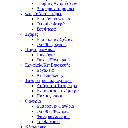
Τρόμπες Αναρτήσεων
Διάφορα για τρόμπες
Φτερά/Λασπωτήρες
Εμπρόσθια Φτερά
Οπίσθια Φτερά
Σετ Φτερά
Σχάρες
Εμπρόσθιες Σχάρες
Οπίσθιες Σχάρες
Παγούρια/Θήκες
Παγούρια
Θήκες Παγουριού
Εργαλεία/Κιτ Επισκευής
Εργαλεία
Κιτ Επισκευής
Ταχύμετρα/Παλμογράφοι
Ασύρματα Ταχύμετρα
Ενσύρματα Ταχύμετρα
Παλμογράφοι
Φανάρια
Εμπρόσθια Φανάρια
Οπίσθια Φανάρια
Φανάρια Δυναμού
Σετ Φανάρια
Κλειδαριές