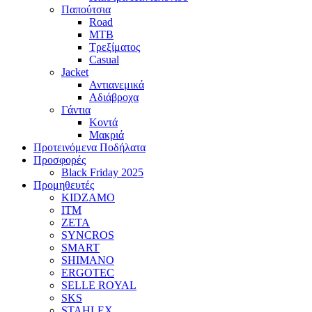
Παπούτσια
Road
MTB
Τρεξίματος
Casual
Jacket
Αντιανεμικά
Αδιάβροχα
Γάντια
Κοντά
Μακριά
Προτεινόμενα Ποδήλατα
Προσφορές
Black Friday 2025
Προμηθευτές
KIDZAMO
ITM
ZETA
SYNCROS
SMART
SHIMANO
ERGOTEC
SELLE ROYAL
SKS
STAHLEX