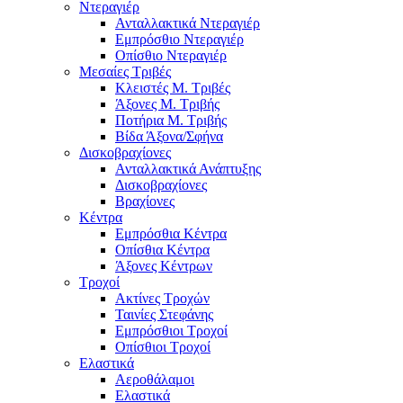
Ντεραγιέρ
Ανταλλακτικά Ντεραγιέρ
Εμπρόσθιο Ντεραγιέρ
Οπίσθιο Ντεραγιέρ
Μεσαίες Τριβές
Κλειστές Μ. Τριβές
Άξονες Μ. Τριβής
Ποτήρια Μ. Τριβής
Βίδα Άξονα/Σφήνα
Δισκοβραχίονες
Ανταλλακτικά Ανάπτυξης
Δισκοβραχίονες
Βραχίονες
Κέντρα
Εμπρόσθια Κέντρα
Οπίσθια Κέντρα
Άξονες Κέντρων
Τροχοί
Ακτίνες Τροχών
Ταινίες Στεφάνης
Εμπρόσθιοι Τροχοί
Οπίσθιοι Τροχοί
Ελαστικά
Αεροθάλαμοι
Ελαστικά