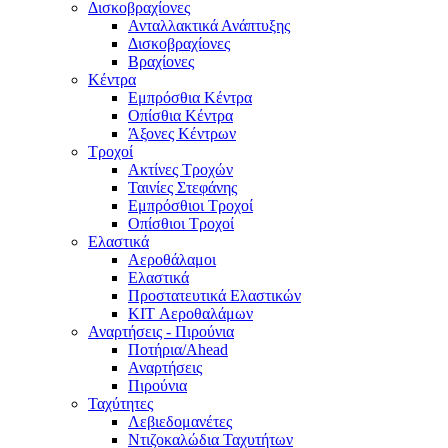
Δισκοβραχίονες
Ανταλλακτικά Ανάπτυξης
Δισκοβραχίονες
Βραχίονες
Κέντρα
Εμπρόσθια Κέντρα
Οπίσθια Κέντρα
Άξονες Κέντρων
Τροχοί
Ακτίνες Τροχών
Ταινίες Στεφάνης
Εμπρόσθιοι Τροχοί
Οπίσθιοι Τροχοί
Ελαστικά
Αεροθάλαμοι
Ελαστικά
Προστατευτικά Ελαστικών
KIT Αεροθαλάμων
Αναρτήσεις - Πιρούνια
Ποτήρια/Ahead
Αναρτήσεις
Πιρούνια
Ταχύτητες
Λεβιεδομανέτες
Ντιζοκαλώδια Ταχυτήτων