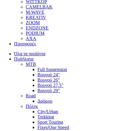
WITTKOP
CAMELBAK
M-WAVE
KREATIV
ZOOM
ENDZONE
PODIUM
AXA
Προσφορές
Όλα τα προϊόντα
Ποδήλατα
MTB
Full Suspension
Βουνού 24"
Βουνού 26"
Βουνού 27.5"
Βουνού 29"
Road
Δρόμου
Πόλης
City/Urban
Trekking
Sport Touring
Fixes/One Speed