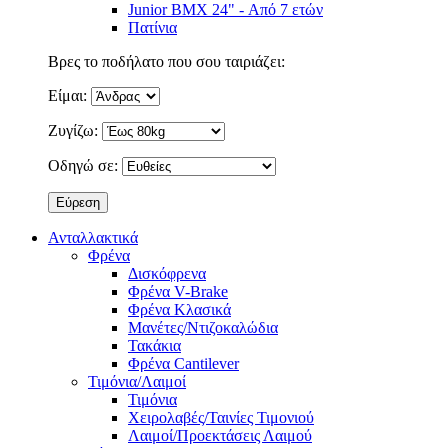
Junior BMX 24" - Από 7 ετών
Πατίνια
Βρες το ποδήλατο που σου ταιριάζει:
Είμαι:
Ζυγίζω:
Οδηγώ σε:
Ανταλλακτικά
Φρένα
Δισκόφρενα
Φρένα V-Brake
Φρένα Κλασικά
Μανέτες/Ντιζοκαλώδια
Τακάκια
Φρένα Cantilever
Τιμόνια/Λαιμοί
Τιμόνια
Χειρολαβές/Ταινίες Τιμονιού
Λαιμοί/Προεκτάσεις Λαιμού