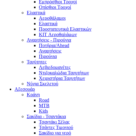
Εμπρόσθιοι Τροχοί
Οπίσθιοι Τροχοί
Ελαστικά
Αεροθάλαμοι
Ελαστικά
Προστατευτικά Ελαστικών
KIT Αεροθαλάμων
Αναρτήσεις - Πιρούνια
Ποτήρια/Ahead
Αναρτήσεις
Πιρούνια
Ταχύτητες
Λεβιεδομανέτες
Ντιζοκαλώδια Ταχυτήτων
Χειριστήρια Ταχυτήτων
Νύχια Σκελετού
Αξεσουάρ
Κράνη
Road
MTB
Kids
Σακίδια - Τσαντάκια
Τσαντάκι Σέλας
Τσάντες Τιμονιού
Σακίδιο για νερό