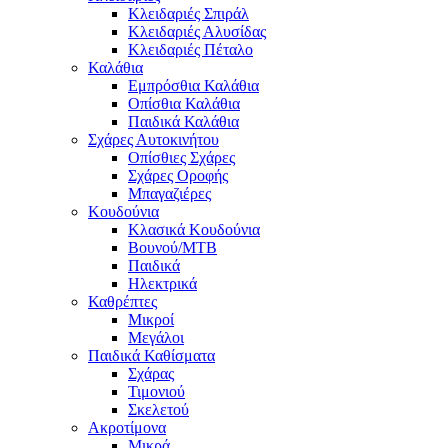
Κλειδαριές Σπιράλ
Κλειδαριές Αλυσίδας
Κλειδαριές Πέταλο
Καλάθια
Εμπρόσθια Καλάθια
Οπίσθια Καλάθια
Παιδικά Καλάθια
Σχάρες Αυτοκινήτου
Οπίσθιες Σχάρες
Σχάρες Οροφής
Μπαγαζιέρες
Κουδούνια
Κλασικά Κουδούνια
Βουνού/MTB
Παιδικά
Ηλεκτρικά
Καθρέπτες
Μικροί
Μεγάλοι
Παιδικά Καθίσματα
Σχάρας
Τιμονιού
Σκελετού
Ακροτίμονα
Μικρά