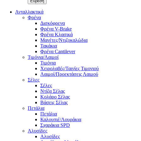
Ανταλλακτικά
Φρένα
Δισκόφρενα
Φρένα V-Brake
Φρένα Κλασικά
Μανέτες/Ντιζοκαλώδια
Τακάκια
Φρένα Cantilever
Τιμόνια/Λαιμοί
Τιμόνια
Χειρολαβές/Ταινίες Τιμονιού
Λαιμοί/Προεκτάσεις Λαιμού
Σέλες
Σέλες
Ντίζα Σέλας
Κολάρο Σέλας
Βάσεις Σέλας
Πετάλια
Πετάλια
Καλουπιέ/Λουράκια
Σχαράκια SPD
Αλυσίδες
Αλυσίδες