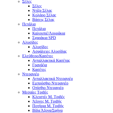
Σέλες
Σέλες
Ντίζα Σέλας
Κολάρο Σέλας
Βάσεις Σέλας
Πετάλια
Πετάλια
Καλουπιέ/Λουράκια
Σχαράκια SPD
Αλυσίδες
Αλυσίδες
Ασφάλειες Αλυσίδας
Ελεύθερο/Κασέτες
Ανταλλακτικά Κασέτας
Γρανάζια
Κασέτες
Ντεραγιέρ
Ανταλλακτικά Ντεραγιέρ
Εμπρόσθιο Ντεραγιέρ
Οπίσθιο Ντεραγιέρ
Μεσαίες Τριβές
Κλειστές Μ. Τριβές
Άξονες Μ. Τριβής
Ποτήρια Μ. Τριβής
Βίδα Άξονα/Σφήνα