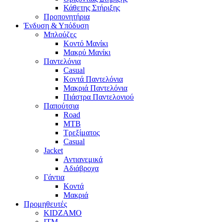
Κάθετης Στήριξης
Προπονητήρια
Ένδυση & Υπόδυση
Μπλούζες
Κοντό Μανίκι
Μακρύ Μανίκι
Παντελόνια
Casual
Κοντά Παντελόνια
Μακριά Παντελόνια
Πιάστρα Παντελονιού
Παπούτσια
Road
MTB
Τρεξίματος
Casual
Jacket
Αντιανεμικά
Αδιάβροχα
Γάντια
Κοντά
Μακριά
Προμηθευτές
KIDZAMO
ITM