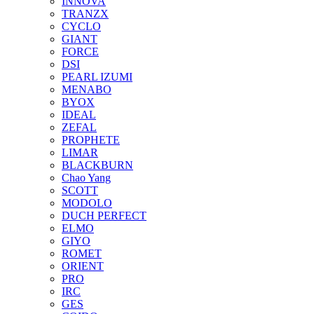
INNOVA
TRANZX
CYCLO
GIANT
FORCE
DSI
PEARL IZUMI
MENABO
BYOX
IDEAL
ZEFAL
PROPHETE
LIMAR
BLACKBURN
Chao Yang
SCOTT
MODOLO
DUCH PERFECT
ELMO
GIYO
ROMET
ORIENT
PRO
IRC
GES