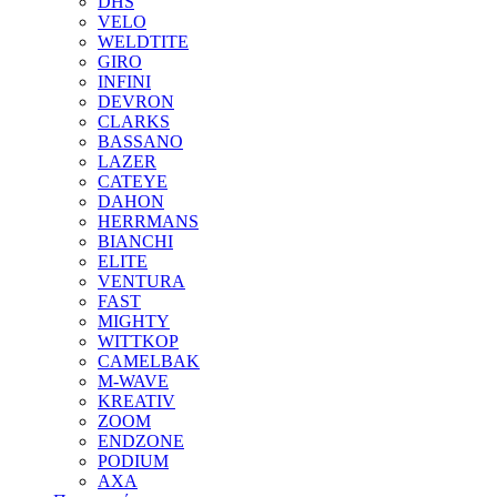
DHS
VELO
WELDTITE
GIRO
INFINI
DEVRON
CLARKS
BASSANO
LAZER
CATEYE
DAHON
HERRMANS
BIANCHI
ELITE
VENTURA
FAST
MIGHTY
WITTKOP
CAMELBAK
M-WAVE
KREATIV
ZOOM
ENDZONE
PODIUM
AXA