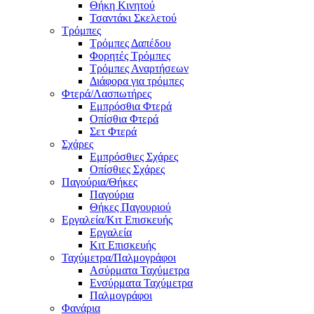
Θήκη Κινητού
Τσαντάκι Σκελετού
Τρόμπες
Τρόμπες Δαπέδου
Φορητές Τρόμπες
Τρόμπες Αναρτήσεων
Διάφορα για τρόμπες
Φτερά/Λασπωτήρες
Εμπρόσθια Φτερά
Οπίσθια Φτερά
Σετ Φτερά
Σχάρες
Εμπρόσθιες Σχάρες
Οπίσθιες Σχάρες
Παγούρια/Θήκες
Παγούρια
Θήκες Παγουριού
Εργαλεία/Κιτ Επισκευής
Εργαλεία
Κιτ Επισκευής
Ταχύμετρα/Παλμογράφοι
Ασύρματα Ταχύμετρα
Ενσύρματα Ταχύμετρα
Παλμογράφοι
Φανάρια