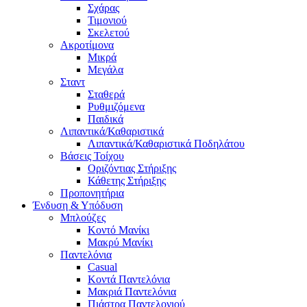
Σχάρας
Τιμονιού
Σκελετού
Ακροτίμονα
Μικρά
Μεγάλα
Σταντ
Σταθερά
Ρυθμιζόμενα
Παιδικά
Λιπαντικά/Καθαριστικά
Λιπαντικά/Καθαριστικά Ποδηλάτου
Βάσεις Τοίχου
Οριζόντιας Στήριξης
Κάθετης Στήριξης
Προπονητήρια
Ένδυση & Υπόδυση
Μπλούζες
Κοντό Μανίκι
Μακρύ Μανίκι
Παντελόνια
Casual
Κοντά Παντελόνια
Μακριά Παντελόνια
Πιάστρα Παντελονιού