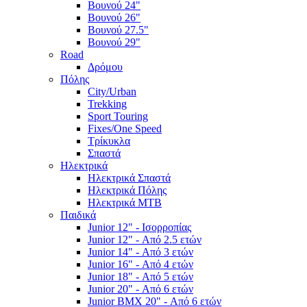
Βουνού 24"
Βουνού 26"
Βουνού 27.5"
Βουνού 29"
Road
Δρόμου
Πόλης
City/Urban
Trekking
Sport Touring
Fixes/One Speed
Τρίκυκλα
Σπαστά
Ηλεκτρικά
Ηλεκτρικά Σπαστά
Ηλεκτρικά Πόλης
Ηλεκτρικά MTB
Παιδικά
Junior 12" - Ισορροπίας
Junior 12" - Από 2.5 ετών
Junior 14" - Από 3 ετών
Junior 16" - Από 4 ετών
Junior 18" - Από 5 ετών
Junior 20" - Από 6 ετών
Junior BMX 20" - Από 6 ετών