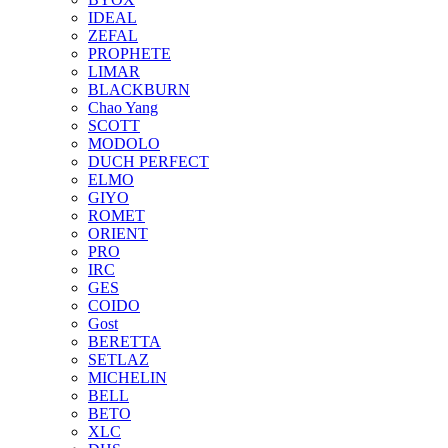
IDEAL
ZEFAL
PROPHETE
LIMAR
BLACKBURN
Chao Yang
SCOTT
MODOLO
DUCH PERFECT
ELMO
GIYO
ROMET
ORIENT
PRO
IRC
GES
COIDO
Gost
BERETTA
SETLAZ
MICHELIN
BELL
BETO
XLC