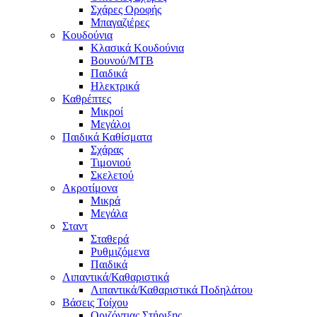
Σχάρες Οροφής
Μπαγαζιέρες
Κουδούνια
Κλασικά Κουδούνια
Βουνού/MTB
Παιδικά
Ηλεκτρικά
Καθρέπτες
Μικροί
Μεγάλοι
Παιδικά Καθίσματα
Σχάρας
Τιμονιού
Σκελετού
Ακροτίμονα
Μικρά
Μεγάλα
Σταντ
Σταθερά
Ρυθμιζόμενα
Παιδικά
Λιπαντικά/Καθαριστικά
Λιπαντικά/Καθαριστικά Ποδηλάτου
Βάσεις Τοίχου
Οριζόντιας Στήριξης