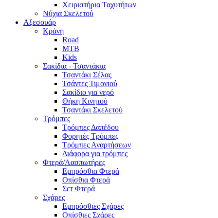
Χειριστήρια Ταχυτήτων
Νύχια Σκελετού
Αξεσουάρ
Κράνη
Road
MTB
Kids
Σακίδια - Τσαντάκια
Τσαντάκι Σέλας
Τσάντες Τιμονιού
Σακίδιο για νερό
Θήκη Κινητού
Τσαντάκι Σκελετού
Τρόμπες
Τρόμπες Δαπέδου
Φορητές Τρόμπες
Τρόμπες Αναρτήσεων
Διάφορα για τρόμπες
Φτερά/Λασπωτήρες
Εμπρόσθια Φτερά
Οπίσθια Φτερά
Σετ Φτερά
Σχάρες
Εμπρόσθιες Σχάρες
Οπίσθιες Σχάρες