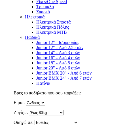
Fixes/One Speed
Τρίκυκλα
Σπαστά
Ηλεκτρικά
Ηλεκτρικά Σπαστά
Ηλεκτρικά Πόλης
Ηλεκτρικά MTB
Παιδικά
Junior 12" - Ισορροπίας
Junior 12" - Από 2.5 ετών
Junior 14" - Από 3 ετών
Junior 16" - Από 4 ετών
Junior 18" - Από 5 ετών
Junior 20" - Από 6 ετών
Junior BMX 20" - Από 6 ετών
Junior BMX 24" - Από 7 ετών
Πατίνια
Βρες το ποδήλατο που σου ταιριάζει:
Είμαι:
Ζυγίζω:
Οδηγώ σε: