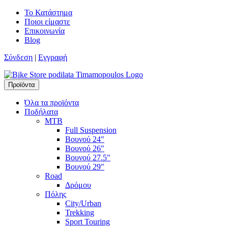
Skip
Το Κατάστημα
to
Ποιοι είμαστε
content
Επικοινωνία
Blog
Σύνδεση
|
Εγγραφή
Προϊόντα
Timamopoulos.gr
45 χρόνια πρώτοι στο ποδήλατο
Όλα τα προϊόντα
Ποδήλατα
MTB
Full Suspension
Βουνού 24"
Βουνού 26"
Βουνού 27.5"
Βουνού 29"
Road
Δρόμου
Πόλης
City/Urban
Trekking
Sport Touring