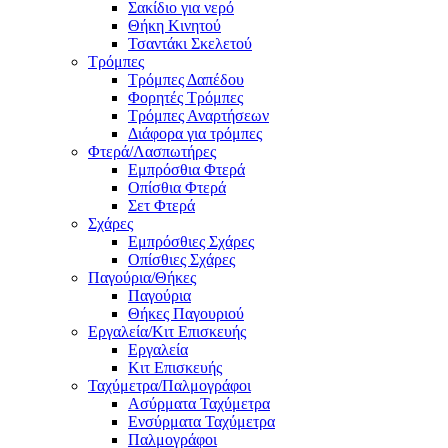
Σακίδιο για νερό
Θήκη Κινητού
Τσαντάκι Σκελετού
Τρόμπες
Τρόμπες Δαπέδου
Φορητές Τρόμπες
Τρόμπες Αναρτήσεων
Διάφορα για τρόμπες
Φτερά/Λασπωτήρες
Εμπρόσθια Φτερά
Οπίσθια Φτερά
Σετ Φτερά
Σχάρες
Εμπρόσθιες Σχάρες
Οπίσθιες Σχάρες
Παγούρια/Θήκες
Παγούρια
Θήκες Παγουριού
Εργαλεία/Κιτ Επισκευής
Εργαλεία
Κιτ Επισκευής
Ταχύμετρα/Παλμογράφοι
Ασύρματα Ταχύμετρα
Ενσύρματα Ταχύμετρα
Παλμογράφοι