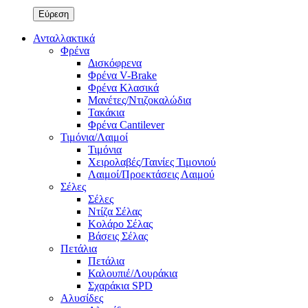
Ανταλλακτικά
Φρένα
Δισκόφρενα
Φρένα V-Brake
Φρένα Κλασικά
Μανέτες/Ντιζοκαλώδια
Τακάκια
Φρένα Cantilever
Τιμόνια/Λαιμοί
Τιμόνια
Χειρολαβές/Ταινίες Τιμονιού
Λαιμοί/Προεκτάσεις Λαιμού
Σέλες
Σέλες
Ντίζα Σέλας
Κολάρο Σέλας
Βάσεις Σέλας
Πετάλια
Πετάλια
Καλουπιέ/Λουράκια
Σχαράκια SPD
Αλυσίδες