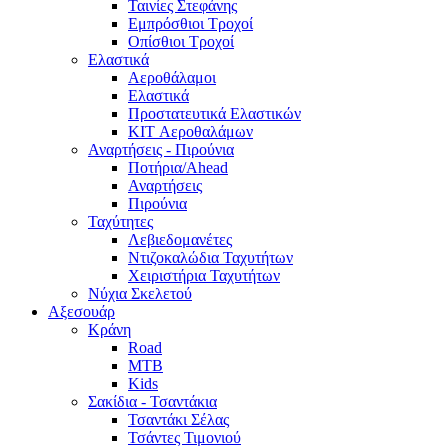
Ταινίες Στεφάνης
Εμπρόσθιοι Τροχοί
Οπίσθιοι Τροχοί
Ελαστικά
Αεροθάλαμοι
Ελαστικά
Προστατευτικά Ελαστικών
KIT Αεροθαλάμων
Αναρτήσεις - Πιρούνια
Ποτήρια/Ahead
Αναρτήσεις
Πιρούνια
Ταχύτητες
Λεβιεδομανέτες
Ντιζοκαλώδια Ταχυτήτων
Χειριστήρια Ταχυτήτων
Νύχια Σκελετού
Αξεσουάρ
Κράνη
Road
MTB
Kids
Σακίδια - Τσαντάκια
Τσαντάκι Σέλας
Τσάντες Τιμονιού