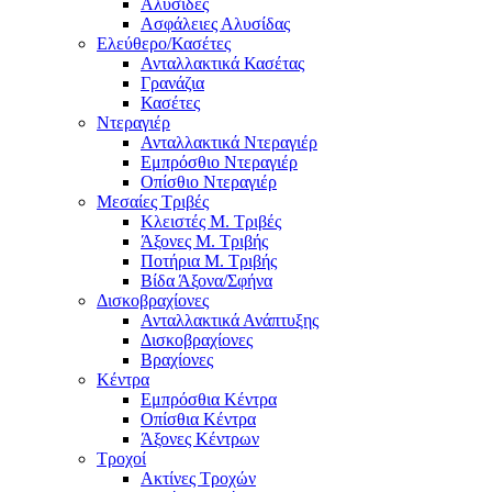
Αλυσίδες
Ασφάλειες Αλυσίδας
Ελεύθερο/Κασέτες
Ανταλλακτικά Κασέτας
Γρανάζια
Κασέτες
Ντεραγιέρ
Ανταλλακτικά Ντεραγιέρ
Εμπρόσθιο Ντεραγιέρ
Οπίσθιο Ντεραγιέρ
Μεσαίες Τριβές
Κλειστές Μ. Τριβές
Άξονες Μ. Τριβής
Ποτήρια Μ. Τριβής
Βίδα Άξονα/Σφήνα
Δισκοβραχίονες
Ανταλλακτικά Ανάπτυξης
Δισκοβραχίονες
Βραχίονες
Κέντρα
Εμπρόσθια Κέντρα
Οπίσθια Κέντρα
Άξονες Κέντρων
Τροχοί
Ακτίνες Τροχών