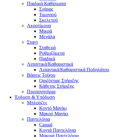
Παιδικά Καθίσματα
Σχάρας
Τιμονιού
Σκελετού
Ακροτίμονα
Μικρά
Μεγάλα
Σταντ
Σταθερά
Ρυθμιζόμενα
Παιδικά
Λιπαντικά/Καθαριστικά
Λιπαντικά/Καθαριστικά Ποδηλάτου
Βάσεις Τοίχου
Οριζόντιας Στήριξης
Κάθετης Στήριξης
Προπονητήρια
Ένδυση & Υπόδυση
Μπλούζες
Κοντό Μανίκι
Μακρύ Μανίκι
Παντελόνια
Casual
Κοντά Παντελόνια
Μακριά Παντελόνια