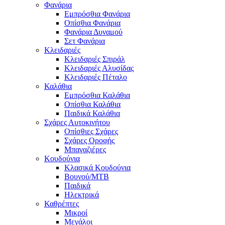
Φανάρια
Εμπρόσθια Φανάρια
Οπίσθια Φανάρια
Φανάρια Δυναμού
Σετ Φανάρια
Κλειδαριές
Κλειδαριές Σπιράλ
Κλειδαριές Αλυσίδας
Κλειδαριές Πέταλο
Καλάθια
Εμπρόσθια Καλάθια
Οπίσθια Καλάθια
Παιδικά Καλάθια
Σχάρες Αυτοκινήτου
Οπίσθιες Σχάρες
Σχάρες Οροφής
Μπαγαζιέρες
Κουδούνια
Κλασικά Κουδούνια
Βουνού/MTB
Παιδικά
Ηλεκτρικά
Καθρέπτες
Μικροί
Μεγάλοι