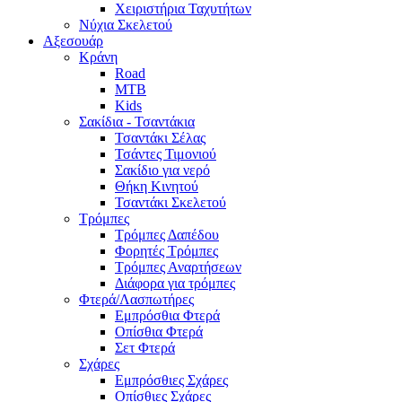
Χειριστήρια Ταχυτήτων
Νύχια Σκελετού
Αξεσουάρ
Κράνη
Road
MTB
Kids
Σακίδια - Τσαντάκια
Τσαντάκι Σέλας
Τσάντες Τιμονιού
Σακίδιο για νερό
Θήκη Κινητού
Τσαντάκι Σκελετού
Τρόμπες
Τρόμπες Δαπέδου
Φορητές Τρόμπες
Τρόμπες Αναρτήσεων
Διάφορα για τρόμπες
Φτερά/Λασπωτήρες
Εμπρόσθια Φτερά
Οπίσθια Φτερά
Σετ Φτερά
Σχάρες
Εμπρόσθιες Σχάρες
Οπίσθιες Σχάρες