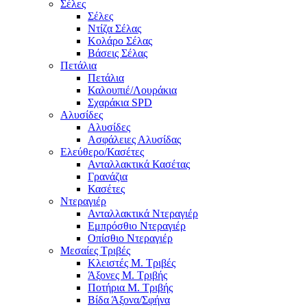
Σέλες
Σέλες
Ντίζα Σέλας
Κολάρο Σέλας
Βάσεις Σέλας
Πετάλια
Πετάλια
Καλουπιέ/Λουράκια
Σχαράκια SPD
Αλυσίδες
Αλυσίδες
Ασφάλειες Αλυσίδας
Ελεύθερο/Κασέτες
Ανταλλακτικά Κασέτας
Γρανάζια
Κασέτες
Ντεραγιέρ
Ανταλλακτικά Ντεραγιέρ
Εμπρόσθιο Ντεραγιέρ
Οπίσθιο Ντεραγιέρ
Μεσαίες Τριβές
Κλειστές Μ. Τριβές
Άξονες Μ. Τριβής
Ποτήρια Μ. Τριβής
Βίδα Άξονα/Σφήνα