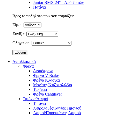
Junior BMX 24" - Από 7 ετών
Πατίνια
Βρες το ποδήλατο που σου ταιριάζει:
Είμαι:
Ζυγίζω:
Οδηγώ σε:
Ανταλλακτικά
Φρένα
Δισκόφρενα
Φρένα V-Brake
Φρένα Κλασικά
Μανέτες/Ντιζοκαλώδια
Τακάκια
Φρένα Cantilever
Τιμόνια/Λαιμοί
Τιμόνια
Χειρολαβές/Ταινίες Τιμονιού
Λαιμοί/Προεκτάσεις Λαιμού