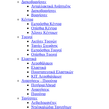
Δισκοβραχίονες
Ανταλλακτικά Ανάπτυξης
Δισκοβραχίονες
Βραχίονες
Κέντρα
Εμπρόσθια Κέντρα
Οπίσθια Κέντρα
Άξονες Κέντρων
Τροχοί
Ακτίνες Τροχών
Ταινίες Στεφάνης
Εμπρόσθιοι Τροχοί
Οπίσθιοι Τροχοί
Ελαστικά
Αεροθάλαμοι
Ελαστικά
Προστατευτικά Ελαστικών
KIT Αεροθαλάμων
Αναρτήσεις - Πιρούνια
Ποτήρια/Ahead
Αναρτήσεις
Πιρούνια
Ταχύτητες
Λεβιεδομανέτες
Ντιζοκαλώδια Ταχυτήτων