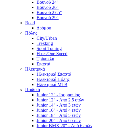
Βουνού 24"
Βουνού 26"
Βουνού 27.5"
Βουνού 29"
Road
Δρόμου
Πόλης
City/Urban
Trekking
Sport Touring
Fixes/One Speed
Τρίκυκλα
Σπαστά
Ηλεκτρικά
Ηλεκτρικά Σπαστά
Ηλεκτρικά Πόλης
Ηλεκτρικά MTB
Παιδικά
Junior 12" - Ισορροπίας
Junior 12" - Από 2.5 ετών
Junior 14" - Από 3 ετών
Junior 16" - Από 4 ετών
Junior 18" - Από 5 ετών
Junior 20" - Από 6 ετών
Junior BMX 20" - Από 6 ετών