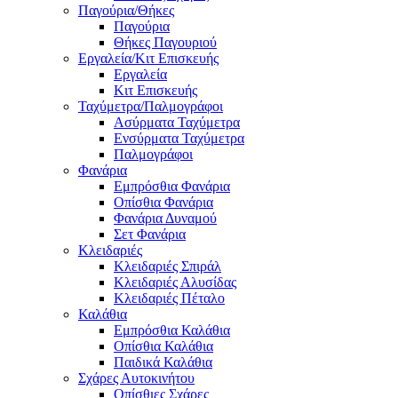
Παγούρια/Θήκες
Παγούρια
Θήκες Παγουριού
Εργαλεία/Κιτ Επισκευής
Εργαλεία
Κιτ Επισκευής
Ταχύμετρα/Παλμογράφοι
Ασύρματα Ταχύμετρα
Ενσύρματα Ταχύμετρα
Παλμογράφοι
Φανάρια
Εμπρόσθια Φανάρια
Οπίσθια Φανάρια
Φανάρια Δυναμού
Σετ Φανάρια
Κλειδαριές
Κλειδαριές Σπιράλ
Κλειδαριές Αλυσίδας
Κλειδαριές Πέταλο
Καλάθια
Εμπρόσθια Καλάθια
Οπίσθια Καλάθια
Παιδικά Καλάθια
Σχάρες Αυτοκινήτου
Οπίσθιες Σχάρες