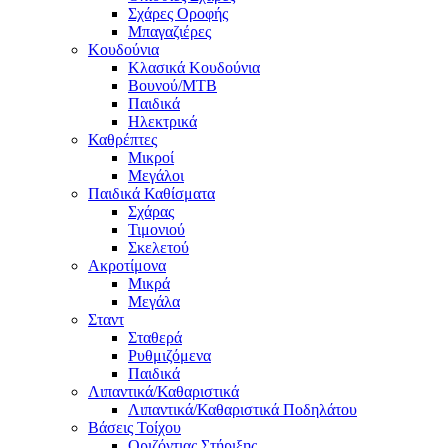
Σχάρες Οροφής
Μπαγαζιέρες
Κουδούνια
Κλασικά Κουδούνια
Βουνού/MTB
Παιδικά
Ηλεκτρικά
Καθρέπτες
Μικροί
Μεγάλοι
Παιδικά Καθίσματα
Σχάρας
Τιμονιού
Σκελετού
Ακροτίμονα
Μικρά
Μεγάλα
Σταντ
Σταθερά
Ρυθμιζόμενα
Παιδικά
Λιπαντικά/Καθαριστικά
Λιπαντικά/Καθαριστικά Ποδηλάτου
Βάσεις Τοίχου
Οριζόντιας Στήριξης