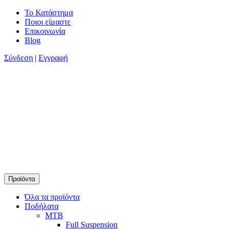
Skip
Το Κατάστημα
to
Ποιοι είμαστε
content
Επικοινωνία
Blog
Σύνδεση
|
Εγγραφή
Προϊόντα
Timamopoulos.gr
45 χρόνια πρώτοι στο ποδήλατο
Όλα τα προϊόντα
Ποδήλατα
MTB
Full Suspension