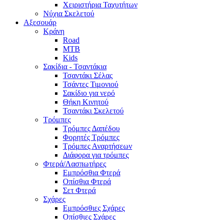
Χειριστήρια Ταχυτήτων
Νύχια Σκελετού
Αξεσουάρ
Κράνη
Road
MTB
Kids
Σακίδια - Τσαντάκια
Τσαντάκι Σέλας
Τσάντες Τιμονιού
Σακίδιο για νερό
Θήκη Κινητού
Τσαντάκι Σκελετού
Τρόμπες
Τρόμπες Δαπέδου
Φορητές Τρόμπες
Τρόμπες Αναρτήσεων
Διάφορα για τρόμπες
Φτερά/Λασπωτήρες
Εμπρόσθια Φτερά
Οπίσθια Φτερά
Σετ Φτερά
Σχάρες
Εμπρόσθιες Σχάρες
Οπίσθιες Σχάρες