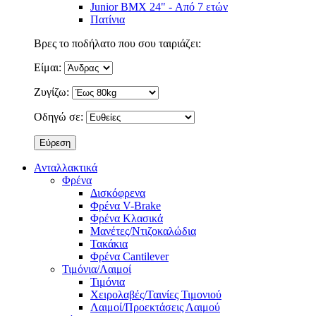
Junior BMX 24" - Από 7 ετών
Πατίνια
Βρες το ποδήλατο που σου ταιριάζει:
Είμαι:
Ζυγίζω:
Οδηγώ σε:
Ανταλλακτικά
Φρένα
Δισκόφρενα
Φρένα V-Brake
Φρένα Κλασικά
Μανέτες/Ντιζοκαλώδια
Τακάκια
Φρένα Cantilever
Τιμόνια/Λαιμοί
Τιμόνια
Χειρολαβές/Ταινίες Τιμονιού
Λαιμοί/Προεκτάσεις Λαιμού