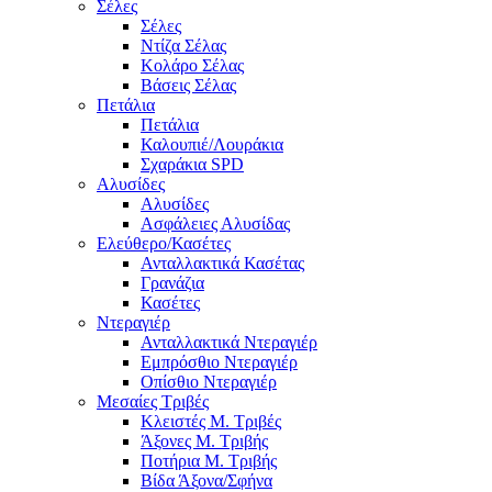
Σέλες
Σέλες
Ντίζα Σέλας
Κολάρο Σέλας
Βάσεις Σέλας
Πετάλια
Πετάλια
Καλουπιέ/Λουράκια
Σχαράκια SPD
Αλυσίδες
Αλυσίδες
Ασφάλειες Αλυσίδας
Ελεύθερο/Κασέτες
Ανταλλακτικά Κασέτας
Γρανάζια
Κασέτες
Ντεραγιέρ
Ανταλλακτικά Ντεραγιέρ
Εμπρόσθιο Ντεραγιέρ
Οπίσθιο Ντεραγιέρ
Μεσαίες Τριβές
Κλειστές Μ. Τριβές
Άξονες Μ. Τριβής
Ποτήρια Μ. Τριβής
Βίδα Άξονα/Σφήνα