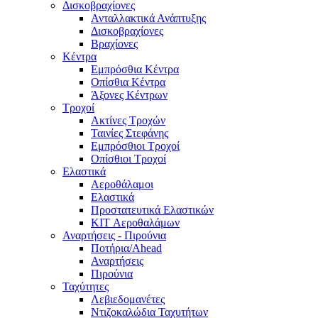
Δισκοβραχίονες
Ανταλλακτικά Ανάπτυξης
Δισκοβραχίονες
Βραχίονες
Κέντρα
Εμπρόσθια Κέντρα
Οπίσθια Κέντρα
Άξονες Κέντρων
Τροχοί
Ακτίνες Τροχών
Ταινίες Στεφάνης
Εμπρόσθιοι Τροχοί
Οπίσθιοι Τροχοί
Ελαστικά
Αεροθάλαμοι
Ελαστικά
Προστατευτικά Ελαστικών
KIT Αεροθαλάμων
Αναρτήσεις - Πιρούνια
Ποτήρια/Ahead
Αναρτήσεις
Πιρούνια
Ταχύτητες
Λεβιεδομανέτες
Ντιζοκαλώδια Ταχυτήτων