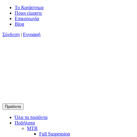
Skip
Το Κατάστημα
to
Ποιοι είμαστε
content
Επικοινωνία
Blog
Σύνδεση
|
Εγγραφή
Προϊόντα
Timamopoulos.gr
45 χρόνια πρώτοι στο ποδήλατο
Όλα τα προϊόντα
Ποδήλατα
MTB
Full Suspension