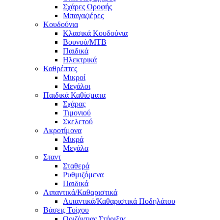
Σχάρες Οροφής
Μπαγαζιέρες
Κουδούνια
Κλασικά Κουδούνια
Βουνού/MTB
Παιδικά
Ηλεκτρικά
Καθρέπτες
Μικροί
Μεγάλοι
Παιδικά Καθίσματα
Σχάρας
Τιμονιού
Σκελετού
Ακροτίμονα
Μικρά
Μεγάλα
Σταντ
Σταθερά
Ρυθμιζόμενα
Παιδικά
Λιπαντικά/Καθαριστικά
Λιπαντικά/Καθαριστικά Ποδηλάτου
Βάσεις Τοίχου
Οριζόντιας Στήριξης