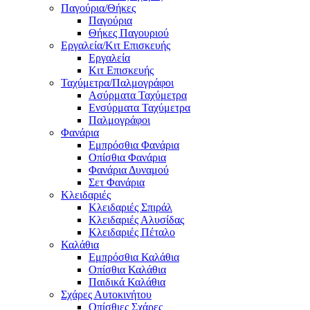
Παγούρια/Θήκες
Παγούρια
Θήκες Παγουριού
Εργαλεία/Κιτ Επισκευής
Εργαλεία
Κιτ Επισκευής
Ταχύμετρα/Παλμογράφοι
Ασύρματα Ταχύμετρα
Ενσύρματα Ταχύμετρα
Παλμογράφοι
Φανάρια
Εμπρόσθια Φανάρια
Οπίσθια Φανάρια
Φανάρια Δυναμού
Σετ Φανάρια
Κλειδαριές
Κλειδαριές Σπιράλ
Κλειδαριές Αλυσίδας
Κλειδαριές Πέταλο
Καλάθια
Εμπρόσθια Καλάθια
Οπίσθια Καλάθια
Παιδικά Καλάθια
Σχάρες Αυτοκινήτου
Οπίσθιες Σχάρες