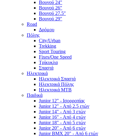
Βουνού 24"
Βουνού 26"
Βουνού 27.5"
Βουνού 29"
Road
Δρόμου
Πόλης
City/Urban
Trekking
Sport Touring
Fixes/One Speed
Τρίκυκλα
Σπαστά
Ηλεκτρικά
Ηλεκτρικά Σπαστά
Ηλεκτρικά Πόλης
Ηλεκτρικά MTB
Παιδικά
Junior 12" - Ισορροπίας
Junior 12" - Από 2.5 ετών
Junior 14" - Από 3 ετών
Junior 16" - Από 4 ετών
Junior 18" - Από 5 ετών
Junior 20" - Από 6 ετών
Junior BMX 20" - Από 6 ετών