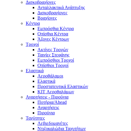
Δισκοβραχίονες
Ανταλλακτικά Ανάπτυξης
Δισκοβραχίονες
Βραχίονες
Κέντρα
Εμπρόσθια Κέντρα
Οπίσθια Κέντρα
Άξονες Κέντρων
Τροχοί
Ακτίνες Τροχών
Ταινίες Στεφάνης
Εμπρόσθιοι Τροχοί
Οπίσθιοι Τροχοί
Ελαστικά
Αεροθάλαμοι
Ελαστικά
Προστατευτικά Ελαστικών
KIT Αεροθαλάμων
Αναρτήσεις - Πιρούνια
Ποτήρια/Ahead
Αναρτήσεις
Πιρούνια
Ταχύτητες
Λεβιεδομανέτες
Ντιζοκαλώδια Ταχυτήτων