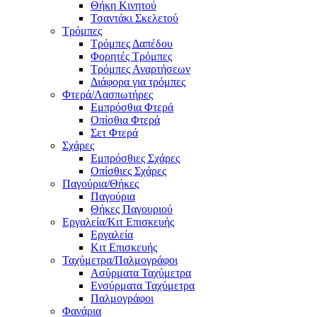
Θήκη Κινητού
Τσαντάκι Σκελετού
Τρόμπες
Τρόμπες Δαπέδου
Φορητές Τρόμπες
Τρόμπες Αναρτήσεων
Διάφορα για τρόμπες
Φτερά/Λασπωτήρες
Εμπρόσθια Φτερά
Οπίσθια Φτερά
Σετ Φτερά
Σχάρες
Εμπρόσθιες Σχάρες
Οπίσθιες Σχάρες
Παγούρια/Θήκες
Παγούρια
Θήκες Παγουριού
Εργαλεία/Κιτ Επισκευής
Εργαλεία
Κιτ Επισκευής
Ταχύμετρα/Παλμογράφοι
Ασύρματα Ταχύμετρα
Ενσύρματα Ταχύμετρα
Παλμογράφοι
Φανάρια