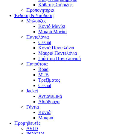
Κάθετης Στήριξης
Προπονητήρια
Ένδυση & Υπόδυση
Μπλούζες
Κοντό Μανίκι
Μακρύ Μανίκι
Παντελόνια
Casual
Κοντά Παντελόνια
Μακριά Παντελόνια
Πιάστρα Παντελονιού
Παπούτσια
Road
MTB
Τρεξίματος
Casual
Jacket
Αντιανεμικά
Αδιάβροχα
Γάντια
Κοντά
Μακριά
Προμηθευτές
AVID
INNOVA