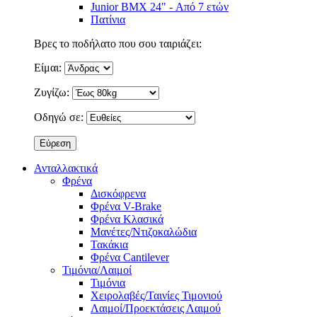
Junior BMX 24" - Από 7 ετών
Πατίνια
Βρες το ποδήλατο που σου ταιριάζει:
Είμαι:
Ζυγίζω:
Οδηγώ σε:
Ανταλλακτικά
Φρένα
Δισκόφρενα
Φρένα V-Brake
Φρένα Κλασικά
Μανέτες/Ντιζοκαλώδια
Τακάκια
Φρένα Cantilever
Τιμόνια/Λαιμοί
Τιμόνια
Χειρολαβές/Ταινίες Τιμονιού
Λαιμοί/Προεκτάσεις Λαιμού