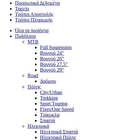
Προσωπικά Δεδομένα
Ταμείο
Τρόποι Αποστολής
Τρόποι Πληρωμής
Όλα τα προϊόντα
Ποδήλατα
MTB
Full Suspension
Βουνού 24"
Βουνού 26"
Βουνού 27.5"
Βουνού 29"
Road
Δρόμου
Πόλης
City/Urban
Trekking
Sport Touring
Fixes/One Speed
Τρίκυκλα
Σπαστά
Ηλεκτρικά
Ηλεκτρικά Σπαστά
Ηλεκτρικά Πόλης