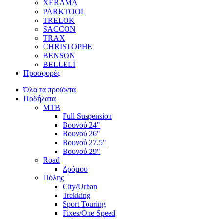
XERAMA
PARKTOOL
TRELOK
SACCON
TRAX
CHRISTOPHE
BENSON
BELLELI
Προσφορές
Όλα τα προϊόντα
Ποδήλατα
MTB
Full Suspension
Βουνού 24"
Βουνού 26"
Βουνού 27.5"
Βουνού 29"
Road
Δρόμου
Πόλης
City/Urban
Trekking
Sport Touring
Fixes/One Speed