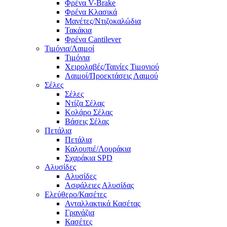
Φρένα V-Brake
Φρένα Κλασικά
Μανέτες/Ντιζοκαλώδια
Τακάκια
Φρένα Cantilever
Τιμόνια/Λαιμοί
Τιμόνια
Χειρολαβές/Ταινίες Τιμονιού
Λαιμοί/Προεκτάσεις Λαιμού
Σέλες
Σέλες
Ντίζα Σέλας
Κολάρο Σέλας
Βάσεις Σέλας
Πετάλια
Πετάλια
Καλουπιέ/Λουράκια
Σχαράκια SPD
Αλυσίδες
Αλυσίδες
Ασφάλειες Αλυσίδας
Ελεύθερο/Κασέτες
Ανταλλακτικά Κασέτας
Γρανάζια
Κασέτες