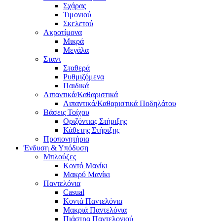
Σχάρας
Τιμονιού
Σκελετού
Ακροτίμονα
Μικρά
Μεγάλα
Σταντ
Σταθερά
Ρυθμιζόμενα
Παιδικά
Λιπαντικά/Καθαριστικά
Λιπαντικά/Καθαριστικά Ποδηλάτου
Βάσεις Τοίχου
Οριζόντιας Στήριξης
Κάθετης Στήριξης
Προπονητήρια
Ένδυση & Υπόδυση
Μπλούζες
Κοντό Μανίκι
Μακρύ Μανίκι
Παντελόνια
Casual
Κοντά Παντελόνια
Μακριά Παντελόνια
Πιάστρα Παντελονιού