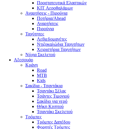
Προστατευτικά Ελαστικών
KIT Αεροθαλάμων
Αναρτήσεις - Πιρούνια
Ποτήρια/Ahead
Αναρτήσεις
Πιρούνια
Ταχύτητες
Λεβιεδομανέτες
Ντιζοκαλώδια Ταχυτήτων
Χειριστήρια Ταχυτήτων
Νύχια Σκελετού
Αξεσουάρ
Κράνη
Road
MTB
Kids
Σακίδια - Τσαντάκια
Τσαντάκι Σέλας
Τσάντες Τιμονιού
Σακίδιο για νερό
Θήκη Κινητού
Τσαντάκι Σκελετού
Τρόμπες
Τρόμπες Δαπέδου
Φορητές Τρόμπες