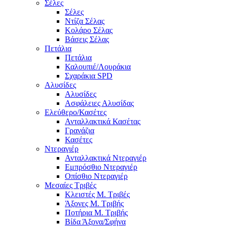
Σέλες
Σέλες
Ντίζα Σέλας
Κολάρο Σέλας
Βάσεις Σέλας
Πετάλια
Πετάλια
Καλουπιέ/Λουράκια
Σχαράκια SPD
Αλυσίδες
Αλυσίδες
Ασφάλειες Αλυσίδας
Ελεύθερο/Κασέτες
Ανταλλακτικά Κασέτας
Γρανάζια
Κασέτες
Ντεραγιέρ
Ανταλλακτικά Ντεραγιέρ
Εμπρόσθιο Ντεραγιέρ
Οπίσθιο Ντεραγιέρ
Μεσαίες Τριβές
Κλειστές Μ. Τριβές
Άξονες Μ. Τριβής
Ποτήρια Μ. Τριβής
Βίδα Άξονα/Σφήνα