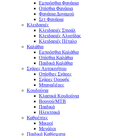
Εμπρόσθια Φανάρια
Οπίσθια Φανάρια
Φανάρια Δυναμού
Σετ Φανάρια
Κλειδαριές
Κλειδαριές Σπιράλ
Κλειδαριές Αλυσίδας
Κλειδαριές Πέταλο
Καλάθια
Εμπρόσθια Καλάθια
Οπίσθια Καλάθια
Παιδικά Καλάθια
Σχάρες Αυτοκινήτου
Οπίσθιες Σχάρες
Σχάρες Οροφής
Μπαγαζιέρες
Κουδούνια
Κλασικά Κουδούνια
Βουνού/MTB
Παιδικά
Ηλεκτρικά
Καθρέπτες
Μικροί
Μεγάλοι
Παιδικά Καθίσματα