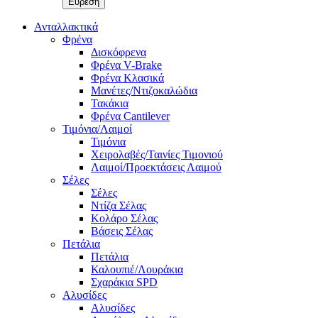
Ανταλλακτικά
Φρένα
Δισκόφρενα
Φρένα V-Brake
Φρένα Κλασικά
Μανέτες/Ντιζοκαλώδια
Τακάκια
Φρένα Cantilever
Τιμόνια/Λαιμοί
Τιμόνια
Χειρολαβές/Ταινίες Τιμονιού
Λαιμοί/Προεκτάσεις Λαιμού
Σέλες
Σέλες
Ντίζα Σέλας
Κολάρο Σέλας
Βάσεις Σέλας
Πετάλια
Πετάλια
Καλουπιέ/Λουράκια
Σχαράκια SPD
Αλυσίδες
Αλυσίδες