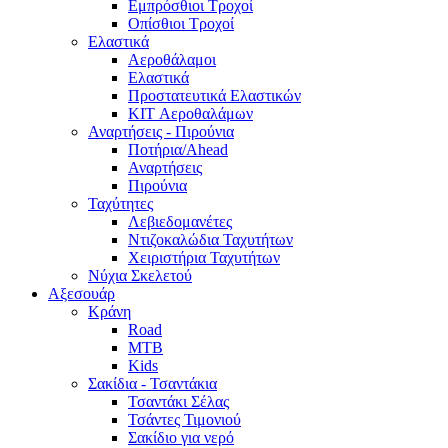
Εμπρόσθιοι Τροχοί
Οπίσθιοι Τροχοί
Ελαστικά
Αεροθάλαμοι
Ελαστικά
Προστατευτικά Ελαστικών
KIT Αεροθαλάμων
Αναρτήσεις - Πιρούνια
Ποτήρια/Ahead
Αναρτήσεις
Πιρούνια
Ταχύτητες
Λεβιεδομανέτες
Ντιζοκαλώδια Ταχυτήτων
Χειριστήρια Ταχυτήτων
Νύχια Σκελετού
Αξεσουάρ
Κράνη
Road
MTB
Kids
Σακίδια - Τσαντάκια
Τσαντάκι Σέλας
Τσάντες Τιμονιού
Σακίδιο για νερό