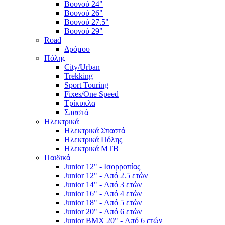
Βουνού 24"
Βουνού 26"
Βουνού 27.5"
Βουνού 29"
Road
Δρόμου
Πόλης
City/Urban
Trekking
Sport Touring
Fixes/One Speed
Τρίκυκλα
Σπαστά
Ηλεκτρικά
Ηλεκτρικά Σπαστά
Ηλεκτρικά Πόλης
Ηλεκτρικά MTB
Παιδικά
Junior 12" - Ισορροπίας
Junior 12" - Από 2.5 ετών
Junior 14" - Από 3 ετών
Junior 16" - Από 4 ετών
Junior 18" - Από 5 ετών
Junior 20" - Από 6 ετών
Junior BMX 20" - Από 6 ετών