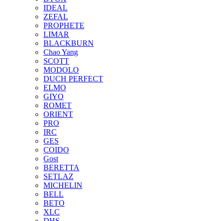
IDEAL
ZEFAL
PROPHETE
LIMAR
BLACKBURN
Chao Yang
SCOTT
MODOLO
DUCH PERFECT
ELMO
GIYO
ROMET
ORIENT
PRO
IRC
GES
COIDO
Gost
BERETTA
SETLAZ
MICHELIN
BELL
BETO
XLC
DHS