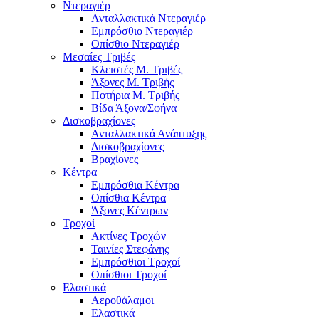
Ντεραγιέρ
Ανταλλακτικά Ντεραγιέρ
Εμπρόσθιο Ντεραγιέρ
Οπίσθιο Ντεραγιέρ
Μεσαίες Τριβές
Κλειστές Μ. Τριβές
Άξονες Μ. Τριβής
Ποτήρια Μ. Τριβής
Βίδα Άξονα/Σφήνα
Δισκοβραχίονες
Ανταλλακτικά Ανάπτυξης
Δισκοβραχίονες
Βραχίονες
Κέντρα
Εμπρόσθια Κέντρα
Οπίσθια Κέντρα
Άξονες Κέντρων
Τροχοί
Ακτίνες Τροχών
Ταινίες Στεφάνης
Εμπρόσθιοι Τροχοί
Οπίσθιοι Τροχοί
Ελαστικά
Αεροθάλαμοι
Ελαστικά