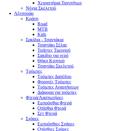
Χειριστήρια Ταχυτήτων
Νύχια Σκελετού
Αξεσουάρ
Κράνη
Road
MTB
Kids
Σακίδια - Τσαντάκια
Τσαντάκι Σέλας
Τσάντες Τιμονιού
Σακίδιο για νερό
Θήκη Κινητού
Τσαντάκι Σκελετού
Τρόμπες
Τρόμπες Δαπέδου
Φορητές Τρόμπες
Τρόμπες Αναρτήσεων
Διάφορα για τρόμπες
Φτερά/Λασπωτήρες
Εμπρόσθια Φτερά
Οπίσθια Φτερά
Σετ Φτερά
Σχάρες
Εμπρόσθιες Σχάρες
Οπίσθιες Σχάρες