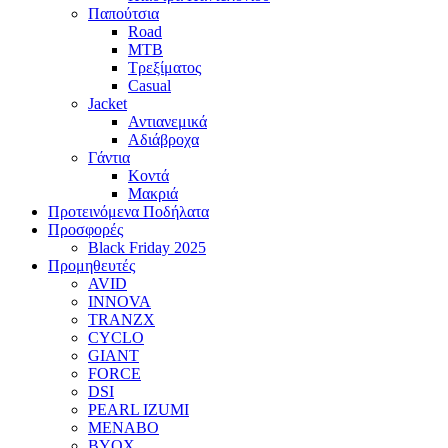
Παπούτσια
Road
MTB
Τρεξίματος
Casual
Jacket
Αντιανεμικά
Αδιάβροχα
Γάντια
Κοντά
Μακριά
Προτεινόμενα Ποδήλατα
Προσφορές
Black Friday 2025
Προμηθευτές
AVID
INNOVA
TRANZX
CYCLO
GIANT
FORCE
DSI
PEARL IZUMI
MENABO
BYOX