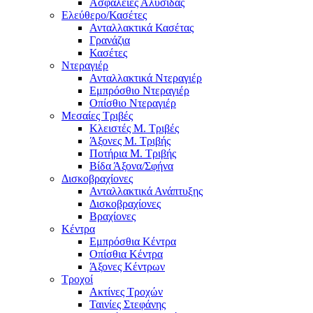
Ασφάλειες Αλυσίδας
Ελεύθερο/Κασέτες
Ανταλλακτικά Κασέτας
Γρανάζια
Κασέτες
Ντεραγιέρ
Ανταλλακτικά Ντεραγιέρ
Εμπρόσθιο Ντεραγιέρ
Οπίσθιο Ντεραγιέρ
Μεσαίες Τριβές
Κλειστές Μ. Τριβές
Άξονες Μ. Τριβής
Ποτήρια Μ. Τριβής
Βίδα Άξονα/Σφήνα
Δισκοβραχίονες
Ανταλλακτικά Ανάπτυξης
Δισκοβραχίονες
Βραχίονες
Κέντρα
Εμπρόσθια Κέντρα
Οπίσθια Κέντρα
Άξονες Κέντρων
Τροχοί
Ακτίνες Τροχών
Ταινίες Στεφάνης