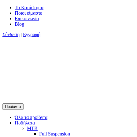
Skip
Το Κατάστημα
to
Ποιοι είμαστε
content
Επικοινωνία
Blog
Σύνδεση
|
Εγγραφή
Προϊόντα
Timamopoulos.gr
45 χρόνια πρώτοι στο ποδήλατο
Όλα τα προϊόντα
Ποδήλατα
MTB
Full Suspension