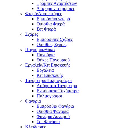
Τρόμπες Αναρτήσεων
Διάφορα για τρόμπες
Φτερά/Λασπωτήρες
Εμπρόσθια Φτερά
Οπίσθια Φτερά
Σετ Φτερά
Σχάρες
Εμπρόσθιες Σχάρες
Οπίσθιες Σχάρες
Παγούρια/Θήκες
Παγούρια
Θήκες Παγουριού
Εργαλεία/Κιτ Επισκευής
Εργαλεία
Κιτ Επισκευής
Ταχύμετρα/Παλμογράφοι
Ασύρματα Ταχύμετρα
Ενσύρματα Ταχύμετρα
Παλμογράφοι
Φανάρια
Εμπρόσθια Φανάρια
Οπίσθια Φανάρια
Φανάρια Δυναμού
Σετ Φανάρια
Κλειδαριές