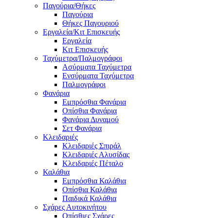
Παγούρια/Θήκες
Παγούρια
Θήκες Παγουριού
Εργαλεία/Κιτ Επισκευής
Εργαλεία
Κιτ Επισκευής
Ταχύμετρα/Παλμογράφοι
Ασύρματα Ταχύμετρα
Ενσύρματα Ταχύμετρα
Παλμογράφοι
Φανάρια
Εμπρόσθια Φανάρια
Οπίσθια Φανάρια
Φανάρια Δυναμού
Σετ Φανάρια
Κλειδαριές
Κλειδαριές Σπιράλ
Κλειδαριές Αλυσίδας
Κλειδαριές Πέταλο
Καλάθια
Εμπρόσθια Καλάθια
Οπίσθια Καλάθια
Παιδικά Καλάθια
Σχάρες Αυτοκινήτου
Οπίσθιες Σχάρες