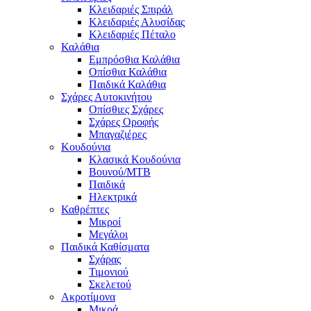
Κλειδαριές Σπιράλ
Κλειδαριές Αλυσίδας
Κλειδαριές Πέταλο
Καλάθια
Εμπρόσθια Καλάθια
Οπίσθια Καλάθια
Παιδικά Καλάθια
Σχάρες Αυτοκινήτου
Οπίσθιες Σχάρες
Σχάρες Οροφής
Μπαγαζιέρες
Κουδούνια
Κλασικά Κουδούνια
Βουνού/MTB
Παιδικά
Ηλεκτρικά
Καθρέπτες
Μικροί
Μεγάλοι
Παιδικά Καθίσματα
Σχάρας
Τιμονιού
Σκελετού
Ακροτίμονα
Μικρά